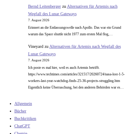
Bernd Leitenberger
zu
Alternativen für Artemis nach
Wegfall des Lunar Gateways
7. August 2026
Erinnert an die Entlassungswelle nach Apollo. Das war ein Grund
warum das Space shuttle nicht 1977 zum ersten Mal flog,…
Vineyard
zu
Alternativen für Artemis nach Wegfall des
Lunar Gateways
7. August 2026
Ich poste es mal hier, weil es auch Artemis betrifft.
https://www.techtimes.com/articles/321517/20260724/nasa-lost-1-5-
workers-last-year-watchdog-finds-25-36-projects-struggling.htm
Eigentlich keine Überraschung, bei den anderen Behörden war es…
Allgemein
Bücher
Buchkritiken
ChatGPT
Chemie