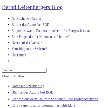
Zum
Bernd Leitenbergers Blog
Inhalt
springen
Datenschutzerklärung
Bücher des Autors bei BOD
Empfehlenswerte Raumfahrtbücher – für Fortgeschrittene
Eine Frage oder ihr Kommentar fehlt hier?
Neues auf der Website
Vom Blog in die Website?
Über mich
Website-
Suche
umschalten
Menü
Schließen
Datenschutzerklärung
Bücher des Autors bei BOD
Empfehlenswerte Raumfahrtbücher – für Fortgeschrittene
Eine Frage oder ihr Kommentar fehlt hier?