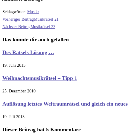
Schlagwörter
:
Musikr
Weitere
Vorheriger Beitrag
Musikrätsel 21
Artikel
Nächster Beitrag
Musikrätsel 23
ansehen
Das könnte dir auch gefallen
Des Rätsels Lösung …
19. Juni 2015
Weihnachtsmusikrätsel – Tipp 1
25. Dezember 2010
Auflösung letztes Weltraumrätsel und gleich ein neues
19. Juli 2013
Dieser Beitrag hat 5 Kommentare