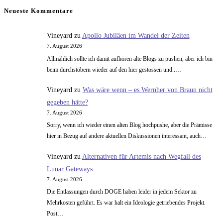
ein
Neueste Kommentare
Vineyard
zu
Apollo Jubiläen im Wandel der Zeiten
7. August 2026
Allmählich sollte ich damit aufhören alte Blogs zu pushen, aber ich bin
beim durchstöbern wieder auf den hier gestossen und..…
Vineyard
zu
Was wäre wenn – es Wernher von Braun nicht
gegeben hätte?
7. August 2026
Sorry, wenn ich wieder einen alten Blog hochpushe, aber die Prämisse
hier in Bezug auf andere aktuellen Diskussionen interessant, auch…
Vineyard
zu
Alternativen für Artemis nach Wegfall des
Lunar Gateways
7. August 2026
Die Entlassungen durch DOGE haben leider in jedem Sektor zu
Mehrkosten geführt. Es war halt ein Ideologie getriebendes Projekt.
Post…