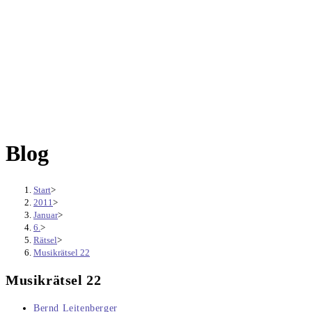
Blog
Start
>
2011
>
Januar
>
6.
>
Rätsel
>
Musikrätsel 22
Musikrätsel 22
Beitrags-
Bernd Leitenberger