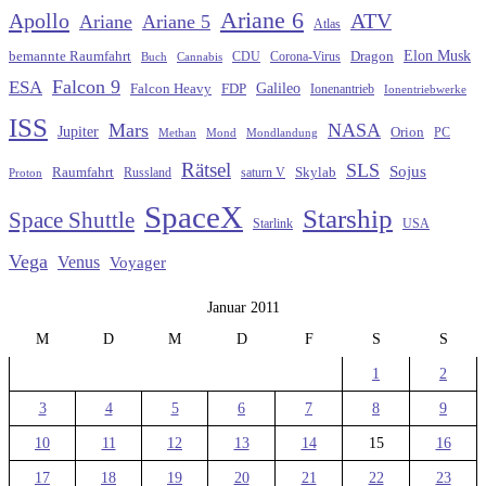
Ariane 6
Apollo
ATV
Ariane
Ariane 5
Atlas
Elon Musk
Dragon
bemannte Raumfahrt
CDU
Buch
Cannabis
Corona-Virus
Falcon 9
ESA
Galileo
FDP
Falcon Heavy
Ionenantrieb
Ionentriebwerke
ISS
Mars
NASA
Jupiter
Orion
Methan
Mond
PC
Mondlandung
Rätsel
SLS
Sojus
Raumfahrt
Russland
saturn V
Skylab
Proton
SpaceX
Starship
Space Shuttle
Starlink
USA
Vega
Venus
Voyager
Januar 2011
M
D
M
D
F
S
S
1
2
3
4
5
6
7
8
9
10
11
12
13
14
15
16
17
18
19
20
21
22
23