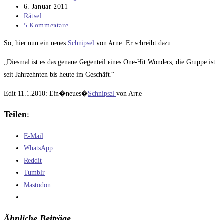
Autor:
Beitrag
6. Januar 2011
veröffentlicht:
Beitrags-
Rätsel
Kategorie:
Beitrags-
5 Kommentare
Kommentare:
So, hier nun ein neues
Schnipsel
von Arne. Er schreibt dazu:
„Diesmal ist es das genaue Gegenteil eines One-Hit Wonders, die Gruppe ist
seit Jahrzehnten bis heute im Geschäft.“
Edit 11.1.2010: Ein�neues�
Schnipsel
von Arne
Teilen:
E-Mail
WhatsApp
Reddit
Tumblr
Mastodon
Ähnliche Beiträge