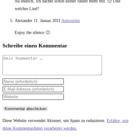
Na endlich, ich dachte schon keiner rätselt mehr mit. 🙂 Und
welches Lied?
Alexander
11. Januar 2011
Antworten
Enjoy the silence 🙂
Schreibe einen Kommentar
Kommentar
Gib
deinen
Gib
Namen
deine
Gib
oder
E-
deine
Benutzernamen
Mail-
Website-
zum
Adresse
URL
Diese Website verwendet Akismet, um Spam zu reduzieren.
Erfahre, wie
Kommentieren
zum
ein
deine Kommentardaten verarbeitet werden.
ein
Kommentieren
(optional)