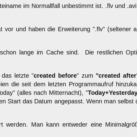
ateiname im Normallfall unbestimmt ist. .flv und .a
 vor und haben die Erweiterung ".flv" (seltener a
schon lange im Cache sind. Die restlichen Opt
das letzte "
created before
" zum
"created after
en die seit dem letzten Programmaufruf hinzuka
day" (alles nach Mitternacht), "
Today+Yesterda
hsten Start das Datum angepasst. Wenn man selbst 
rt werden. Man kann entweder eine Minimalgrö