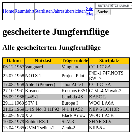
Site
Home
Raumfahrt
Startlisten
Jahresübersichten
Map
gescheiterte Jungfernflüge
Alle gescheiterten Jungfernflüge
Datum
Nutzlast
Trägerrakete
Startplatz
06.12.1957
Vanguard
Vanguard
CC LC18A
F4D-1 747,NOTS
25.07.1958
NOTS 1
Project Pilot
RW ->
17.08.1958
Able I (Pioneer)
Thor Able I
CC LC17A
27.10.1961
Kosmos
Kosmos 63S1
GTsP-4 Mayak-2
26.09.1966
L-4S-1
Lambda 4S
KASC L
29.11.1968
STV 1
Europa I
WOO LA6A
21.02.1969
L-1S No. 3 11F92
N-1 11A52
NIIP-5 LC110R
02.09.1970
X-2
Black Arrow
WOO LA5B
10.08.1979
Rohini RS-1
SLV-3
SHAR SLV
13.04.1985
GVM Tselina-2
Zenit-2
NIIP-5 -