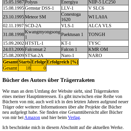
15.05.1987
Polyus
Energiya
NIIP-5 LC250
15.08.1995
Gemstar DSS-1
LLV-1
V SLC6
Conestoga
23.10.1995
Meteor SM
WI LA0A
1620
02.11.1997
SCD-2A
VLS-1
ALCA VLS
Kwangmyongsong
31.08.1998
Paektusan 1
TONGH
1
15.09.2002
HTSTL-1
KT-1
TYSC
24.03.2006
Falconsat 2
Falcon 1
KMR OM
25.08.2009
STSat-2A
Naro-1
NARO
Gesamt
Starts
Erfolge
Erfolgreich [%]
Gesamt
18
0
Bücher des Autors über Trägerraketen
Wie man an dem Umfang der Website sieht, sind Trägerraketen
eines meiner Hauptinteressen. Es gibt inzwischen eine Reihe von
Büchern von mir, auch weil ich in den letzten Jahren aufgrund neuer
Träger oder weiterer Informationen über alte Projekte die Bücher
neu aufgelegt habe. Sie finden eine Gesamtübersicht aller Bücher
von mir bei
Amazon
und hier beim
Verlag
.
Ich beschränke mich in diesem Abschnitt auf die aktuellen Werke.