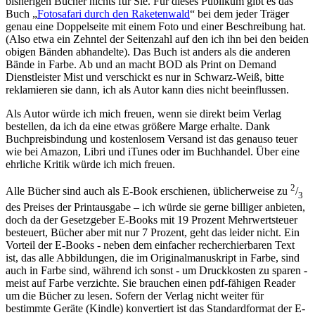
bisherigen Bücher nichts für Sie. Für dieses Publikum gibt es das
Buch „
Fotosafari durch den Raketenwald
“ bei dem jeder Träger
genau eine Doppelseite mit einem Foto und einer Beschreibung hat.
(Also etwa ein Zehntel der Seitenzahl auf den ich ihn bei den beiden
obigen Bänden abhandelte). Das Buch ist anders als die anderen
Bände in Farbe. Ab und an macht BOD als Print on Demand
Dienstleister Mist und verschickt es nur in Schwarz-Weiß, bitte
reklamieren sie dann, ich als Autor kann dies nicht beeinflussen.
Als Autor würde ich mich freuen, wenn sie direkt beim Verlag
bestellen, da ich da eine etwas größere Marge erhalte. Dank
Buchpreisbindung und kostenlosem Versand ist das genauso teuer
wie bei Amazon, Libri und iTunes oder im Buchhandel. Über eine
ehrliche Kritik würde ich mich freuen.
2
Alle Bücher sind auch als E-Book erschienen, üblicherweise zu
/
3
des Preises der Printausgabe – ich würde sie gerne billiger anbieten,
doch da der Gesetzgeber E-Books mit 19 Prozent Mehrwertsteuer
besteuert, Bücher aber mit nur 7 Prozent, geht das leider nicht. Ein
Vorteil der E-Books - neben dem einfacher recherchierbaren Text
ist, das alle Abbildungen, die im Originalmanuskript in Farbe, sind
auch in Farbe sind, während ich sonst - um Druckkosten zu sparen -
meist auf Farbe verzichte. Sie brauchen einen pdf-fähigen Reader
um die Bücher zu lesen. Sofern der Verlag nicht weiter für
bestimmte Geräte (Kindle) konvertiert ist das Standardformat der E-