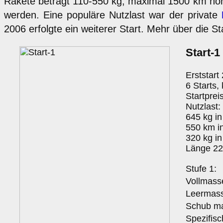
Rakete beträgt 110-550 kg, maximal 1500 km ho
werden. Eine populäre Nutzlast war der private
2006 erfolgte ein weiterer Start. Mehr über die St
Start-1
Erststart
6 Starts, 
Startprei
Nutzlast:
645 kg i
550 km i
320 kg i
Länge 22
Stufe 1:
Vollmass
Leermass
Schub ma
Spezifis