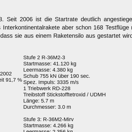
8. Seit 2006 ist die Startrate deutlich angestie
s Interkontinentalrakete aber schon 168 Testflüge 
 dass sie aus einem Raketensilo aus gestartet wird
Stufe 2 R-36M2-3
Startmasse: 41.120 kg
Leermasse: 4.380 kg
2.2002
Schub 755 kN über 190 sec.
eit 91,7 %
Spez. Impuls: 3335 m/s
1 Triebwerk RD-228
Treibstoff Stickstofftetroxid / UDMH
Länge: 5.7 m
Durchmesser: 3.0 m
Stufe 3: R-36M2-Mirv
Startmasse: 4.266 kg
Leermasse: 2.356 kg