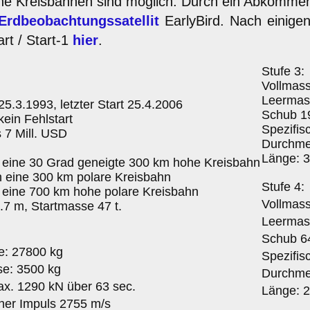
he Kreisbahnen sind möglich. Durch ein Abkommen
Erdbeobachtungssatellit
EarlyBird. Nach einigen 
art / Start-1
hier
.
Stufe 3:
Vollmass
Leermas
 25.3.1993, letzter Start 25.4.2006
Schub 19
kein Fehlstart
Spezifis
s 7 Mill. USD
Durchme
Länge: 3
n eine 30 Grad geneigte 300 km hohe Kreisbahn
n eine 300 km polare Kreisbahn
Stufe 4:
n eine 700 km hohe polare Kreisbahn
Vollmass
.7 m, Startmasse 47 t.
Leermas
Schub 64
e: 27800 kg
Spezifis
e: 3500 kg
Durchme
x. 1290 kN über 63 sec.
Länge: 2
cher Impuls 2755 m/s