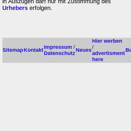
in Auszügen darf nur mit Zustimmung des
Urhebers
erfolgen.
Hier werben
Impressum
/
/
Sitemap
Kontakt
Neues
B
Datenschutz
advertisment
here