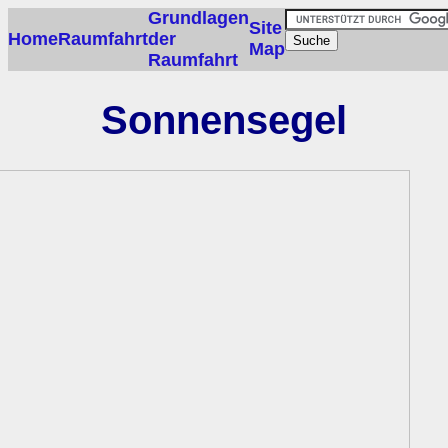
Grundlagen
Site
Home
Raumfahrt
der
Map
Raumfahrt
Sonnensegel