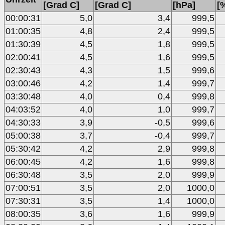
[Grad C]
[Grad C]
[hPa]
[
00:00:31
5,0
3,4
999,5
01:00:35
4,8
2,4
999,5
01:30:39
4,5
1,8
999,5
02:00:41
4,5
1,6
999,5
02:30:43
4,3
1,5
999,6
03:00:46
4,2
1,4
999,7
03:30:48
4,0
0,4
999,8
04:03:52
4,0
1,0
999,7
04:30:33
3,9
-0,5
999,6
05:00:38
3,7
-0,4
999,7
05:30:42
4,2
2,9
999,8
06:00:45
4,2
1,6
999,8
06:30:48
3,5
2,0
999,9
07:00:51
3,5
2,0
1000,0
07:30:31
3,5
1,4
1000,0
08:00:35
3,6
1,6
999,9