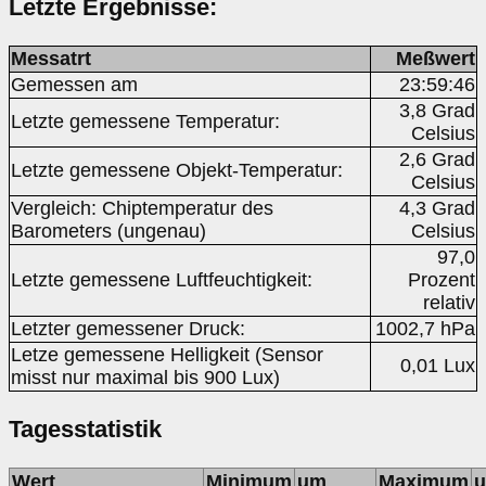
Letzte Ergebnisse:
Messatrt
Meßwert
Gemessen am
23:59:46
3,8 Grad
Letzte gemessene Temperatur:
Celsius
2,6 Grad
Letzte gemessene Objekt-Temperatur:
Celsius
Vergleich: Chiptemperatur des
4,3 Grad
Barometers (ungenau)
Celsius
97,0
Letzte gemessene Luftfeuchtigkeit:
Prozent
relativ
Letzter gemessener Druck:
1002,7 hPa
Letze gemessene Helligkeit (Sensor
0,01 Lux
misst nur maximal bis 900 Lux)
Tagesstatistik
Wert
Minimum
um
Maximum