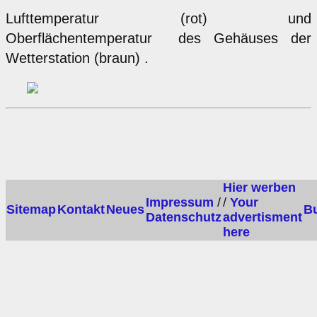
Lufttemperatur (rot) und
Oberflächentemperatur des Gehäuses der
Wetterstation (braun) .
Hier werben
Impressum
/
/
Your
Sitemap
Kontakt
Neues
B
Datenschutz
advertisment
here