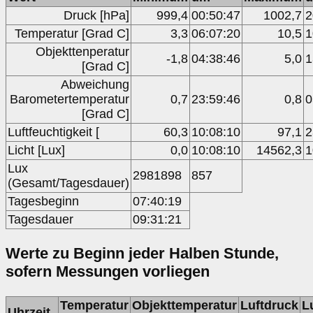
Druck [hPa]
999,4
00:50:47
1002,7
2
Temperatur [Grad C]
3,3
06:07:20
10,5
1
Objekttenperatur
-1,8
04:38:46
5,0
1
[Grad C]
Abweichung
Barometertemperatur
0,7
23:59:46
0,8
0
[Grad C]
Luftfeuchtigkeit [
60,3
10:08:10
97,1
2
Licht [Lux]
0,0
10:08:10
14562,3
1
Lux
2981898
857
(Gesamt/Tagesdauer)
Tagesbeginn
07:40:19
Tagesdauer
09:31:21
Werte zu Beginn jeder Halben Stunde,
sofern Messungen vorliegen
Temperatur
Objekttemperatur
Luftdruck
L
Uhrzeit