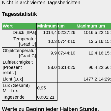
Nicht in archivierten Tagesberichten
Tagesstatistik
Wert
Minimum
um
Maximum
um
Druck [hPa]
1014,4
02:37:26
1016,5
22:15
Temperatur
10,3
07:44:10
13,5
16:15
[Grad C]
Objekttenperatur
9,9
07:44:10
12,4
16:15
[Grad C]
Luftfeuchtigkeit
[Proezent
88,0
16:14:25
96,4
22:56
relativ]
Licht [Lux]
1477,2
14:29
Lux (Gesamt)
0,95
Mill Lux.
Tagesende
00:01:21
Werte zu Beginn jeder Halben Stunde,