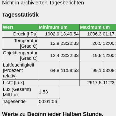
Nicht in archivierten Tagesberichten
Tagesstatistik
Wert
Minimum
um
Maximum
um
Druck [hPa]
1002,9
13:40:54
1006,3
01:17
Temperatur
12,9
23:22:33
20,5
12:00
[Grad C]
Objekttenperatur
12,4
23:22:33
19,8
12:00
[Grad C]
Luftfeuchtigkeit
[Proezent
64,8
11:59:53
99,1
03:08
relativ]
Licht [Lux]
2517,5
11:23
Lux (Gesamt)
1,53
Mill Lux.
Tagesende
00:01:06
Werte zu Beginn jeder Halben Stunde,