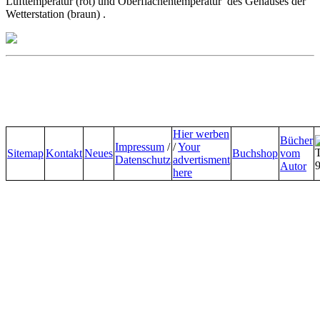
Lufttemperatur (rot) und Oberflächentemperatur des Gehäuses der
Wetterstation (braun) .
Hier werben
Bücher
Impressum
/
/
Your
Sitemap
Kontakt
Neues
Buchshop
vom
Datenschutz
advertisment
Autor
here