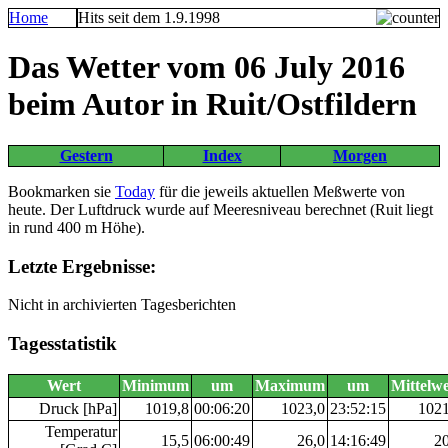
Home
Hits seit dem 1.9.1998
Das Wetter vom 06 July 2016
beim Autor in Ruit/Ostfildern
Gestern
Index
Morgen
Bookmarken sie
Today
für die jeweils aktuellen Meßwerte von
heute. Der Luftdruck wurde auf Meeresniveau berechnet (Ruit liegt
in rund 400 m Höhe).
Letzte Ergebnisse:
Nicht in archivierten Tagesberichten
Tagesstatistik
Wert
Minimum
um
Maximum
um
Mittelwe
Druck [hPa]
1019,8
00:06:20
1023,0
23:52:15
1021
Temperatur
15,5
06:00:49
26,0
14:16:49
20