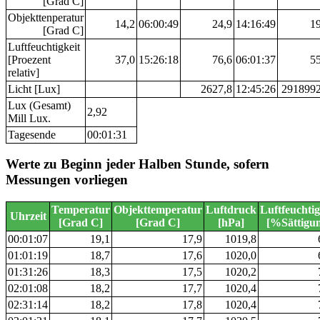
[Grad C]
Objekttenperatur
14,2
06:00:49
24,9
14:16:49
19
[Grad C]
Luftfeuchtigkeit
[Proezent
37,0
15:26:18
76,6
06:01:37
55
relativ]
Licht [Lux]
2627,8
12:45:26
2918992
Lux (Gesamt)
2,92
Mill Lux.
Tagesende
00:01:31
Werte zu Beginn jeder Halben Stunde, sofern
Messungen vorliegen
Temperatur
Objekttemperatur
Luftdruck
Luftfeuchtig
Uhrzeit
[Grad C]
[Grad C]
[hPa]
[%Sättigu
00:01:07
19,1
17,9
1019,8
01:01:19
18,7
17,6
1020,0
01:31:26
18,3
17,5
1020,2
02:01:08
18,2
17,7
1020,4
02:31:14
18,2
17,8
1020,4