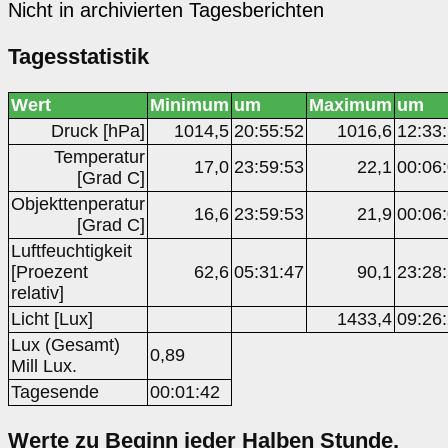
Nicht in archivierten Tagesberichten
Tagesstatistik
Wert
Minimum
um
Maximum
um
Druck [hPa]
1014,5
20:55:52
1016,6
12:33
Temperatur
17,0
23:59:53
22,1
00:06
[Grad C]
Objekttenperatur
16,6
23:59:53
21,9
00:06
[Grad C]
Luftfeuchtigkeit
[Proezent
62,6
05:31:47
90,1
23:28
relativ]
Licht [Lux]
1433,4
09:26
Lux (Gesamt)
0,89
Mill Lux.
Tagesende
00:01:42
Werte zu Beginn jeder Halben Stunde,