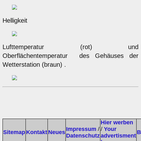
Helligkeit
Lufttemperatur (rot) und
Oberflächentemperatur des Gehäuses der
Wetterstation (braun) .
Hier werben
Impressum
/
/
Your
Sitemap
Kontakt
Neues
B
Datenschutz
advertisment