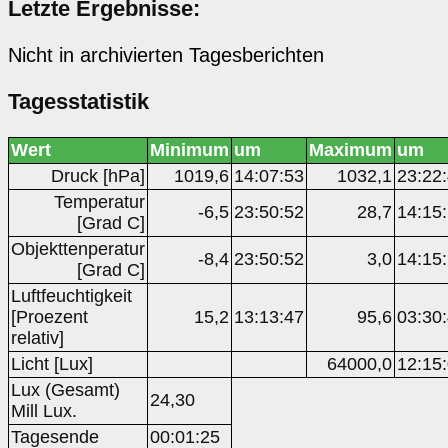
Letzte Ergebnisse:
Nicht in archivierten Tagesberichten
Tagesstatistik
Wert
Minimum
um
Maximum
um
Druck [hPa]
1019,6
14:07:53
1032,1
23:22
Temperatur
-6,5
23:50:52
28,7
14:15
[Grad C]
Objekttenperatur
-8,4
23:50:52
3,0
14:15
[Grad C]
Luftfeuchtigkeit
[Proezent
15,2
13:13:47
95,6
03:30
relativ]
Licht [Lux]
64000,0
12:15
Lux (Gesamt)
24,30
Mill Lux.
Tagesende
00:01:25