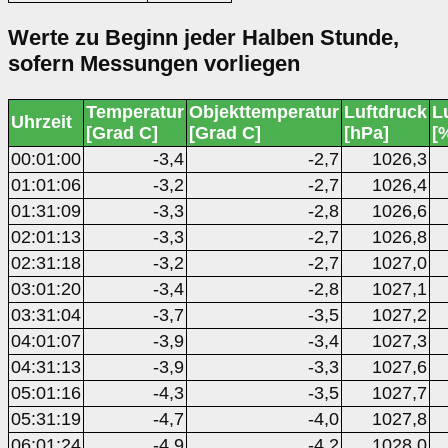
Werte zu Beginn jeder Halben Stunde,
sofern Messungen vorliegen
Temperatur
Objekttemperatur
Luftdruck
L
Uhrzeit
[Grad C]
[Grad C]
[hPa]
[
00:01:00
-3,4
-2,7
1026,3
01:01:06
-3,2
-2,7
1026,4
01:31:09
-3,3
-2,8
1026,6
02:01:13
-3,3
-2,7
1026,8
02:31:18
-3,2
-2,7
1027,0
03:01:20
-3,4
-2,8
1027,1
03:31:04
-3,7
-3,5
1027,2
04:01:07
-3,9
-3,4
1027,3
04:31:13
-3,9
-3,3
1027,6
05:01:16
-4,3
-3,5
1027,7
05:31:19
-4,7
-4,0
1027,8
06:01:24
-4,9
-4,2
1028,0