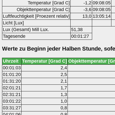
Temperatur [Grad C]
-1,2
09:08:05
Objekttenperatur [Grad C]
-3,6
09:08:05
Luftfeuchtigkeit [Proezent relativ]
13,0
13:05:14
Licht [Lux]
Lux (Gesamt) Mill Lux.
51,38
Tagesende
00:01:27
Werte zu Beginn jeder Halben Stunde, sof
Uhrzeit
Temperatur [Grad C]
Objekttemperatur [Gr
00:01:03
2,4
01:01:20
2,5
01:31:20
2,1
02:01:21
1,7
02:31:21
1,3
03:01:22
1,0
03:31:27
0,8
04:01:06
0,8