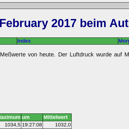
February 2017 beim Autor
Index
Mor
n Meßwerte von heute. Der Luftdruck wurde auf M
aximum
um
Mittelwert
1034,5
19:27:08
1032,0