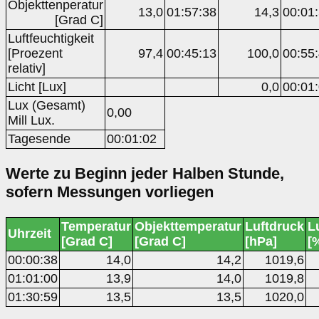
Objekttenperatur
13,0
01:57:38
14,3
00:01
[Grad C]
Luftfeuchtigkeit
[Proezent
97,4
00:45:13
100,0
00:55
relativ]
Licht [Lux]
0,0
00:01
Lux (Gesamt)
0,00
Mill Lux.
Tagesende
00:01:02
Werte zu Beginn jeder Halben Stunde,
sofern Messungen vorliegen
Temperatur
Objekttemperatur
Luftdruck
L
Uhrzeit
[Grad C]
[Grad C]
[hPa]
[
00:00:38
14,0
14,2
1019,6
01:01:00
13,9
14,0
1019,8
01:30:59
13,5
13,5
1020,0