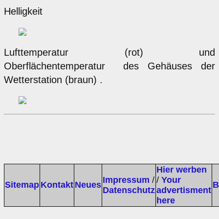
Helligkeit
Lufttemperatur (rot) und
Oberflächentemperatur des Gehäuses der
Wetterstation (braun) .
Hier werben
Impressum
/
/
Your
Sitemap
Kontakt
Neues
B
Datenschutz
advertisment
here