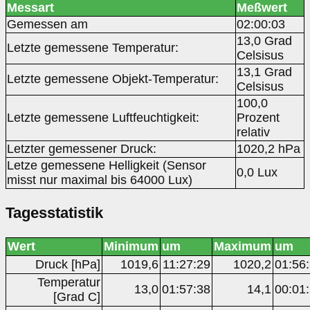
Messart
Meßwert
Gemessen am
02:00:03
13,0 Grad
Letzte gemessene Temperatur:
Celsisus
13,1 Grad
Letzte gemessene Objekt-Temperatur:
Celsisus
100,0
Letzte gemessene Luftfeuchtigkeit:
Prozent
relativ
Letzter gemessener Druck:
1020,2 hPa
Letze gemessene Helligkeit (Sensor
0,0 Lux
misst nur maximal bis 64000 Lux)
Tagesstatistik
Wert
Minimum
um
Maximum
um
Druck [hPa]
1019,6
11:27:29
1020,2
01:56
Temperatur
13,0
01:57:38
14,1
00:01
[Grad C]