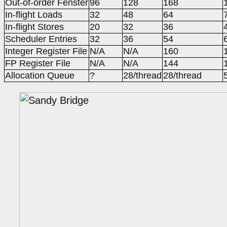
Out-of-order Fenster
96
128
168
In-flight Loads
32
48
64
In-flight Stores
20
32
36
Scheduler Entries
32
36
54
Integer Register File
N/A
N/A
160
FP Register File
N/A
N/A
144
Allocation Queue
?
28/thread
28/thread