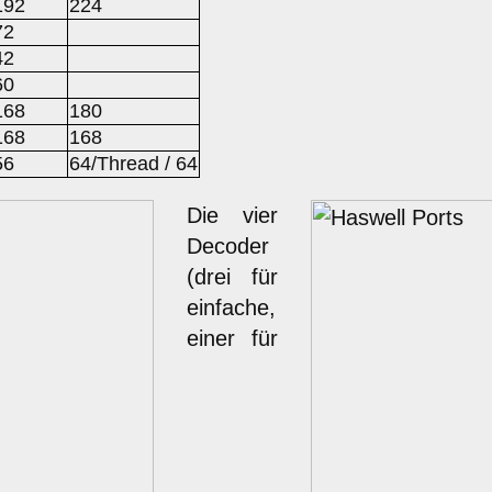
192
224
72
42
60
168
180
168
168
56
64/Thread / 64
Die vier
Decoder
(drei für
einfache,
einer für