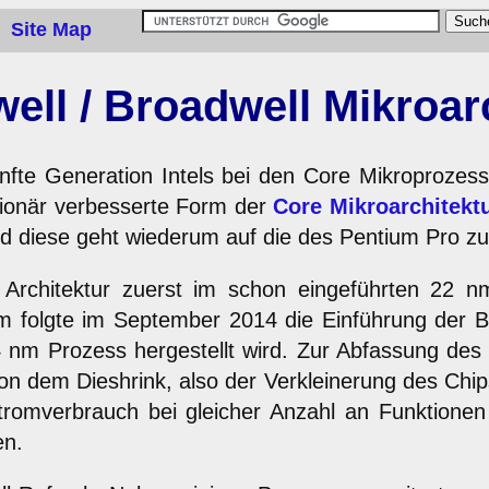
Site Map
ell / Broadwell Mikroar
fünfte Generation Intels bei den Core Mikroproze
utionär verbesserte Form der
Core Mikroarchitekt
nd diese geht wiederum auf die des Pentium Pro zu
rchitektur zuerst im schon eingeführten 22 nm
folgte im September 2014 die Einführung der Br
nm Prozess hergestellt wird. Zur Abfassung des A
on dem Dieshrink, also der Verkleinerung des Chip
 Stromverbrauch bei gleicher Anzahl an Funktio
en.