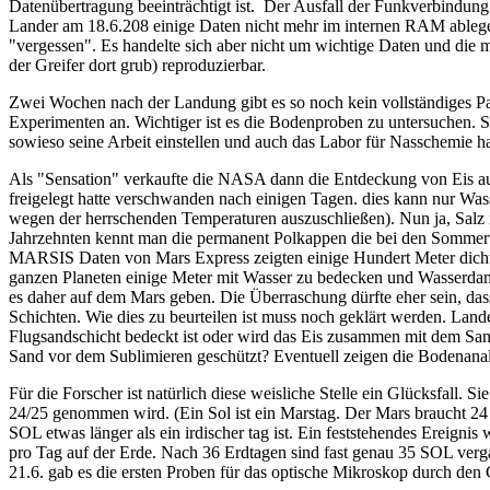
Datenübertragung beeinträchtigt ist. Der Ausfall der Funkverbindung
Lander am 18.6.208 einige Daten nicht mehr im internen RAM ablege
"vergessen". Es handelte sich aber nicht um wichtige Daten und die
der Greifer dort grub) reproduzierbar.
Zwei Wochen nach der Landung gibt es so noch kein vollständiges Pa
Experimenten an. Wichtiger ist es die Bodenproben zu untersuchen. 
sowieso seine Arbeit einstellen und auch das Labor für Nasschemie h
Als "Sensation" verkaufte die NASA dann die Entdeckung von Eis a
freigelegt hatte verschwanden nach einigen Tagen. dies kann nur Wass
wegen der herrschenden Temperaturen auszuschließen). Nun ja, Salz ist
Jahrzehnten kennt man die permanent Polkappen die bei den Sommert
MARSIS Daten von Mars Express zeigten einige Hundert Meter dicht
ganzen Planeten einige Meter mit Wasser zu bedecken und Wasserdamp
es daher auf dem Mars geben. Die Überraschung dürfte eher sein, dass
Schichten. Wie dies zu beurteilen ist muss noch geklärt werden. Land
Flugsandschicht bedeckt ist oder wird das Eis zusammen mit dem S
Sand vor dem Sublimieren geschützt? Eventuell zeigen die Bodenanaly
Für die Forscher ist natürlich diese weisliche Stelle ein Glücksfall. S
24/25 genommen wird. (Ein Sol ist ein Marstag. Der Mars braucht 24
SOL etwas länger als ein irdischer tag ist. Ein feststehendes Ereignis
pro Tag auf der Erde. Nach 36 Erdtagen sind fast genau 35 SOL ver
21.6. gab es die ersten Proben für das optische Mikroskop durch den G