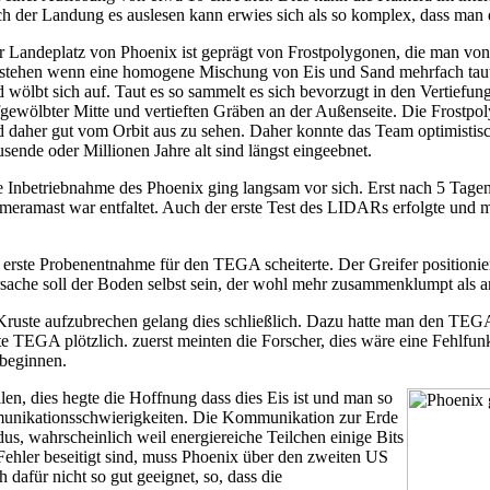
h der Landung es auslesen kann erwies sich als so komplex, dass man d
r Landeplatz von Phoenix ist geprägt von Frostpolygonen, die man vo
stehen wenn eine homogene Mischung von Eis und Sand mehrfach taut un
 wölbt sich auf. Taut es so sammelt es sich bevorzugt in den Vertiefun
gewölbter Mitte und vertieften Gräben an der Außenseite. Die Frostpo
 daher gut vom Orbit aus zu sehen. Daher konnte das Team optimistisc
sende oder Millionen Jahre alt sind längst eingeebnet.
e Inbetriebnahme des Phoenix ging langsam vor sich. Erst nach 5 Tage
eramast war entfaltet. Auch der erste Test des LIDARs erfolgte und 
erste Probenentnahme für den TEGA scheiterte. Der Greifer positionie
sache soll der Boden selbst sein, der wohl mehr zusammenklumpt als
ruste aufzubrechen gelang dies schließlich. Dazu hatte man den TEGA
 TEGA plötzlich. zuerst meinten die Forscher, dies wäre eine Fehlfunkti
 beginnen.
en, dies hegte die Hoffnung dass dies Eis ist und man so
unikationsschwierigkeiten. Die Kommunikation zur Erde
us, wahrscheinlich weil energiereiche Teilchen einige Bits
Fehler beseitigt sind, muss Phoenix über den zweiten US
dafür nicht so gut geeignet, so, dass die