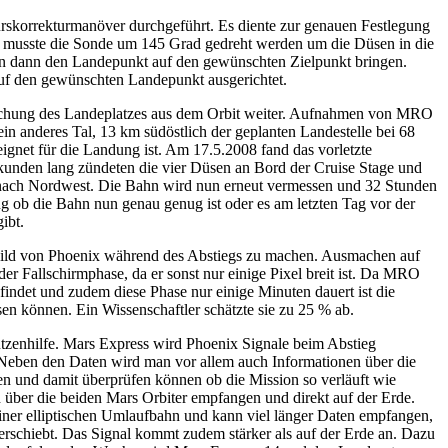
skorrekturmanöver durchgeführt. Es diente zur genauen Festlegung
 musste die Sonde um 145 Grad gedreht werden um die Düsen in die
n dann den Landepunkt auf den gewünschten Zielpunkt bringen.
f den gewünschten Landepunkt ausgerichtet.
suchung des Landeplatzes aus dem Orbit weiter. Aufnahmen von MRO
in anderes Tal, 13 km südöstlich der geplanten Landestelle bei 68
gnet für die Landung ist. Am 17.5.2008 fand das vorletzte
kunden lang zündeten die vier Düsen an Bord der Cruise Stage und
ach Nordwest. Die Bahn wird nun erneut vermessen und 32 Stunden
ng ob die Bahn nun genau genug ist oder es am letzten Tag vor der
ibt.
ld von Phoenix während des Abstiegs zu machen. Ausmachen auf
r Fallschirmphase, da er sonst nur einige Pixel breit ist. Da MRO
findet und zudem diese Phase nur einige Minuten dauert ist die
sen können. Ein Wissenschaftler schätzte sie zu 25 % ab.
zenhilfe. Mars Express wird Phoenix Signale beim Abstieg
 Neben den Daten wird man vor allem auch Informationen über die
 und damit überprüfen können ob die Mission so verläuft wie
über die beiden Mars Orbiter empfangen und direkt auf der Erde.
iner elliptischen Umlaufbahn und kann viel länger Daten empfangen,
rschiebt. Das Signal kommt zudem stärker als auf der Erde an. Dazu