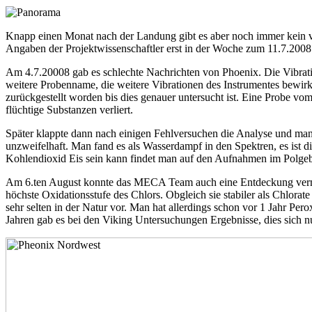
Knapp einen Monat nach der Landung gibt es aber noch immer kein v
Angaben der Projektwissenschaftler erst in der Woche zum 11.7.2008 fe
Am 4.7.20008 gab es schlechte Nachrichten von Phoenix. Die Vibrati
weitere Probenname, die weitere Vibrationen des Instrumentes bewir
zurückgestellt worden bis dies genauer untersucht ist. Eine Probe 
flüchtige Substanzen verliert.
Später klappte dann nach einigen Fehlversuchen die Analyse und man 
unzweifelhaft. Man fand es als Wasserdampf in den Spektren, es ist d
Kohlendioxid Eis sein kann findet man auf den Aufnahmen im Polgebie
Am 6.ten August konnte das MECA Team auch eine Entdeckung vermelde
höchste Oxidationsstufe des Chlors. Obgleich sie stabiler als Chlorat
sehr selten in der Natur vor. Man hat allerdings schon vor 1 Jahr P
Jahren gab es bei den Viking Untersuchungen Ergebnisse, dies sich nu