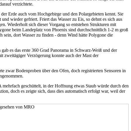
arauf verzichtete.
n der Erde auch vom Hochgebirge und den Polargebieten kennt. Sie
d wieder gefriert. Friert das Wasser zu Eis, so dehnt es sich aus
gen. Wiederholt sich dieser Vorgang so entstehen Strukturen mit
lygone beim Landeplatz von Phoenix sind durchschnittlich 1-2 m groß
h sein, dort Wasser zu finden - denn Wind hätte Polygone die
n gab es das erste 360 Grad Panorama in Schwarz-Weiß und der
mit zweitägiger Verzögerung konnte auch der Mast der
rte zwar Bodenproben über den Ofen, doch registrierten Sensoren in
 angenommen.
 mehrfach geschüttelt, in der Hoffnung etwas Staub würde durch den
on, doch es zeigte sich, dass dies automatisch erfolgt war, weil der