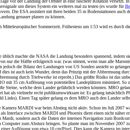
ge vor der Landung der Orbiter in eine raschere Rotation versetzt. 
ersignale um dieses System ein weiteres mal zu testen (es wurde für
Be
Rovern. Die ESA assistiert mit ihren beiden 35 m Bodenstationen auc
 Landung genauer planen zu können.
 Mitteleuropäischer Sommerzeit. Frühestens um 1:53 wird es durch die
e üblich machte die NASA die Landung besonders spannend, indem sie 
on nur die Hälfte erfolgreich war. (was stimmt, wenn man alle Marsmi
 jedoch die Bilanz der Landungen von US Sonden ansieht so gelangen 
 dies ist auch kein Wunder, denn das Prinzip mit der Abbremsung durc
bremsung durch Triebwerke ist erprobt.) Das größte Risiko ist das u
O mit 35 cm Auflösung von potentiellen Landeplätzen minimiert. So z
oße Steine, welche dem Lander gefährlich werden könnten. MRO gelang
t hat als vielmehr recht publikumswirksam ist: Es gelang tatsächlich P
ld Links). Einen Tag später gelang es dem MRO auch den Lander selbs
e Kamera MARDI war beim Abstieg nicht aktiv. Schon im Juli 2007 war
 als Interface zwischen MARDI und Phoenix dient einen nicht näher erlä
n Mardi, sondern auch die Daten der internen Navigation zum Bordco
n Computer zum Absturz bringen. So plante man im November 2007 zu
 einer Auflösung von etwa 10 cm/Pixel. Dies kann die Kamera im inte