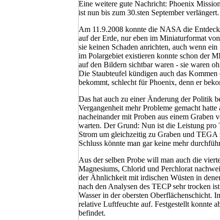
Eine weitere gute Nachricht: Phoenix Mission
ist nun bis zum 30.sten September verlängert
Am 11.9.2008 konnte die NASA die Entdeckun
auf der Erde, nur eben im Miniaturformat vo
sie keinen Schaden anrichten, auch wenn ein 
im Polargebiet existieren konnte schon der MR
auf den Bildern sichtbar waren - sie waren o
Die Staubteufel kündigen auch das Kommen de
bekommt, schlecht für Phoenix, denn er bek
Das hat auch zu einer Änderung der Politik 
Vergangenheit mehr Probleme gemacht hatte a
nacheinander mit Proben aus einem Graben vo
warten. Der Grund: Nun ist die Leistung pro
Strom um gleichzeitig zu Graben und TEGA z
Schluss könnte man gar keine mehr durchführ
Aus der selben Probe will man auch die viert
Magnesiums, Chlorid und Perchlorat nachweis
der Ähnlichkeit mit irdischen Wüsten in dene
nach den Analysen des TECP sehr trocken ist.
Wasser in der obersten Oberflächenschicht. 
relative Luftfeuchte auf. Festgestellt konnte 
befindet.