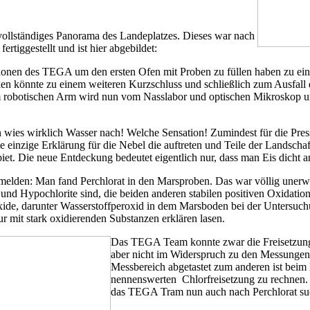
ollständiges Panorama des Landeplatzes. Dieses war nach
rtiggestellt und ist hier abgebildet:
onen des TEGA um den ersten Ofen mit Proben zu füllen haben zu eine
ken könnte zu einem weiteren Kurzschluss und schließlich zum Ausfall
vom robotischen Arm wird nun vom Nasslabor und optischen Mikroskop u
wies wirklich Wasser nach! Welche Sensation! Zumindest für die Presse
ie einzige Erklärung für die Nebel die auftreten und Teile der Landsch
t. Die neue Entdeckung bedeutet eigentlich nur, dass man Eis dicht a
n: Man fand Perchlorat in den Marsproben. Das war völlig unerwartet.
e und Hypochlorite sind, die beiden anderen stabilen positiven Oxidati
eroxide, darunter Wasserstoffperoxid in dem Marsboden bei der Untersu
r mit stark oxidierenden Substanzen erklären lasen.
Das TEGA Team konnte zwar die Freisetzung
aber nicht im Widerspruch zu den Messungen 
Messbereich abgetastet zum anderen ist beim 
nennenswerten Chlorfreisetzung zu rechnen. E
das TEGA Tram nun auch nach Perchlorat s