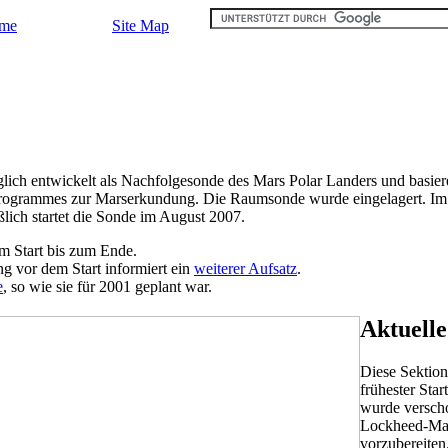
mme
Site Map
ich entwickelt als Nachfolgesonde des Mars Polar Landers und basieren
Programmes zur Marserkundung. Die Raumsonde wurde eingelagert. Im J
ich startet die Sonde im August 2007.
em Start bis zum Ende.
g vor dem Start informiert ein
weiterer Aufsatz
.
e
, so wie sie für 2001 geplant war.
Aktuelle
Diese Sektion
frühester Sta
wurde verscho
Lockheed-Mart
vorzubereiten