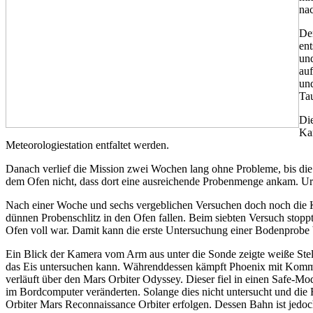
nac
De
ent
und
auf
und
Tau
Di
Kam
Meteorologiestation entfaltet werden.
Danach verlief die Mission zwei Wochen lang ohne Probleme, bis die 
dem Ofen nicht, dass dort eine ausreichende Probenmenge ankam. Ur
Nach einer Woche und sechs vergeblichen Versuchen doch noch die K
dünnen Probenschlitz in den Ofen fallen. Beim siebten Versuch stoppte
Ofen voll war. Damit kann die erste Untersuchung einer Bodenprobe
Ein Blick der Kamera vom Arm aus unter die Sonde zeigte weiße Stell
das Eis untersuchen kann. Währenddessen kämpft Phoenix mit Komm
verläuft über den Mars Orbiter Odyssey. Dieser fiel in einen Safe-Mod
im Bordcomputer veränderten. Solange dies nicht untersucht und die 
Orbiter Mars Reconnaissance Orbiter erfolgen. Dessen Bahn ist jedoch 