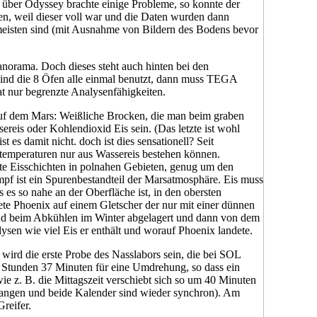
 über Odyssey brachte einige Probleme, so konnte der
n, weil dieser voll war und die Daten wurden dann
 meisten sind (mit Ausnahme von Bildern des Bodens bevor
norama. Doch dieses steht auch hinten bei den
Sind die 8 Öfen alle einmal benutzt, dann muss TEGA
at nur begrenzte Analysenfähigkeiten.
uf dem Mars: Weißliche Brocken, die man beim graben
ereis oder Kohlendioxid Eis sein. (Das letzte ist wohl
 es damit nicht. doch ist dies sensationell? Seit
emperaturen nur aus Wassereis bestehen können.
e Eisschichten in polnahen Gebieten, genug um den
f ist ein Spurenbestandteil der Marsatmosphäre. Eis muss
 es so nahe an der Oberfläche ist, in den obersten
ete Phoenix auf einem Gletscher der nur mit einer dünnen
and beim Abkühlen im Winter abgelagert und dann von dem
sen wie viel Eis er enthält und worauf Phoenix landete.
ie wird die erste Probe des Nasslabors sein, die bei SOL
 Stunden 37 Minuten für eine Umdrehung, so dass ein
 wie z. B. die Mittagszeit verschiebt sich so um 40 Minuten
gangen und beide Kalender sind wieder synchron). Am
reifer.