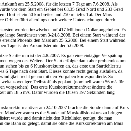
ne Ankunft am 25.5.2008, für die letzten 7 Tage am 7.6.2008. Als
wurde vor dem Start ein Gebiet bei 68.35 Grad Nord und 233 Grad
n. Dort ist ein 50 km breites und 250 m tiefes Tal. Der Mars
e Orbiter führt allerdings noch weitere Untersuchungen durch.
kosten wurden inzwischen auf 417 Millionen Dollar angehoben. Es
age lange Startfenster vom 3-24.8.2008. Bei einem Start während der
e erreicht Phoenix den Mars am 25.5.2008. Bei einem Start während
eben Tage ist der Ankunftstermin der 5.6.2008.
tzte Starttermin ist der 4.8.2007. Es gab eine eintägige Verspätung
en wegen des Wetters. Der Start erfolgte dann aber problemlos um
 stehen bis zu 6 Kurskorrekturen an, das erste um Startfehler zu
twa 6 Tage nach dem Start. Dieses konnte recht gering ausfallen, da
hwindigkeit recht genau mit den Vorgaben korrespondierte. So
 weitaus weniger Treibstoff als geplant, (nominell waren 56 m/s für
en vorgesehen) Das erste Kurskorrekturmanöver änderte die
eit um 18.5 m/s. Dafür wurden die Düsen 197 Sekunden lang
urskorrekturmanöver am 24.10.2007 brachte die Sonde dann auf Kurs
en Manöver waren es die Sonde auf Marskollisionskurs zu bringen.
siert wurde und damit nicht den Richtlinien genügt, die man
an die Bahn so gelegt, damit sie ohne die Kurskorrekturen am Mars