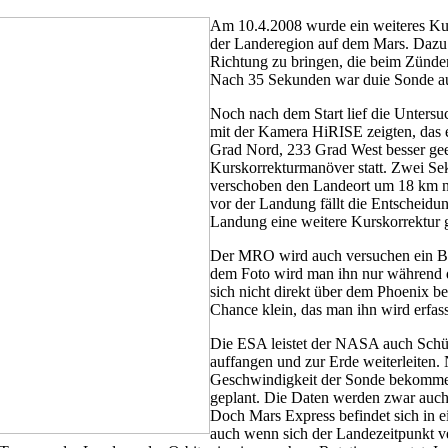
Am 10.4.2008 wurde ein weiteres Kur
der Landeregion auf dem Mars. Dazu
Richtung zu bringen, die beim Zünde
Nach 35 Sekunden war duie Sonde au
Noch nach dem Start lief die Unter
mit der Kamera HiRISE zeigten, das e
Grad Nord, 233 Grad West besser geei
Kurskorrekturmanöver statt. Zwei Se
verschoben den Landeort um 18 km n
vor der Landung fällt die Entscheidu
Landung eine weitere Kurskorrektur g
Der MRO wird auch versuchen ein Bi
dem Foto wird man ihn nur während de
sich nicht direkt über dem Phoenix be
Chance klein, das man ihn wird erfas
Die ESA leistet der NASA auch Schüt
auffangen und zur Erde weiterleiten.
Geschwindigkeit der Sonde bekommen
geplant. Die Daten werden zwar auch 
Doch Mars Express befindet sich in e
auch wenn sich der Landezeitpunkt ve