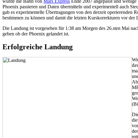
wurde die Bahn von
Mars Express
Ende 2007 angepasst und wenige Ta
Phoenix passieren und Daten übermitteln und experimentell auch Steu
gab es experimentelle Übertragungen von den derzeit operierenden 
bestimmen zu können und damit die letzten Kurskorrekturen vor der
Die Landung ist vorgesehen für 1:38 am Morgen des 26.sten Mai nach
geben ob der Phoenix gelandet ist.
Erfolgreiche Landung
Wi
dav
man
und
Ab
MR
gr
Wer
(Bi
Di
die
vo
de
mit