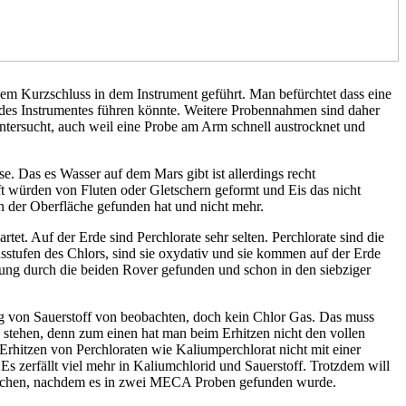
m Kurzschluss in dem Instrument geführt. Man befürchtet dass eine
 des Instrumentes führen könnte. Weitere Probennahmen sind daher
ntersucht, auch weil eine Probe am Arm schnell austrocknet und
. Das es Wasser auf dem Mars gibt ist allerdings recht
aft würden von Fluten oder Gletschern geformt und Eis das nicht
n der Oberfläche gefunden hat und nicht mehr.
 Auf der Erde sind Perchlorate sehr selten. Perchlorate sind die
onsstufen des Chlors, sind sie oxydativ und sie kommen auf der Erde
chung durch die beiden Rover gefunden und schon in den siebziger
 von Sauerstoff von beobachten, doch kein Chlor Gas. Das muss
stehen, denn zum einen hat man beim Erhitzen nicht den vollen
Erhitzen von Perchloraten wie Kaliumperchlorat nicht mit einer
s zerfällt viel mehr in Kaliumchlorid und Sauerstoff. Trotzdem will
uchen, nachdem es in zwei MECA Proben gefunden wurde.