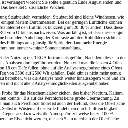
 ist verlängert worden: Sie sollte eigentlich Ende August enden und
. Das bedeutet 5 zusätzliche Wochen.
g Staubteufeln vermelden. Staubteufel sind kleine Windhosen, wie
n einigen Metern Durchmessern. Bei der geringen Luftdichte können
Staubteufel den Luftdruck kurzzeitig um 20-30 % ändert. Dass diese
O vom Orbit aus nachweisen. Was auffällig ist, ist dass diese so gut
hne besondere Anhebung der Kontraste auf den Rohbildern sichtbar.
s Frühlings an - günstig für Spirit, der dann mehr Energie
ommt nun immer weniger Sonneneinstrahlung.
bei der Nutzung des TEGA Instruments geführt. Nachdem dieses in der
ls Analysen durchgeführt wurden. Nun will man die letzten 4 Ofen
n 18 cm Tiefe füllen, ohne auf die Analysenergebnisse eines Ofens
 Tag von 3500 auf 2500 Wh gefallen. Bald gibt es nicht mehr genug
u betreiben, was die Analyse noch weiter hinauszögern wird und am
en und nicht alle 8 Analysenmöglichkeiten ausgenutzt haben.
e Probe für das Nasschemielabor ziehen, das bisher Natrium, Kalium,
en konnte - Bis auf das Perchlorat keine große Überraschung. Zu
n man auch Perchlorat findet ist auch der Befund, dass die Oberfläche
 Selbst in Wüsten auf der Erde findet man durch Luftfeuchtigkeit
Im Gegensatz dazu weist die Atmosphäre zeitweise bis zu 100 %
aber eine Eisschicht werden, die sich 5 cm unterhalb der Oberfläche