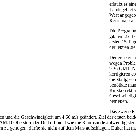
erlaubt es ei
Landegebiet 
West angegebe
Reconnaissanc
Die Programm
gibt ein 22 T
ersten 15 Tag
der letzten si
Der erste genu
wegen Problem
9:26 GMT. Nun
korrigieren e
die Startgesc
benötigte man
Kurskorrektur
Geschwindigk
betrieben.
Das zweite K
 und die Geschwindigkeit um 4.60 m/s geändert. Ziel der ersten beid
AM-D Oberstufe der Delta II nicht wie die Raumsonde aufwendig sterili
ien zu genügen, dürfte sie nicht auf dem Mars aufschlagen. Daher hat m