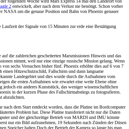
In der folgenden Woche wird Mars Express 14 mal den Landeort von
agle 2
entwickelt, aber nach dem Verlust nie benötigt. Schon vorher
h der NASA um die genaue Position und Bahn von Phoenix genauer
 Laufzeit der Signale von 15 Minuten zur erde eine Bestätigung
auf die zahlreichen gescheiterten Marsmissionen Hinweis und das
ssionen nimmt, weil nur eine einzige russische Mission gelang. Wenn
von sechs Versuchen bisher fünf. Phoenix erhöhte dies auf 6 von 7
h einen Hitzeschutzschild, Fallschirm und dann langsame
nbekannte Landegebiet und dies wurde durch die Aufnahmen vom
eigen die ersten Aufnahmen wie erwartet eine weite Ebene ohne
 jedoch ein anderes Kunststück, das weniger wissenschaftlichen
hoenix in der kurzen Phase des Fallschirmabstiegs zu fotografieren.
t abzulichten.
 nach dem Start entdeckt worden, dass die Platine im Bordcomputer
utertes Problem hat. Diese Platine transferiert nicht nur die Daten
mputer und der gleichzeitige Betrieb von MARDI und IMU könnte
erst nur ein Bild aufzunehmen, 19 Sekunden nach Zünden der Düsen
rnen Speicher halten Doch der Betrieb der Kamera so lange bis man