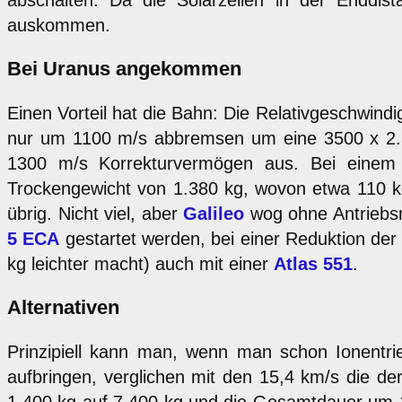
abschalten. Da die Solarzellen in der Enddi
auskommen.
Bei Uranus angekommen
Einen Vorteil hat die Bahn: Die Relativgeschwindi
nur um 1100 m/s abbremsen um eine 3500 x 2.5
1300 m/s Korrekturvermögen aus. Bei einem s
Trockengewicht von 1.380 kg, wovon etwa 110 kg
übrig. Nicht viel, aber
Galileo
wog ohne Antriebsm
5 ECA
gestartet werden, bei einer Reduktion de
kg leichter macht) auch mit einer
Atlas 551
.
Alternativen
Prinzipiell kann man, wenn man schon Ionentri
aufbringen, verglichen mit den 15,4 km/s die d