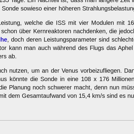
Tage. Ein Nachteil ist, dass man längere Zeit im 
e Sonde sowieso einer höheren Strahlungsbelastung
istung, welche die ISS mit vier Modulen mit 16 e
schon über Kernreaktoren nachdenken, die jedoch
ihe
, doch deren Leistungsparameter sind schlechte
ktor kann man auch während des Flugs das Aphel 
rs ab.
h nutzen, um an der Venus vorbeizufliegen. Dann
nus könnte die Sonde in eine 108 x 176 Million
 die Planung noch schwerer macht, denn nun müssen
n mit dem Gesamtaufwand von 15,4 km/s sind es nu