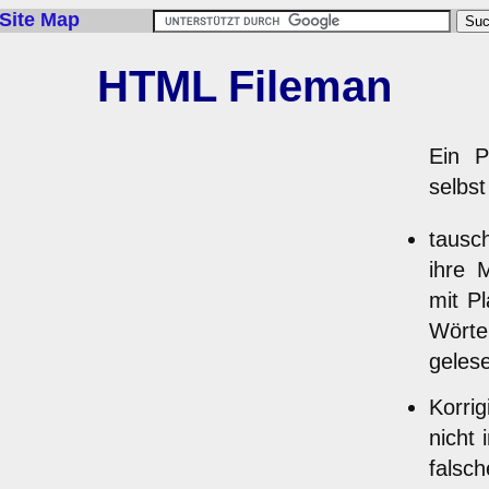
Site Map
HTML Fileman
Ein P
selbst
tausc
ihre 
mit P
Wörte
gelese
Korrig
nicht 
falsch