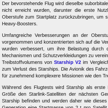
Der bevorstehende Flug wird dieselbe suborbitale
nicht erreicht wurden, darunter die erste Nutz
Oberstufe zum Startplatz zurückzubringen, um s
Heavy-Boosters.
Umfangreiche Verbesserungen an der Obers
vorgenommen und konzentrierten sich auf die Ver
wurden verbessert, um ihre Belastung durch da
Mechanismen und Schutzverkleidungen zu vereinf
Treibstoffvolumens von
Starship V2
im Vergleic
zum Verlust des Starships. Die Avionik des Fah
für zunehmend komplexere Missionen wie den Treib
Während des Flugtests wird Starship als erste Er
Größe den Starlink-Satelliten der nächsten Ge
Starship befinden und werden daher wie dieses 
Generation eine Startmasse von 2 t pro Satelli