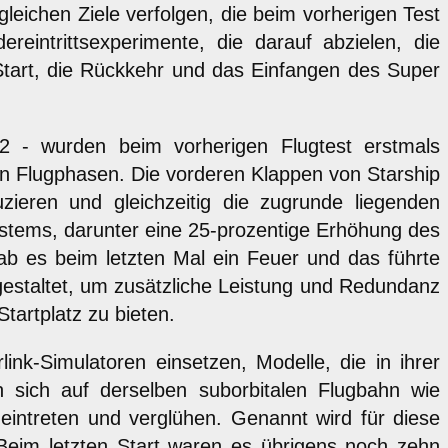
leichen Ziele verfolgen, die beim vorherigen Test
reintrittsexperimente, die darauf abzielen, die
Start, die Rückkehr und das Einfangen des Super
 - wurden beim vorherigen Flugtest erstmals
en Flugphasen. Die vorderen Klappen von Starship
zieren und gleichzeitig die zugrunde liegenden
stems, darunter eine 25-prozentige Erhöhung des
ab es beim letzten Mal ein Feuer und das führte
estaltet, um zusätzliche Leistung und Redundanz
tartplatz zu bieten.
link-Simulatoren einsetzen, Modelle, die in ihrer
n sich auf derselben suborbitalen Flugbahn wie
eintreten und verglühen. Genannt wird für diese
 Beim letzten Start waren es übrigens noch zehn