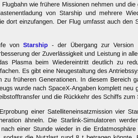
 Flugbahn wie frühere Missionen nehmen und die g
lastenentladung von Starship und mehrere Wiede
ie dort einzufangen. Der Flug umfasst auch den 
tufe von
Starship
- der Übergang zur Version 2
besserung der Zuverlässigkeit und Leistung in all
s Plasma beim Wiedereintritt deutlich zu redu
achen. Es gibt eine Neugestaltung des Antriebssy
h zu früheren Generationen. In diesem Bereich g
rzeugs wurde nach SpaceX-Angaben komplett neu g
stofftransfer und die Rückkehr des Schiffs zum S
probung einer Satelliteneinsatzmission vier Star
neration ähneln. Die Starlink-Simulatoren werde
nach einer Stunde wieder in die Erdatmosphäre 
t, sodass die Nutzlast rund 8 t betragen könnte.