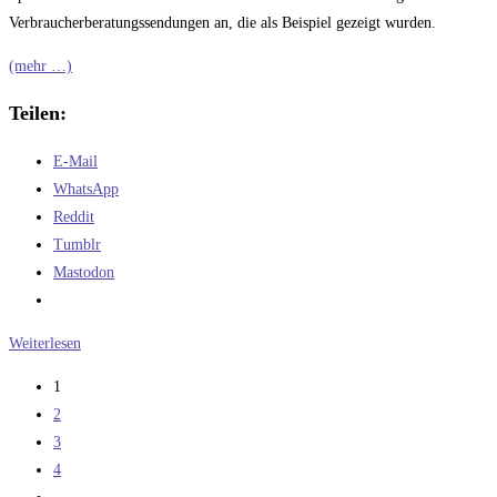
Verbraucherberatungssendungen an, die als Beispiel gezeigt wurden.
(mehr …)
Teilen:
E-Mail
WhatsApp
Reddit
Tumblr
Mastodon
Ich
Weiterlesen
will
1
ja
2
niemanden
3
aufschrecken….
4