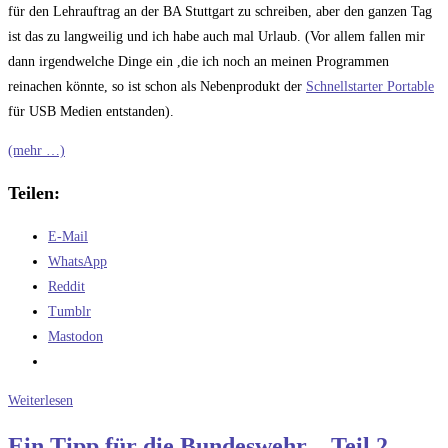
für den Lehrauftrag an der BA Stuttgart zu schreiben, aber den ganzen Tag
ist das zu langweilig und ich habe auch mal Urlaub. (Vor allem fallen mir
dann irgendwelche Dinge ein ,die ich noch an meinen Programmen
reinachen könnte, so ist schon als Nebenprodukt der
Schnellstarter Portable
für USB Medien entstanden).
(mehr …)
Teilen:
E-Mail
WhatsApp
Reddit
Tumblr
Mastodon
Die
Weiterlesen
lange
Ein Tipp für die Bundeswehr – Teil 2