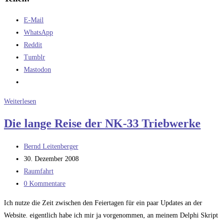
E-Mail
WhatsApp
Reddit
Tumblr
Mastodon
Vorausschau
Weiterlesen
auf
Die lange Reise der NK-33 Triebwerke
das
nächste
Beitrags-
Bernd Leitenberger
(Raumfahrt)Jahr
Autor:
Beitrag
30. Dezember 2008
veröffentlicht:
Beitrags-
Raumfahrt
Kategorie:
Beitrags-
0 Kommentare
Kommentare:
Ich nutze die Zeit zwischen den Feiertagen für ein paar Updates an der
Website. eigentlich habe ich mir ja vorgenommen, an meinem Delphi Skript