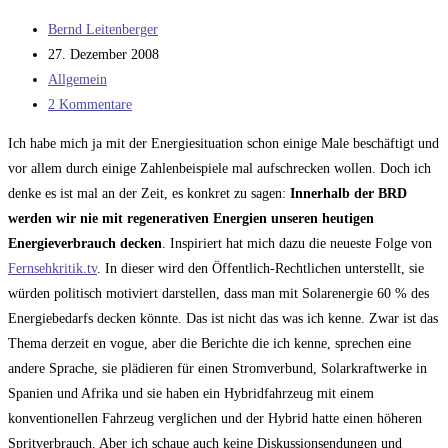
die
Beitrags-
Bernd Leitenberger
Bundeswehr
Autor:
Beitrag
27. Dezember 2008
Teil
veröffentlicht:
Beitrags-
Allgemein
1
Kategorie:
Beitrags-
2 Kommentare
Kommentare:
Ich habe mich ja mit der Energiesituation schon einige Male beschäftigt und
vor allem durch einige Zahlenbeispiele mal aufschrecken wollen. Doch ich
denke es ist mal an der Zeit, es konkret zu sagen:
Innerhalb der BRD
werden wir nie mit regenerativen Energien unseren heutigen
Energieverbrauch decken
. Inspiriert hat mich dazu die neueste Folge von
Fernsehkritik.tv
. In dieser wird den Öffentlich-Rechtlichen unterstellt, sie
würden politisch motiviert darstellen, dass man mit Solarenergie 60 % des
Energiebedarfs decken könnte. Das ist nicht das was ich kenne. Zwar ist das
Thema derzeit en vogue, aber die Berichte die ich kenne, sprechen eine
andere Sprache, sie plädieren für einen Stromverbund, Solarkraftwerke in
Spanien und Afrika und sie haben ein Hybridfahrzeug mit einem
konventionellen Fahrzeug verglichen und der Hybrid hatte einen höheren
Spritverbrauch. Aber ich schaue auch keine Diskussionsendungen und