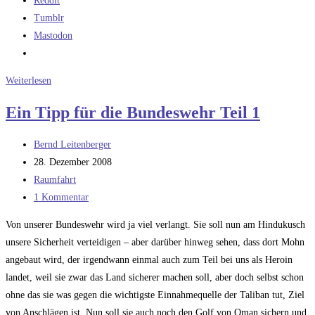
Reddit
Tumblr
Mastodon
Ein
Weiterlesen
Tipp
Ein Tipp für die Bundeswehr Teil 1
für
die
Beitrags-
Bernd Leitenberger
Bundeswehr
Autor:
Beitrag
28. Dezember 2008
–
veröffentlicht:
Beitrags-
Raumfahrt
Teil
Kategorie:
Beitrags-
1 Kommentar
2
Kommentare:
Von unserer Bundeswehr wird ja viel verlangt. Sie soll nun am Hindukusch
unsere Sicherheit verteidigen – aber darüber hinweg sehen, dass dort Mohn
angebaut wird, der irgendwann einmal auch zum Teil bei uns als Heroin
landet, weil sie zwar das Land sicherer machen soll, aber doch selbst schon
ohne das sie was gegen die wichtigste Einnahmequelle der Taliban tut, Ziel
von Anschlägen ist. Nun soll sie auch noch den Golf von Oman sichern und