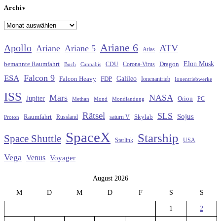
Archiv
Archiv
Ariane 6
Apollo
ATV
Ariane
Ariane 5
Atlas
Elon Musk
Dragon
bemannte Raumfahrt
CDU
Buch
Cannabis
Corona-Virus
Falcon 9
ESA
Galileo
FDP
Falcon Heavy
Ionenantrieb
Ionentriebwerke
ISS
Mars
NASA
Jupiter
Orion
Methan
Mond
PC
Mondlandung
Rätsel
SLS
Sojus
Raumfahrt
Russland
saturn V
Skylab
Proton
SpaceX
Starship
Space Shuttle
Starlink
USA
Vega
Venus
Voyager
August 2026
M
D
M
D
F
S
S
1
2