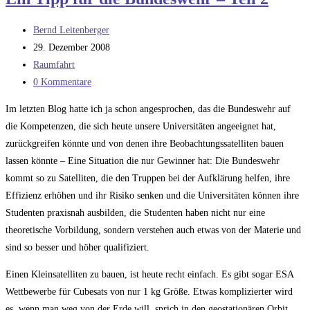
Reise
der
Beitrags-
Bernd Leitenberger
NK-
Autor:
Beitrag
29. Dezember 2008
33
veröffentlicht:
Beitrags-
Raumfahrt
Triebwerke
Kategorie:
Beitrags-
0 Kommentare
Kommentare:
Im letzten Blog hatte ich ja schon angesprochen, das die Bundeswehr auf
die Kompetenzen, die sich heute unsere Universitäten angeeignet hat,
zurückgreifen könnte und von denen ihre Beobachtungssatelliten bauen
lassen könnte – Eine Situation die nur Gewinner hat: Die Bundeswehr
kommt so zu Satelliten, die den Truppen bei der Aufklärung helfen, ihre
Effizienz erhöhen und ihr Risiko senken und die Universitäten können ihre
Studenten praxisnah ausbilden, die Studenten haben nicht nur eine
theoretische Vorbildung, sondern verstehen auch etwas von der Materie und
sind so besser und höher qualifiziert.
Einen Kleinsatelliten zu bauen, ist heute recht einfach. Es gibt sogar ESA
Wettbewerbe für Cubesats von nur 1 kg Größe. Etwas komplizierter wird
es, wenn man weg von der Erde will, sprich in den geostationären Orbit