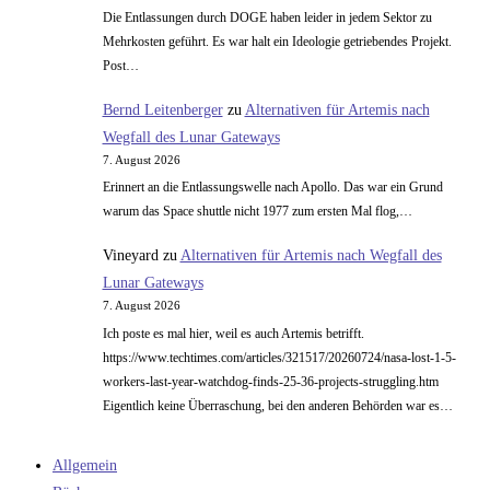
Die Entlassungen durch DOGE haben leider in jedem Sektor zu
Mehrkosten geführt. Es war halt ein Ideologie getriebendes Projekt.
Post…
Bernd Leitenberger
zu
Alternativen für Artemis nach
Wegfall des Lunar Gateways
7. August 2026
Erinnert an die Entlassungswelle nach Apollo. Das war ein Grund
warum das Space shuttle nicht 1977 zum ersten Mal flog,…
Vineyard
zu
Alternativen für Artemis nach Wegfall des
Lunar Gateways
7. August 2026
Ich poste es mal hier, weil es auch Artemis betrifft.
https://www.techtimes.com/articles/321517/20260724/nasa-lost-1-5-
workers-last-year-watchdog-finds-25-36-projects-struggling.htm
Eigentlich keine Überraschung, bei den anderen Behörden war es…
Allgemein