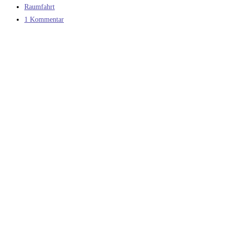
veröffentlicht:
Beitrags-
Raumfahrt
Kategorie:
Beitrags-
1 Kommentar
Kommentare: