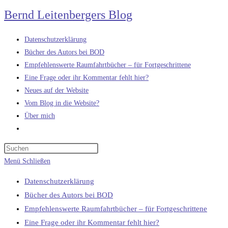
Zum
Bernd Leitenbergers Blog
Inhalt
springen
Datenschutzerklärung
Bücher des Autors bei BOD
Empfehlenswerte Raumfahrtbücher – für Fortgeschrittene
Eine Frage oder ihr Kommentar fehlt hier?
Neues auf der Website
Vom Blog in die Website?
Über mich
Website-
Suche
umschalten
Menü
Schließen
Datenschutzerklärung
Bücher des Autors bei BOD
Empfehlenswerte Raumfahrtbücher – für Fortgeschrittene
Eine Frage oder ihr Kommentar fehlt hier?