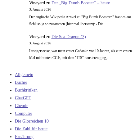
Vineyard
zu
Der „Big Dumb Booster“ – heute
3. August 2026
Der englische Wikipedia Artikel zu "Big Bumb Boostern" fasst es am
Schluss ja so zusammen (hier mal übersetzt): - Die…
Vineyard
zu
Die Sea Dragon (3)
3. August 2026
Lustigerweise, war mein erster Gedanke vor 10 Jahren, als zum ersten
Mal mit bunten CGIs, mit dem "ITS" hausieren ging,…
Allgemein
Bücher
Buchkritiken
ChatGPT
Chemie
Computer
Die Glorreichen 10
Die Zahl für heute
Ernährung