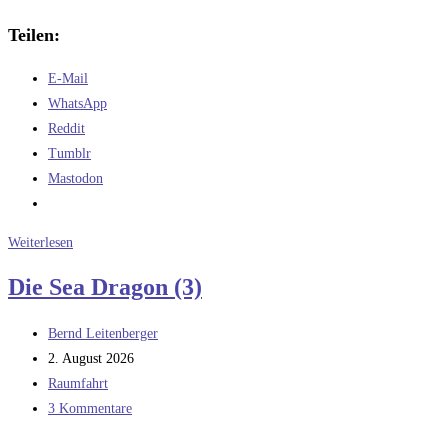
Teilen:
E-Mail
WhatsApp
Reddit
Tumblr
Mastodon
Der
Weiterlesen
„Big
Die Sea Dragon (3)
Dumb
Booster“
Beitrags-
Bernd Leitenberger
–
Autor:
Beitrag
2. August 2026
heute
veröffentlicht:
Beitrags-
Raumfahrt
Kategorie:
Beitrags-
3 Kommentare
Kommentare: