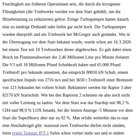
Feuchtigkeit aus früheren Operationen sein, die durch die kryogenen
Flüssigkeiten (die Triebwerke werden vor dem Start gekühlt, um die
Hitzebelastung zu reduzieren) gefror. Einige Turbopumpen hatten danach
eine zu niedrige Drehzahl oder liefen gar nicht hoch. Die Turbopumpen
wurden überprüft und ein Triebwerk bei McGregor auch gezündet. Wie in
der Übertragung vor dem Start bekannt wurde, wurde schon am 16.3.2026
bei einem Test mit 10 Triebwerken dieser abgebrochen. Es gab dabei einen
Bruch im Flammenabweiser der 2,46 Millionen Liter pro Minute freisetzt.
Die V3 soll 18 Millionen Pfund Schubkraft haben und 65.000 Pfund
Treibstoff pro Sekunde umsetzen, das entspricht 80010 kN Schub, einem
spezifischen Impuls von 2716 m/s und bei 3650 t Treibstoff einer Brennzeit
von 123 Sekunden bei vollem Schub. Reklamiert werden für Raptor 3 aber
82170 kN Startschub. Wie bei den Raptoren 2 scheinen sie also noch nicht
mit voller Leistung zu laufen. Vor dem Start war das Starship mit 98,2 %
CH4 und 98,9 % LOX betankt, bei der letzten Anzeige -5 Minuten vor dem
Start die SuperHeavy aber nur zu 92 %. Man erfuhr weiterhin das es nun
eine Abschaltregel gibt: maximal zwei Triebwerke dürfen nicht zünden,
beim
ersten Teststart IFT-1
fielen schon vorher mehr aus und er endete