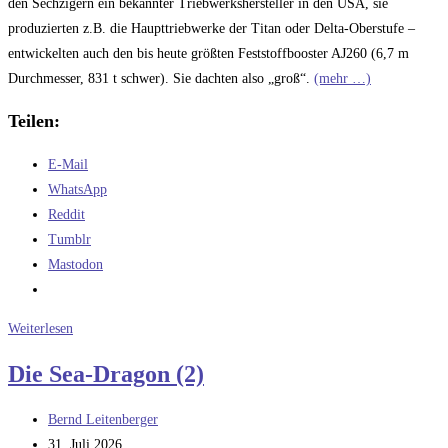
den Sechzigern ein bekannter Triebwerkshersteller in den USA, sie
produzierten z.B. die Haupttriebwerke der Titan oder Delta-Oberstufe –
entwickelten auch den bis heute größten Feststoffbooster AJ260 (6,7 m
Durchmesser, 831 t schwer). Sie dachten also „groß“.
(mehr …)
Teilen:
E-Mail
WhatsApp
Reddit
Tumblr
Mastodon
Die
Weiterlesen
Sea
Die Sea-Dragon (2)
Dragon
(3)
Beitrags-
Bernd Leitenberger
Autor:
Beitrag
31. Juli 2026