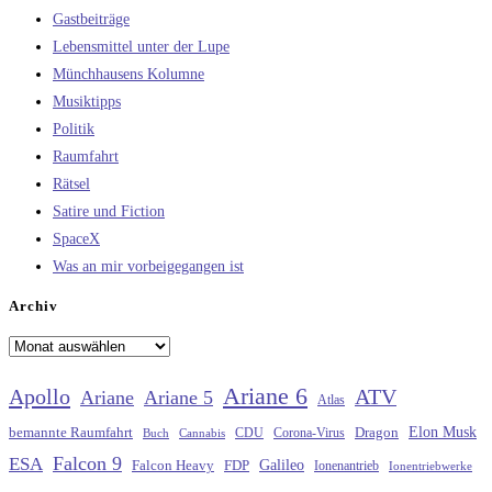
Gastbeiträge
Lebensmittel unter der Lupe
Münchhausens Kolumne
Musiktipps
Politik
Raumfahrt
Rätsel
Satire und Fiction
SpaceX
Was an mir vorbeigegangen ist
Archiv
Archiv
Ariane 6
Apollo
ATV
Ariane
Ariane 5
Atlas
Elon Musk
Dragon
bemannte Raumfahrt
CDU
Buch
Cannabis
Corona-Virus
Falcon 9
ESA
Galileo
FDP
Falcon Heavy
Ionenantrieb
Ionentriebwerke