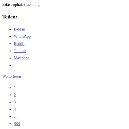
katastrophal.
(mehr …)
Teilen:
E-Mail
WhatsApp
Reddit
Tumblr
Mastodon
Nachlese
Weiterlesen
13-
1
ter
2
Teststart
3
des
4
Starships
…
IFT-
883
13