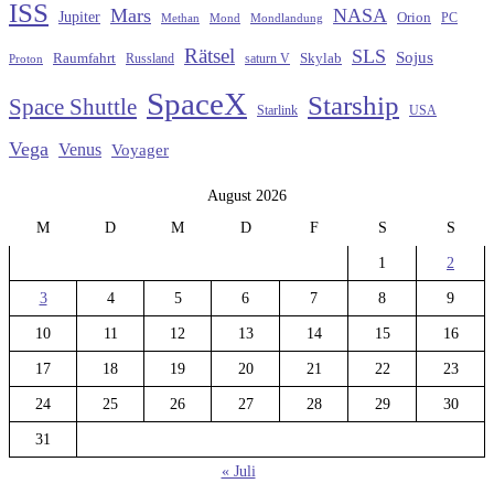
ISS
Mars
NASA
Jupiter
Orion
Methan
Mond
PC
Mondlandung
Rätsel
SLS
Sojus
Raumfahrt
Russland
saturn V
Skylab
Proton
SpaceX
Starship
Space Shuttle
Starlink
USA
Vega
Venus
Voyager
August 2026
M
D
M
D
F
S
S
1
2
3
4
5
6
7
8
9
10
11
12
13
14
15
16
17
18
19
20
21
22
23
24
25
26
27
28
29
30
31
« Juli