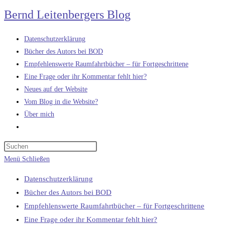
Zum
Bernd Leitenbergers Blog
Inhalt
springen
Datenschutzerklärung
Bücher des Autors bei BOD
Empfehlenswerte Raumfahrtbücher – für Fortgeschrittene
Eine Frage oder ihr Kommentar fehlt hier?
Neues auf der Website
Vom Blog in die Website?
Über mich
Website-
Suche
umschalten
Menü
Schließen
Datenschutzerklärung
Bücher des Autors bei BOD
Empfehlenswerte Raumfahrtbücher – für Fortgeschrittene
Eine Frage oder ihr Kommentar fehlt hier?