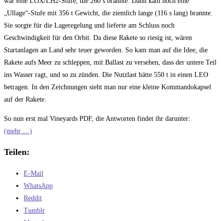
war eine LOX/LH2-Stufe, die 260 s brannte. Dann kam noch eine
„Ullage“-Stufe mit 356 t Gewicht, die ziemlich lange (116 s lang) brannte.
Sie sorgte für die Lageregelung und lieferte am Schluss noch
Geschwindigkeit für den Orbit. Da diese Rakete so riesig ist, wären
Startanlagen an Land sehr teuer geworden. So kam man auf die Idee, die
Rakete aufs Meer zu schleppen, mit Ballast zu versehen, dass der untere Teil
ins Wasser ragt, und so zu zünden. Die Nutzlast hätte 550 t in einen LEO
betragen. In den Zeichnungen sieht man nur eine kleine Kommandokapsel
auf der Rakete.
So nun erst mal Vineyards PDF, die Antworten findet ihr darunter:
(mehr …)
Teilen:
E-Mail
WhatsApp
Reddit
Tumblr