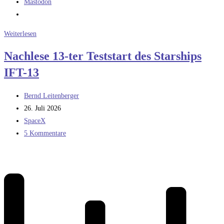
Mastodon
Die
Weiterlesen
Sea
Nachlese 13-ter Teststart des Starships
Dragon
IFT-13
(1)
Beitrags-
Bernd Leitenberger
Autor:
Beitrag
26. Juli 2026
veröffentlicht:
Beitrags-
SpaceX
Kategorie:
Beitrags-
5 Kommentare
Kommentare: