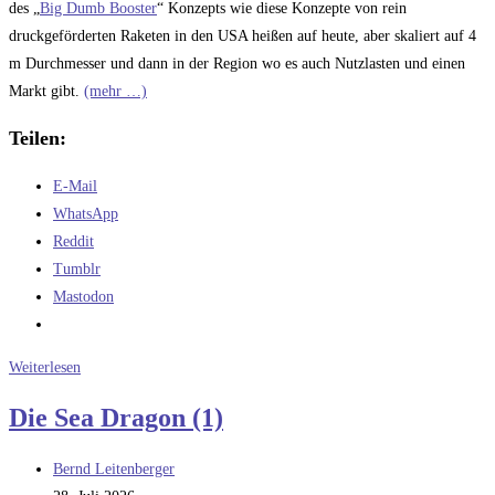
des „
Big Dumb Booster
“ Konzepts wie diese Konzepte von rein
druckgeförderten Raketen in den USA heißen auf heute, aber skaliert auf 4
m Durchmesser und dann in der Region wo es auch Nutzlasten und einen
Markt gibt.
(mehr …)
Teilen:
E-Mail
WhatsApp
Reddit
Tumblr
Mastodon
Die
Weiterlesen
Sea-
Die Sea Dragon (1)
Dragon
(2)
Beitrags-
Bernd Leitenberger