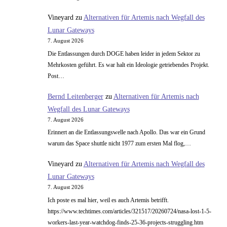
Vineyard
zu
Alternativen für Artemis nach Wegfall des
Lunar Gateways
7. August 2026
Die Entlassungen durch DOGE haben leider in jedem Sektor zu
Mehrkosten geführt. Es war halt ein Ideologie getriebendes Projekt.
Post…
Bernd Leitenberger
zu
Alternativen für Artemis nach
Wegfall des Lunar Gateways
7. August 2026
Erinnert an die Entlassungswelle nach Apollo. Das war ein Grund
warum das Space shuttle nicht 1977 zum ersten Mal flog,…
Vineyard
zu
Alternativen für Artemis nach Wegfall des
Lunar Gateways
7. August 2026
Ich poste es mal hier, weil es auch Artemis betrifft.
https://www.techtimes.com/articles/321517/20260724/nasa-lost-1-5-
workers-last-year-watchdog-finds-25-36-projects-struggling.htm