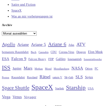
Satire und Fiction
SpaceX
Was an mir vorbeigegangen ist
Archiv
Archiv
Ariane 6
Apollo
ATV
Ariane
Ariane 5
Atlas
Elon Musk
Dragon
bemannte Raumfahrt
CDU
Buch
Cannabis
Corona-Virus
Falcon 9
ESA
Galileo
FDP
Falcon Heavy
Ionenantrieb
Ionentriebwerke
ISS
Mars
NASA
Jupiter
Orion
Methan
Mond
PC
Mondlandung
Rätsel
SLS
Sojus
Raumfahrt
Russland
saturn V
Skylab
Proton
SpaceX
Starship
Space Shuttle
Starlink
USA
Vega
Venus
Voyager