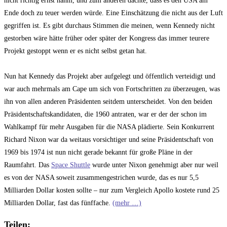
nicht richtig ernst nahm, und zum anderen dachte, dass es den USA am
Ende doch zu teuer werden würde. Eine Einschätzung die nicht aus der Luft
gegriffen ist. Es gibt durchaus Stimmen die meinen, wenn Kennedy nicht
gestorben wäre hätte früher oder später der Kongress das immer teurere
Projekt gestoppt wenn er es nicht selbst getan hat.
Nun hat Kennedy das Projekt aber aufgelegt und öffentlich verteidigt und
war auch mehrmals am Cape um sich von Fortschritten zu überzeugen, was
ihn von allen anderen Präsidenten seitdem unterscheidet. Von den beiden
Präsidentschaftskandidaten, die 1960 antraten, war er der der schon im
Wahlkampf für mehr Ausgaben für die NASA plädierte. Sein Konkurrent
Richard Nixon war da weitaus vorsichtiger und seine Präsidentschaft von
1969 bis 1974 ist nun nicht gerade bekannt für große Pläne in der
Raumfahrt. Das
Space Shuttle
wurde unter Nixon genehmigt aber nur weil
es von der NASA soweit zusammengestrichen wurde, das es nur 5,5
Milliarden Dollar kosten sollte – nur zum Vergleich Apollo kostete rund 25
Milliarden Dollar, fast das fünffache.
(mehr …)
Teilen: