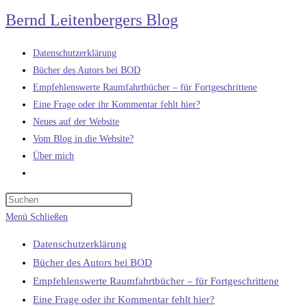
Zum
Bernd Leitenbergers Blog
Inhalt
springen
Datenschutzerklärung
Bücher des Autors bei BOD
Empfehlenswerte Raumfahrtbücher – für Fortgeschrittene
Eine Frage oder ihr Kommentar fehlt hier?
Neues auf der Website
Vom Blog in die Website?
Über mich
Website-
Suche
umschalten
Menü
Schließen
Datenschutzerklärung
Bücher des Autors bei BOD
Empfehlenswerte Raumfahrtbücher – für Fortgeschrittene
Eine Frage oder ihr Kommentar fehlt hier?