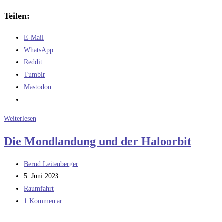
Teilen:
E-Mail
WhatsApp
Reddit
Tumblr
Mastodon
Der
Weiterlesen
schwierigste
Die Mondlandung und der Haloorbit
Himmelskörper
Beitrags-
Bernd Leitenberger
Autor:
Beitrag
5. Juni 2023
veröffentlicht:
Beitrags-
Raumfahrt
Kategorie:
Beitrags-
1 Kommentar
Kommentare: