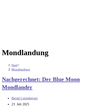
Mondlandung
Start
>
Mondlandung
Nachgerechnet: Der Blue Moon
Mondlander
Beitrags-
Bernd Leitenberger
Autor:
Beitrag
23. Juli 2025