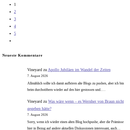
zum
1
Human
2
Landing
3
System
4
(HLS)
5
Kontrakt
Zur
nächsten
Seite
Neueste Kommentare
Vineyard
zu
Apollo Jubiläen im Wandel der Zeiten
7. August 2026
Allmählich sollte ich damit aufhören alte Blogs zu pushen, aber ich bin
beim durchstöbern wieder auf den hier gestossen und..…
Vineyard
zu
Was wäre wenn – es Wernher von Braun nicht
gegeben hätte?
7. August 2026
Sorry, wenn ich wieder einen alten Blog hochpushe, aber die Prämisse
hier in Bezug auf andere aktuellen Diskussionen interessant, auch…