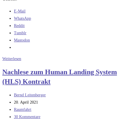
E-Mail
WhatsApp
Reddit
Tumblr
Mastodon
Was
Weiterlesen
wäre,
Nachlese zum Human Landing System
wenn
(HLS) Kontrakt
Kennedy
kein
Beitrags-
Mondprogramm
Bernd Leitenberger
Autor:
Beitrag
aufgelegt
20. April 2021
veröffentlicht:
Beitrags-
hätte?
Raumfahrt
Kategorie:
Beitrags-
30 Kommentare
Kommentare: