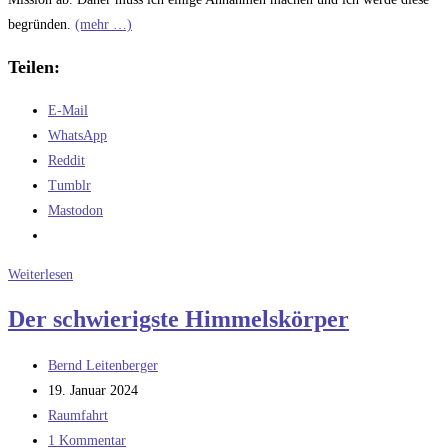
begründen.
(mehr …)
Teilen:
E-Mail
WhatsApp
Reddit
Tumblr
Mastodon
Nachgerechnet:
Weiterlesen
Der
Der schwierigste Himmelskörper
Blue
Moon
Beitrags-
Bernd Leitenberger
Mondlander
Autor:
Beitrag
19. Januar 2024
veröffentlicht:
Beitrags-
Raumfahrt
Kategorie:
Beitrags-
1 Kommentar