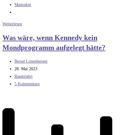
Mastodon
Die
Weiterlesen
Mondlandung
Was wäre, wenn Kennedy kein
und
Mondprogramm aufgelegt hätte?
der
Haloorbit
Beitrags-
Bernd Leitenberger
Autor:
Beitrag
28. Mai 2023
veröffentlicht:
Beitrags-
Raumfahrt
Kategorie:
Beitrags-
5 Kommentare
Kommentare: