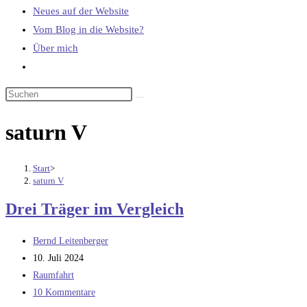
Neues auf der Website
Vom Blog in die Website?
Über mich
Website-
Suche
umschalten
saturn V
Start
>
saturn V
Drei Träger im Vergleich
Beitrags-
Bernd Leitenberger
Autor:
Beitrag
10. Juli 2024
veröffentlicht:
Beitrags-
Raumfahrt
Kategorie:
Beitrags-
10 Kommentare