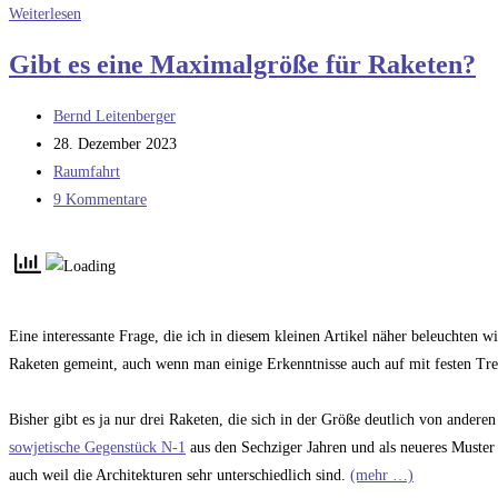
Einsatzgeschichte
Weiterlesen
der
Gibt es eine Maximalgröße für Raketen?
Saturn
IB
Beitrags-
Bernd Leitenberger
–
Autor:
Beitrag
28. Dezember 2023
Teil
veröffentlicht:
Beitrags-
Raumfahrt
1
Kategorie:
Beitrags-
9 Kommentare
Kommentare:
Eine interessante Frage, die ich in diesem kleinen Artikel näher beleuchten w
Raketen gemeint, auch wenn man einige Erkenntnisse auch auf mit festen Tre
Bisher gibt es ja nur drei Raketen, die sich in der Größe deutlich von ander
sowjetische Gegenstück N-1
aus den Sechziger Jahren und als neueres Muster 
auch weil die Architekturen sehr unterschiedlich sind.
(mehr …)