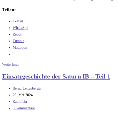
Teilen:
E-Mail
WhatsApp
Reddit
Tumblr
Mastodon
Einsatzgeschichte
Weiterlesen
der
Einsatzgeschichte der Saturn IB – Teil 1
Saturn
IB
Beitrags-
Bernd Leitenberger
–
Autor:
Beitrag
29. Mai 2024
Teil
veröffentlicht:
Beitrags-
Raumfahrt
2
Kategorie:
Beitrags-
0 Kommentare
Kommentare: