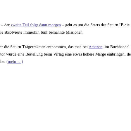
t – der
zweite Teil folgt dann morgen
– geht es um die Starts der Saturn IB die 
 sie absolvierte immerhin fünf bemannte Missionen.
ber die Saturn Trägerraketen entnommen, das man bei
Amazon
, im Buchhandel 
or würde eine Bestellung beim Verlag eine etwas höhere Marge einbringen, der
che.
(mehr …)