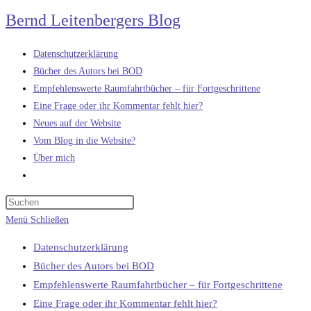
Zum
Bernd Leitenbergers Blog
Inhalt
springen
Datenschutzerklärung
Bücher des Autors bei BOD
Empfehlenswerte Raumfahrtbücher – für Fortgeschrittene
Eine Frage oder ihr Kommentar fehlt hier?
Neues auf der Website
Vom Blog in die Website?
Über mich
Website-
Suche
umschalten
Menü
Schließen
Datenschutzerklärung
Bücher des Autors bei BOD
Empfehlenswerte Raumfahrtbücher – für Fortgeschrittene
Eine Frage oder ihr Kommentar fehlt hier?