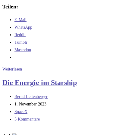
Teilen:
E-Mail
WhatsApp
Reddit
Tumblr
Mastodon
Gibt
Weiterlesen
es
Die Energie im Starship
eine
Maximalgröße
Beitrags-
Bernd Leitenberger
für
Autor:
Beitrag
1. November 2023
Raketen?
veröffentlicht:
Beitrags-
SpaceX
Kategorie:
Beitrags-
5 Kommentare
Kommentare: