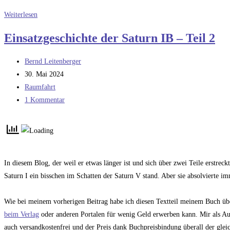
Drei
Weiterlesen
Träger
Einsatzgeschichte der Saturn IB – Teil 2
im
Vergleich
Beitrags-
Bernd Leitenberger
Autor:
Beitrag
30. Mai 2024
veröffentlicht:
Beitrags-
Raumfahrt
Kategorie:
Beitrags-
1 Kommentar
Kommentare:
In diesem Blog, der weil er etwas länger ist und sich über zwei Teile erstreck
Saturn I ein bisschen im Schatten der Saturn V stand. Aber sie absolvierte 
Wie bei meinem vorherigen Beitrag habe ich diesen Textteil meinem Buch ü
beim Verlag
oder anderen Portalen für wenig Geld erwerben kann. Mir als Aut
auch versandkostenfrei und der Preis dank Buchpreisbindung überall der glei