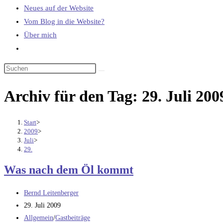
Neues auf der Website
Vom Blog in die Website?
Über mich
Website-
Suche
umschalten
Archiv für den Tag: 29. Juli 200
Start
>
2009
>
Juli
>
29.
Was nach dem Öl kommt
Beitrags-
Bernd Leitenberger
Autor:
Beitrag
29. Juli 2009
veröffentlicht:
Beitrags-
Allgemein
/
Gastbeiträge