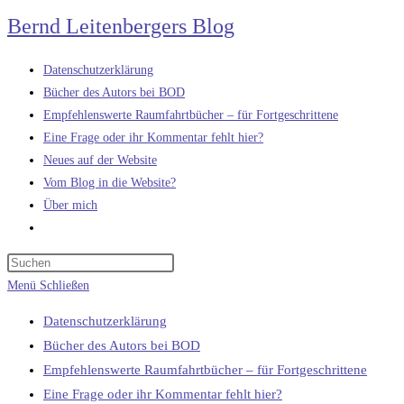
Zum
Bernd Leitenbergers Blog
Inhalt
springen
Datenschutzerklärung
Bücher des Autors bei BOD
Empfehlenswerte Raumfahrtbücher – für Fortgeschrittene
Eine Frage oder ihr Kommentar fehlt hier?
Neues auf der Website
Vom Blog in die Website?
Über mich
Website-
Suche
umschalten
Menü
Schließen
Datenschutzerklärung
Bücher des Autors bei BOD
Empfehlenswerte Raumfahrtbücher – für Fortgeschrittene
Eine Frage oder ihr Kommentar fehlt hier?