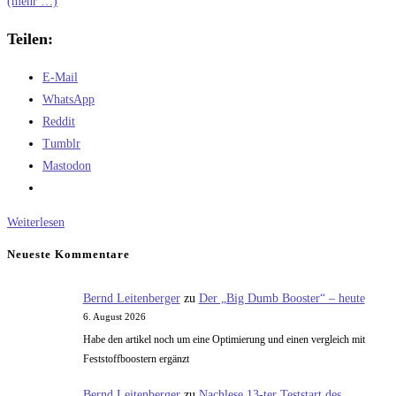
(mehr …)
Teilen:
E-Mail
WhatsApp
Reddit
Tumblr
Mastodon
Lohnt
Weiterlesen
es
Neueste Kommentare
sich,
oder
Bernd Leitenberger
zu
Der „Big Dumb Booster“ – heute
lohnt
6. August 2026
es
Habe den artikel noch um eine Optimierung und einen vergleich mit
sich
Feststoffboostern ergänzt
nicht?
Bernd Leitenberger
zu
Nachlese 13-ter Teststart des