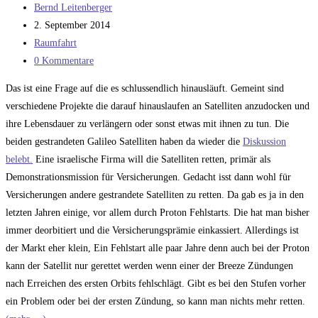
Beitrags-
Bernd Leitenberger
Autor:
Beitrag
2. September 2014
veröffentlicht:
Beitrags-
Raumfahrt
Kategorie:
Beitrags-
0 Kommentare
Kommentare:
Das ist eine Frage auf die es schlussendlich hinausläuft. Gemeint sind
verschiedene Projekte die darauf hinauslaufen an Satelliten anzudocken und
ihre Lebensdauer zu verlängern oder sonst etwas mit ihnen zu tun. Die
beiden gestrandeten Galileo Satelliten haben da wieder die
Diskussion
belebt.
Eine israelische Firma will die Satelliten retten, primär als
Demonstrationsmission für Versicherungen. Gedacht isst dann wohl für
Versicherungen andere gestrandete Satelliten zu retten. Da gab es ja in den
letzten Jahren einige, vor allem durch Proton Fehlstarts. Die hat man bisher
immer deorbitiert und die Versicherungsprämie einkassiert. Allerdings ist
der Markt eher klein, Ein Fehlstart alle paar Jahre denn auch bei der Proton
kann der Satellit nur gerettet werden wenn einer der Breeze Zündungen
nach Erreichen des ersten Orbits fehlschlägt. Gibt es bei den Stufen vorher
ein Problem oder bei der ersten Zündung, so kann man nichts mehr retten.