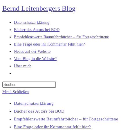
Zum
Bernd Leitenbergers Blog
Inhalt
springen
Datenschutzerklärung
Bücher des Autors bei BOD
Empfehlenswerte Raumfahrtbücher – für Fortgeschrittene
Eine Frage oder ihr Kommentar fehlt hier?
Neues auf der Website
Vom Blog in die Website?
Über mich
Website-
Suche
umschalten
Menü
Schließen
Datenschutzerklärung
Bücher des Autors bei BOD
Empfehlenswerte Raumfahrtbücher – für Fortgeschrittene
Eine Frage oder ihr Kommentar fehlt hier?