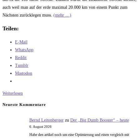
auch weil man auf der erde maximal 20.000 km von einem Punkt zum
Nächsten zurücklegen muss.
(mehr …)
Teilen:
E-Mail
WhatsApp
Reddit
Tumblr
Mastodon
Der
Weiterlesen
Vergleich
Neueste Kommentare
der
Luftfahrt
Bernd Leitenberger
zu
Der „Big Dumb Booster“ – heute
mit
6. August 2026
der
Habe den artikel noch um eine Optimierung und einen vergleich mit
Raumfahrt