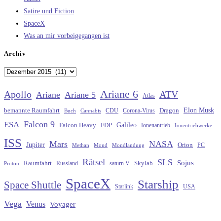
Satire und Fiction
SpaceX
Was an mir vorbeigegangen ist
Archiv
Archiv
Ariane 6
Apollo
ATV
Ariane
Ariane 5
Atlas
Elon Musk
Dragon
bemannte Raumfahrt
CDU
Buch
Cannabis
Corona-Virus
Falcon 9
ESA
Galileo
FDP
Falcon Heavy
Ionenantrieb
Ionentriebwerke
ISS
Mars
NASA
Jupiter
Orion
Methan
Mond
PC
Mondlandung
Rätsel
SLS
Sojus
Raumfahrt
Russland
saturn V
Skylab
Proton
SpaceX
Starship
Space Shuttle
Starlink
USA
Vega
Venus
Voyager