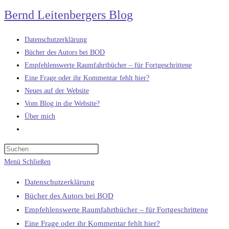
Zum
Bernd Leitenbergers Blog
Inhalt
springen
Datenschutzerklärung
Bücher des Autors bei BOD
Empfehlenswerte Raumfahrtbücher – für Fortgeschrittene
Eine Frage oder ihr Kommentar fehlt hier?
Neues auf der Website
Vom Blog in die Website?
Über mich
Website-
Suche
umschalten
Menü
Schließen
Datenschutzerklärung
Bücher des Autors bei BOD
Empfehlenswerte Raumfahrtbücher – für Fortgeschrittene
Eine Frage oder ihr Kommentar fehlt hier?