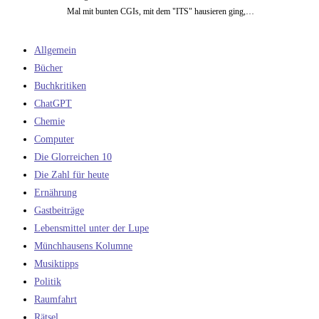
Mal mit bunten CGIs, mit dem "ITS" hausieren ging,…
Allgemein
Bücher
Buchkritiken
ChatGPT
Chemie
Computer
Die Glorreichen 10
Die Zahl für heute
Ernährung
Gastbeiträge
Lebensmittel unter der Lupe
Münchhausens Kolumne
Musiktipps
Politik
Raumfahrt
Rätsel