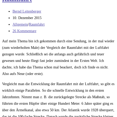
Beitrags-
Bernd Leitenberger
Autor:
Beitrag
10. Dezember 2015
veröffentlicht:
Beitrags-
Allgemein
/
Raumfahrt
Kategorie:
Beitrags-
26 Kommentare
Kommentare:
Auf mein Thema bin ich gekommen durch eine Sendung, in der mal wieder
(zum wiederholten Male) der Vergleich der Raumfahrt mit der Luftfahrt
gezogen wurde. Schließlich sei die anfangs auch gefährlich und teuer
gewesen und heute fliegt fast jeder zumindest in der Ersten Welt. Ich
dachte, ich habe das Thema schon mal beackert, doch ich finde es nicht.
Also aufs Neue (oder erste).
Vergleicht man die Entwicklung der Raumfahrt mit der Luftfahrt, so gibt es
wirklich einige Parallelen. So die schnelle Entwicklung in den ersten
Jahrzehnten. Nimmt man z. B. die zurückgelegte Strecke als Maßstab, so
führten die ersten Hüpfer über einige Hundert Meter. 6 Jahre später ging es
über den Ärmelkanal, also etwa 50 km. Der Atlantik wurde 1928 überquert,
das ist die 100-fache Strecke. Danach wurde die zusätzliche Strecke kleiner,