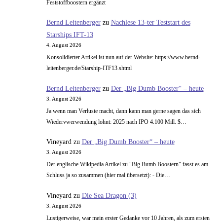
Feststoffboostern ergänzt
Bernd Leitenberger
zu
Nachlese 13-ter Teststart des
Starships IFT-13
4. August 2026
Konsolidierter Artikel ist nun auf der Website: https://www.bernd-
leitenberger.de/Starship-ITF13.shtml
Bernd Leitenberger
zu
Der „Big Dumb Booster“ – heute
3. August 2026
Ja wenn man Verluste macht, dann kann man gerne sagen das sich
Wiedervwerwendung lohnt: 2025 nach IPO 4.100 Mill. $…
Vineyard
zu
Der „Big Dumb Booster“ – heute
3. August 2026
Der englische Wikipedia Artikel zu "Big Bumb Boostern" fasst es am
Schluss ja so zusammen (hier mal übersetzt): - Die…
Vineyard
zu
Die Sea Dragon (3)
3. August 2026
Lustigerweise, war mein erster Gedanke vor 10 Jahren, als zum ersten