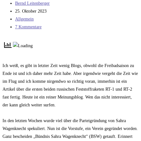
Beitrags-
Bernd Leitenberger
Autor:
Beitrag
25. Oktober 2023
veröffentlicht:
Beitrags-
Allgemein
Kategorie:
Beitrags-
7 Kommentare
Kommentare:
Ich weiß, es gibt in letzter Zeit wenig Blogs, obwohl die Freibadsaison zu
Ende ist und ich daher mehr Zeit habe. Aber irgendwie vergeht die Zeit wie
im Flug und ich komme nirgendwo so richtig voran, immerhin ist ein
Artikel über die ersten beiden russischen Feststoffraketen RT-1 und RT-2
fast fertig. Heute ist ein reiner Meinungsblog. Wen das nicht interessiert,
der kann gleich weiter surfen.
In den letzten Wochen wurde viel über die Parteigründung von Sahra
Wagenknecht spekuliert. Nun ist die Vorstufe, ein Verein gegründet worden.
Ganz bescheiden „Bündnis Sahra Wagenknecht“ (BSW) getauft. Erinnert