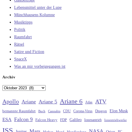
Gastbeiträge
Lebensmittel unter der Lupe
Münchhausens Kolumne
Musiktipps
Politik
Raumfahrt
Rätsel
Satire und Fiction
SpaceX
Was an mir vorbeigegangen ist
Archiv
Archiv
Ariane 6
Apollo
ATV
Ariane
Ariane 5
Atlas
Elon Musk
Dragon
bemannte Raumfahrt
CDU
Buch
Cannabis
Corona-Virus
Falcon 9
ESA
Galileo
FDP
Falcon Heavy
Ionenantrieb
Ionentriebwerke
ISS
Mars
NASA
Jupiter
Orion
Methan
Mond
PC
Mondlandung