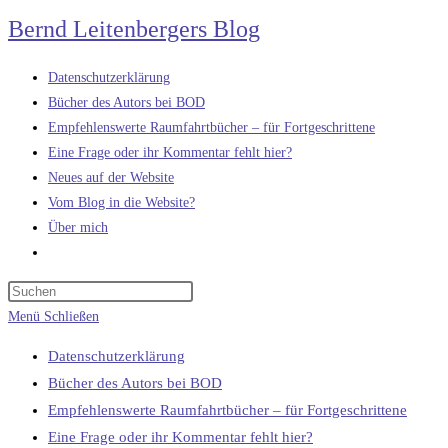
Zum
Bernd Leitenbergers Blog
Inhalt
springen
Datenschutzerklärung
Bücher des Autors bei BOD
Empfehlenswerte Raumfahrtbücher – für Fortgeschrittene
Eine Frage oder ihr Kommentar fehlt hier?
Neues auf der Website
Vom Blog in die Website?
Über mich
Website-
Suche
umschalten
Menü
Schließen
Datenschutzerklärung
Bücher des Autors bei BOD
Empfehlenswerte Raumfahrtbücher – für Fortgeschrittene
Eine Frage oder ihr Kommentar fehlt hier?