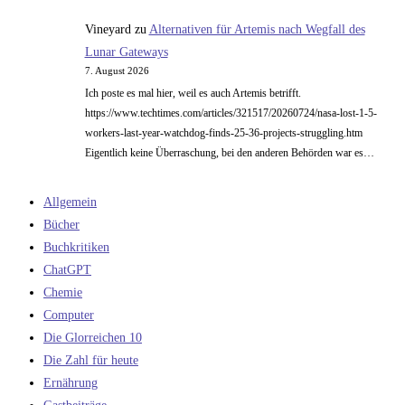
Vineyard
zu
Alternativen für Artemis nach Wegfall des
Lunar Gateways
7. August 2026
Ich poste es mal hier, weil es auch Artemis betrifft.
https://www.techtimes.com/articles/321517/20260724/nasa-lost-1-5-
workers-last-year-watchdog-finds-25-36-projects-struggling.htm
Eigentlich keine Überraschung, bei den anderen Behörden war es…
Allgemein
Bücher
Buchkritiken
ChatGPT
Chemie
Computer
Die Glorreichen 10
Die Zahl für heute
Ernährung