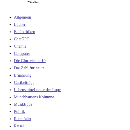
wurde…
Allgemein
Bücher
Buchkritiken
ChatGPT
Chemie
Computer
Die Glorreichen 10
Die Zahl für heute
Ernährung
Gastbeiträge
Lebensmittel unter der Lupe
Münchhausens Kolumne
Musiktipps
Politik
Raumfahrt
Rätsel