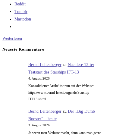
Reddit
Tumblr
Mastodon
Was
Weiterlesen
machen
Neueste Kommentare
Sie,
damit
Bernd Leitenberger
zu
Nachlese 13-ter
ihr
Teststart des Starships IFT-13
Hanf
4. August 2026
so
Konsolidierter Artikel ist nun auf der Website:
groß
https://www.bernd-leitenberger.de/Starship-
wird?
ITF13.shtml
Bernd Leitenberger
zu
Der „Big Dumb
Booster“ – heute
3. August 2026
Ja wenn man Verluste macht, dann kann man gerne