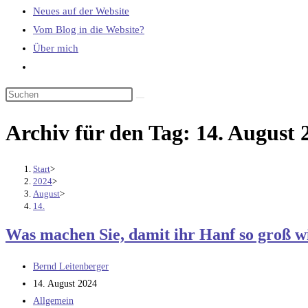
Neues auf der Website
Vom Blog in die Website?
Über mich
Website-
Suche
umschalten
Archiv für den Tag: 14. August 
Start
>
2024
>
August
>
14.
Was machen Sie, damit ihr Hanf so groß w
Beitrags-
Bernd Leitenberger
Autor:
Beitrag
14. August 2024
veröffentlicht:
Beitrags-
Allgemein