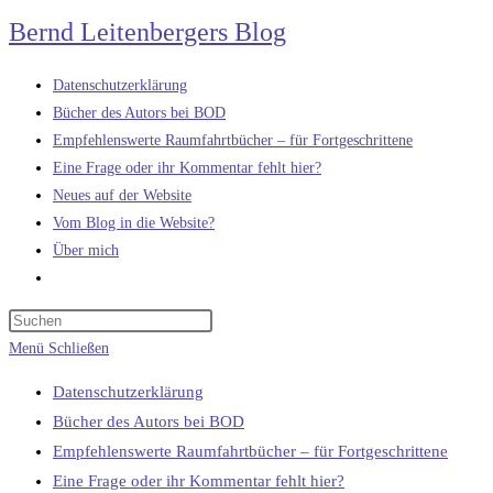
Zum
Bernd Leitenbergers Blog
Inhalt
springen
Datenschutzerklärung
Bücher des Autors bei BOD
Empfehlenswerte Raumfahrtbücher – für Fortgeschrittene
Eine Frage oder ihr Kommentar fehlt hier?
Neues auf der Website
Vom Blog in die Website?
Über mich
Website-
Suche
umschalten
Menü
Schließen
Datenschutzerklärung
Bücher des Autors bei BOD
Empfehlenswerte Raumfahrtbücher – für Fortgeschrittene
Eine Frage oder ihr Kommentar fehlt hier?