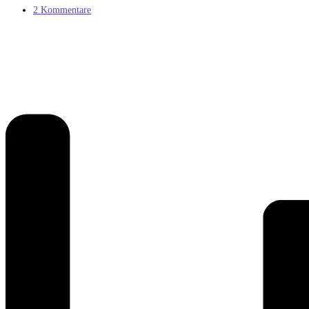
Kategorie:
Beitrags-
2 Kommentare
Kommentare: