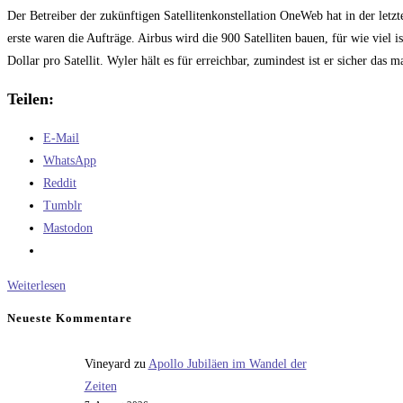
Kommentare:
Der Betreiber der zukünftigen Satellitenkonstellation OneWeb hat in der let
erste waren die Aufträge. Airbus wird die 900 Satelliten bauen, für wie viel
Dollar pro Satellit. Wyler hält es für erreichbar, zumindest ist er sicher d
Teilen:
E-Mail
WhatsApp
Reddit
Tumblr
Mastodon
Neues
Weiterlesen
von
Neueste Kommentare
OneWeb
Vineyard
zu
Apollo Jubiläen im Wandel der
Zeiten