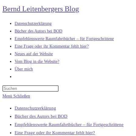
Zum
Bernd Leitenbergers Blog
Inhalt
springen
Datenschutzerklärung
Bücher des Autors bei BOD
Empfehlenswerte Raumfahrtbücher – für Fortgeschrittene
Eine Frage oder ihr Kommentar fehlt hier?
Neues auf der Website
Vom Blog in die Website?
Über mich
Website-
Suche
umschalten
Menü
Schließen
Datenschutzerklärung
Bücher des Autors bei BOD
Empfehlenswerte Raumfahrtbücher – für Fortgeschrittene
Eine Frage oder ihr Kommentar fehlt hier?