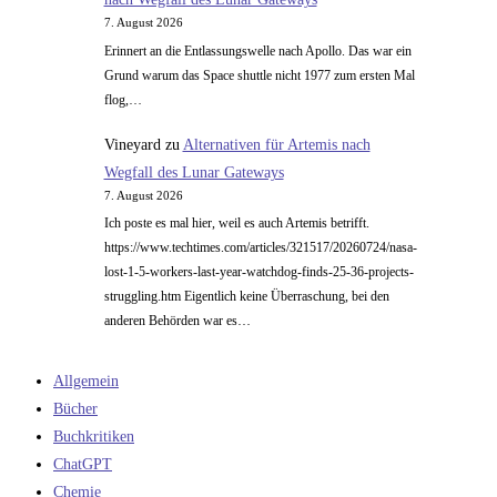
7. August 2026
Erinnert an die Entlassungswelle nach Apollo. Das war ein
Grund warum das Space shuttle nicht 1977 zum ersten Mal
flog,…
Vineyard
zu
Alternativen für Artemis nach
Wegfall des Lunar Gateways
7. August 2026
Ich poste es mal hier, weil es auch Artemis betrifft.
https://www.techtimes.com/articles/321517/20260724/nasa-
lost-1-5-workers-last-year-watchdog-finds-25-36-projects-
struggling.htm Eigentlich keine Überraschung, bei den
anderen Behörden war es…
Allgemein
Bücher
Buchkritiken
ChatGPT
Chemie