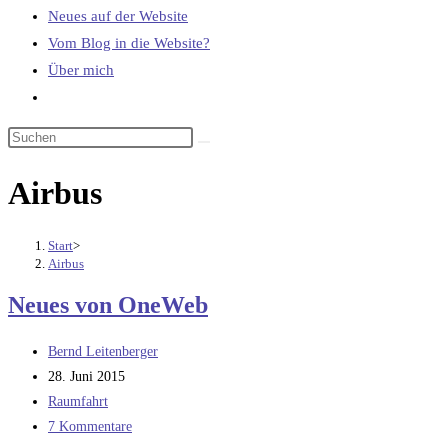
Neues auf der Website
Vom Blog in die Website?
Über mich
Website-
Suche
umschalten
Airbus
Start
>
Airbus
Neues von OneWeb
Beitrags-
Bernd Leitenberger
Autor:
Beitrag
28. Juni 2015
veröffentlicht:
Beitrags-
Raumfahrt
Kategorie:
Beitrags-
7 Kommentare