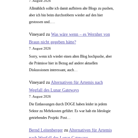
7. August 2026
Allmählich sollte ich damit aufhören alte Blogs zu pushen,
aber ich bin beim durchstöbern wieder auf den hier
gestossen und..…
Vineyard
zu
Was wäre wenn – es Wernher von
Braun nicht gegeben hätte?
7. August 2026
Sorry, wenn ich wieder einen alten Blog hochpushe, aber
die Prämisse hier in Bezug auf andere aktuellen
Diskussionen interessant, auch…
Vineyard
zu
Alternativen für Artemis nach
Wegfall des Lunar Gateways
7. August 2026
Die Entlassungen durch DOGE haben leider in jedem
Sektor zu Mehrkosten geführt. Es war halt ein Ideologie
getriebendes Projekt. Post…
Bernd Leitenberger
zu
Alternativen für Artemis
nach Wegfall des Lunar Gateways