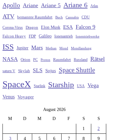
Ariane 6
Apollo
Ariane
Ariane 5
Atlas
ATV
bemannte Raumfahrt
CDU
Buch
Cannabis
Falcon 9
ESA
Elon Musk
Dragon
Corona-Virus
Galileo
FDP
Falcon Heavy
Ionenantrieb
Ionentriebwerke
ISS
Mars
Jupiter
Methan
Mond
Mondlandung
Rätsel
NASA
Raumfahrt
Orion
Russland
PC
Proton
Space Shuttle
SLS
Sojus
saturn V
Skylab
SpaceX
Starship
Vega
Starlink
USA
Venus
Voyager
August 2026
M
D
M
D
F
S
S
1
2
3
4
5
6
7
8
9