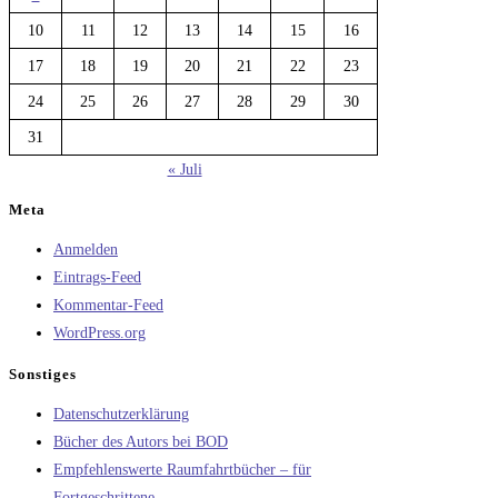
10
11
12
13
14
15
16
17
18
19
20
21
22
23
24
25
26
27
28
29
30
31
« Juli
Meta
Anmelden
Eintrags-Feed
Kommentar-Feed
WordPress.org
Sonstiges
Datenschutzerklärung
Bücher des Autors bei BOD
Empfehlenswerte Raumfahrtbücher – für
Fortgeschrittene