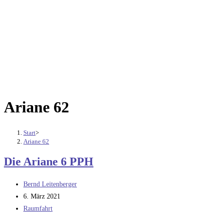
Ariane 62
Start
>
Ariane 62
Die Ariane 6 PPH
Beitrags-
Bernd Leitenberger
Autor:
Beitrag
6. März 2021
veröffentlicht:
Beitrags-
Raumfahrt