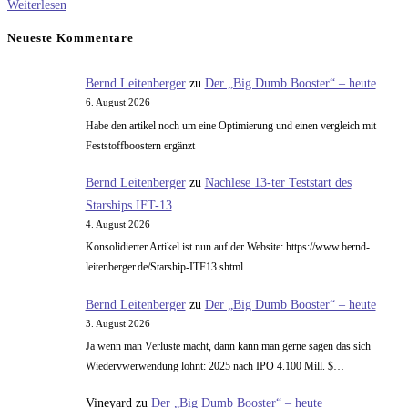
Die
Weiterlesen
Ariane
Neueste Kommentare
6
PPH
Bernd Leitenberger
zu
Der „Big Dumb Booster“ – heute
6. August 2026
Habe den artikel noch um eine Optimierung und einen vergleich mit
Feststoffboostern ergänzt
Bernd Leitenberger
zu
Nachlese 13-ter Teststart des
Starships IFT-13
4. August 2026
Konsolidierter Artikel ist nun auf der Website: https://www.bernd-
leitenberger.de/Starship-ITF13.shtml
Bernd Leitenberger
zu
Der „Big Dumb Booster“ – heute
3. August 2026
Ja wenn man Verluste macht, dann kann man gerne sagen das sich
Wiedervwerwendung lohnt: 2025 nach IPO 4.100 Mill. $…
Vineyard
zu
Der „Big Dumb Booster“ – heute