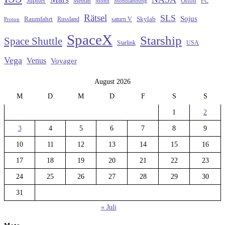
Orion
Methan
Mond
PC
Mondlandung
Rätsel
SLS
Sojus
Raumfahrt
Russland
saturn V
Skylab
Proton
SpaceX
Starship
Space Shuttle
Starlink
USA
Vega
Venus
Voyager
August 2026
M
D
M
D
F
S
S
1
2
3
4
5
6
7
8
9
10
11
12
13
14
15
16
17
18
19
20
21
22
23
24
25
26
27
28
29
30
31
« Juli