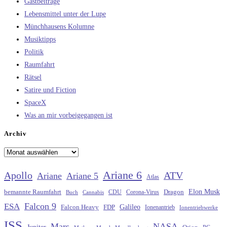
Gastbeiträge
Lebensmittel unter der Lupe
Münchhausens Kolumne
Musiktipps
Politik
Raumfahrt
Rätsel
Satire und Fiction
SpaceX
Was an mir vorbeigegangen ist
Archiv
Archiv
Ariane 6
Apollo
ATV
Ariane
Ariane 5
Atlas
Elon Musk
Dragon
bemannte Raumfahrt
CDU
Buch
Cannabis
Corona-Virus
Falcon 9
ESA
Galileo
FDP
Falcon Heavy
Ionenantrieb
Ionentriebwerke
ISS
Mars
NASA
Jupiter