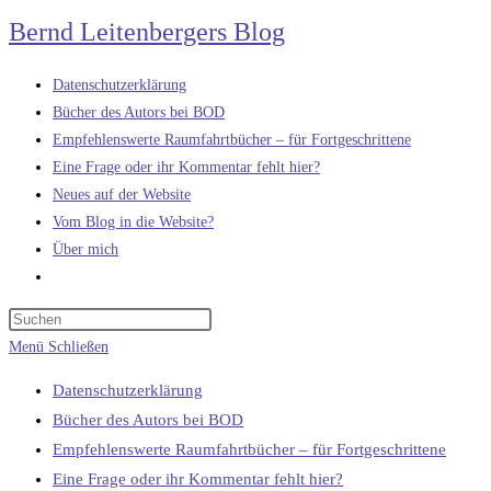
Zum
Bernd Leitenbergers Blog
Inhalt
springen
Datenschutzerklärung
Bücher des Autors bei BOD
Empfehlenswerte Raumfahrtbücher – für Fortgeschrittene
Eine Frage oder ihr Kommentar fehlt hier?
Neues auf der Website
Vom Blog in die Website?
Über mich
Website-
Suche
umschalten
Menü
Schließen
Datenschutzerklärung
Bücher des Autors bei BOD
Empfehlenswerte Raumfahrtbücher – für Fortgeschrittene
Eine Frage oder ihr Kommentar fehlt hier?