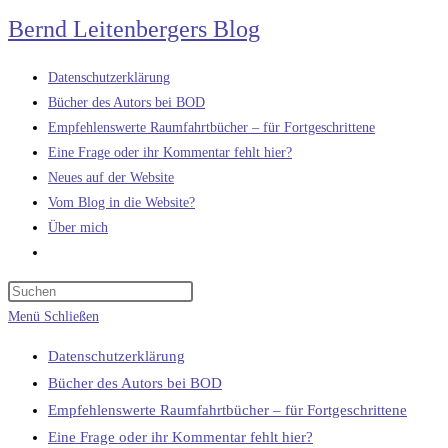
Zum
Bernd Leitenbergers Blog
Inhalt
springen
Datenschutzerklärung
Bücher des Autors bei BOD
Empfehlenswerte Raumfahrtbücher – für Fortgeschrittene
Eine Frage oder ihr Kommentar fehlt hier?
Neues auf der Website
Vom Blog in die Website?
Über mich
Website-
Suche
umschalten
Menü
Schließen
Datenschutzerklärung
Bücher des Autors bei BOD
Empfehlenswerte Raumfahrtbücher – für Fortgeschrittene
Eine Frage oder ihr Kommentar fehlt hier?