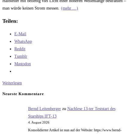
Halbleiter mit beliebig viel Licht einer höheren Wellenlänge bestrahlen –
man würde keinen Strom messen.
(mehr …)
Teilen:
E-Mail
WhatsApp
Reddit
Tumblr
Mastodon
Photochemie
Weiterlesen
Neueste Kommentare
Bernd Leitenberger
zu
Nachlese 13-ter Teststart des
Starships IFT-13
4. August 2026
Konsolidierter Artikel ist nun auf der Website: https://www.bernd-