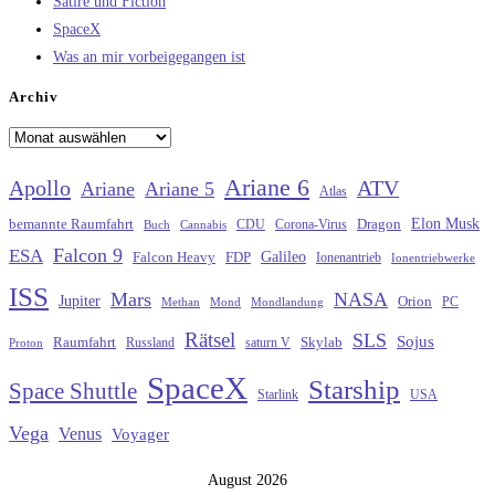
Satire und Fiction
SpaceX
Was an mir vorbeigegangen ist
Archiv
Archiv
Ariane 6
Apollo
ATV
Ariane
Ariane 5
Atlas
Elon Musk
Dragon
bemannte Raumfahrt
CDU
Buch
Cannabis
Corona-Virus
Falcon 9
ESA
Galileo
FDP
Falcon Heavy
Ionenantrieb
Ionentriebwerke
ISS
Mars
NASA
Jupiter
Orion
Methan
Mond
PC
Mondlandung
Rätsel
SLS
Sojus
Raumfahrt
Russland
saturn V
Skylab
Proton
SpaceX
Starship
Space Shuttle
Starlink
USA
Vega
Venus
Voyager
August 2026