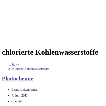
chlorierte Kohlenwasserstoffe
Start
>
chlorierte Kohlenwasserstoffe
Photochemie
Beitrags-
Bernd Leitenberger
Autor:
Beitrag
7. Juni 2011
veröffentlicht:
Beitrags-
Chemie