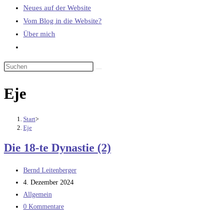
Neues auf der Website
Vom Blog in die Website?
Über mich
Website-
Suche
umschalten
Eje
Start
>
Eje
Die 18-te Dynastie (2)
Beitrags-
Bernd Leitenberger
Autor:
Beitrag
4. Dezember 2024
veröffentlicht:
Beitrags-
Allgemein
Kategorie:
Beitrags-
0 Kommentare