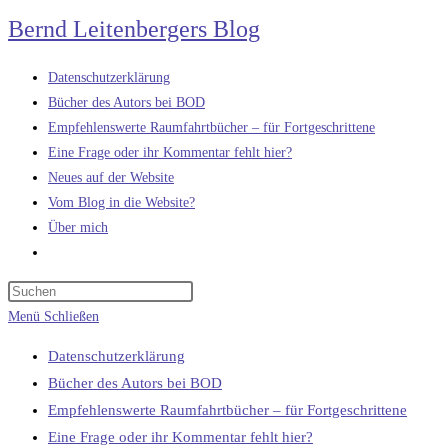
Zum
Bernd Leitenbergers Blog
Inhalt
springen
Datenschutzerklärung
Bücher des Autors bei BOD
Empfehlenswerte Raumfahrtbücher – für Fortgeschrittene
Eine Frage oder ihr Kommentar fehlt hier?
Neues auf der Website
Vom Blog in die Website?
Über mich
Website-
Suche
umschalten
Menü
Schließen
Datenschutzerklärung
Bücher des Autors bei BOD
Empfehlenswerte Raumfahrtbücher – für Fortgeschrittene
Eine Frage oder ihr Kommentar fehlt hier?