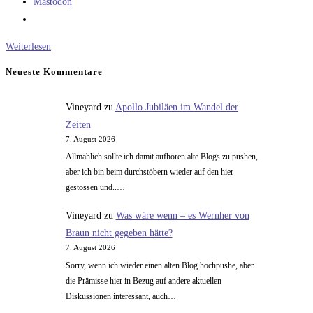
Mastodon
Die
Weiterlesen
18-
Neueste Kommentare
te
Dynastie
Vineyard
zu
Apollo Jubiläen im Wandel der
(2)
Zeiten
7. August 2026
Allmählich sollte ich damit aufhören alte Blogs zu pushen,
aber ich bin beim durchstöbern wieder auf den hier
gestossen und..…
Vineyard
zu
Was wäre wenn – es Wernher von
Braun nicht gegeben hätte?
7. August 2026
Sorry, wenn ich wieder einen alten Blog hochpushe, aber
die Prämisse hier in Bezug auf andere aktuellen
Diskussionen interessant, auch…