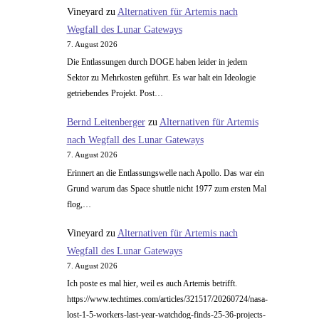
Vineyard
zu
Alternativen für Artemis nach
Wegfall des Lunar Gateways
7. August 2026
Die Entlassungen durch DOGE haben leider in jedem
Sektor zu Mehrkosten geführt. Es war halt ein Ideologie
getriebendes Projekt. Post…
Bernd Leitenberger
zu
Alternativen für Artemis
nach Wegfall des Lunar Gateways
7. August 2026
Erinnert an die Entlassungswelle nach Apollo. Das war ein
Grund warum das Space shuttle nicht 1977 zum ersten Mal
flog,…
Vineyard
zu
Alternativen für Artemis nach
Wegfall des Lunar Gateways
7. August 2026
Ich poste es mal hier, weil es auch Artemis betrifft.
https://www.techtimes.com/articles/321517/20260724/nasa-
lost-1-5-workers-last-year-watchdog-finds-25-36-projects-