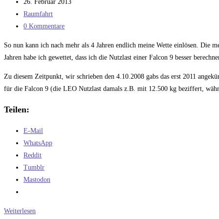
Autor:
Beitrag
26. Februar 2013
veröffentlicht:
Beitrags-
Raumfahrt
Kategorie:
Beitrags-
0 Kommentare
Kommentare:
So nun kann ich nach mehr als 4 Jahren endlich meine Wette einlösen. Die m
Jahren habe ich gewettet, dass ich die Nutzlast einer Falcon 9 besser berechne
Zu diesem Zeitpunkt, wir schrieben den 4.10.2008 gabs das erst 2011 angekü
für die Falcon 9 (die LEO Nutzlast damals z.B. mit 12.500 kg beziffert, wä
Teilen:
E-Mail
WhatsApp
Reddit
Tumblr
Mastodon
Wette
Weiterlesen