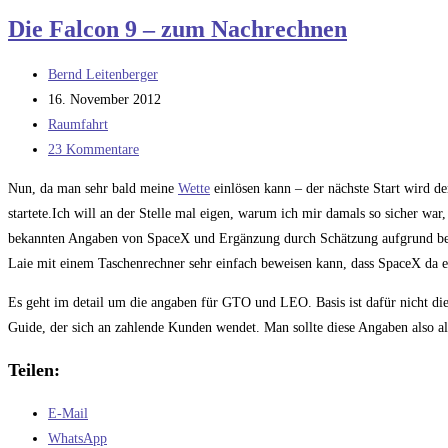
gewonnen!
Die Falcon 9 – zum Nachrechnen
Beitrags-
Bernd Leitenberger
Autor:
Beitrag
16. November 2012
veröffentlicht:
Beitrags-
Raumfahrt
Kategorie:
Beitrags-
23 Kommentare
Kommentare:
Nun, da man sehr bald meine
Wette
einlösen kann – der nächste Start wird der
startete.Ich will an der Stelle mal eigen, warum ich mir damals so sicher w
bekannten Angaben von SpaceX und Ergänzung durch Schätzung aufgrund bekan
Laie mit einem Taschenrechner sehr einfach beweisen kann, dass SpaceX da e
Es geht im detail um die angaben für GTO und LEO. Basis ist dafür nicht di
Guide, der sich an zahlende Kunden wendet. Man sollte diese Angaben also a
Teilen:
E-Mail
WhatsApp