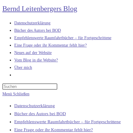
Zum
Bernd Leitenbergers Blog
Inhalt
springen
Datenschutzerklärung
Bücher des Autors bei BOD
Empfehlenswerte Raumfahrtbücher – für Fortgeschrittene
Eine Frage oder ihr Kommentar fehlt hier?
Neues auf der Website
Vom Blog in die Website?
Über mich
Website-
Suche
umschalten
Menü
Schließen
Datenschutzerklärung
Bücher des Autors bei BOD
Empfehlenswerte Raumfahrtbücher – für Fortgeschrittene
Eine Frage oder ihr Kommentar fehlt hier?