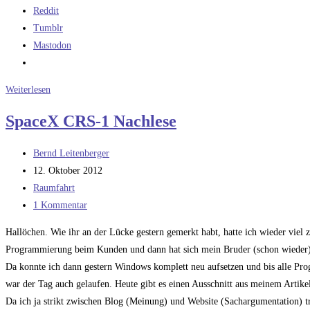
Reddit
Tumblr
Mastodon
Die
Weiterlesen
Falcon
SpaceX CRS-1 Nachlese
9
–
Beitrags-
Bernd Leitenberger
zum
Autor:
Beitrag
12. Oktober 2012
Nachrechnen
veröffentlicht:
Beitrags-
Raumfahrt
Kategorie:
Beitrags-
1 Kommentar
Kommentare:
Hallöchen. Wie ihr an der Lücke gestern gemerkt habt, hatte ich wieder vie
Programmierung beim Kunden und dann hat sich mein Bruder (schon wieder) 
Da konnte ich dann gestern Windows komplett neu aufsetzen und bis alle Progra
war der Tag auch gelaufen. Heute gibt es einen Ausschnitt aus meinem Artikel 
Da ich ja strikt zwischen Blog (Meinung) und Website (Sachargumentation) tr