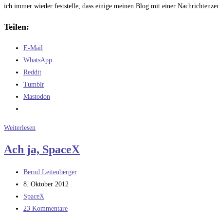
ich immer wieder feststelle, dass einige meinen Blog mit einer Nachrichtenze
Teilen:
E-Mail
WhatsApp
Reddit
Tumblr
Mastodon
SpaceX
Weiterlesen
CRS-
Ach ja, SpaceX
1
Nachlese
Beitrags-
Bernd Leitenberger
Autor:
Beitrag
8. Oktober 2012
veröffentlicht:
Beitrags-
SpaceX
Kategorie:
Beitrags-
23 Kommentare