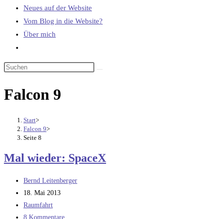
Neues auf der Website
Vom Blog in die Website?
Über mich
Website-
Suche
umschalten
Falcon 9
Start
>
Falcon 9
>
Seite 8
Mal wieder: SpaceX
Beitrags-
Bernd Leitenberger
Autor:
Beitrag
18. Mai 2013
veröffentlicht:
Beitrags-
Raumfahrt
Kategorie:
Beitrags-
8 Kommentare