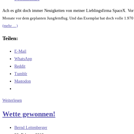
Kommentare:
Ach es gibt doch immer Neuigkeiten von meiner Lieblingsfirma SpaceX. Vor
Monate vor dem geplanten Jungfernflug. Und das Exemplar hat doch volle 1.970 s
(mehr …)
Teilen:
E-Mail
WhatsApp
Reddit
Tumblr
Mastodon
Mal
Weiterlesen
wieder:
Wette gewonnen!
SpaceX
Beitrags-
Bernd Leitenberger