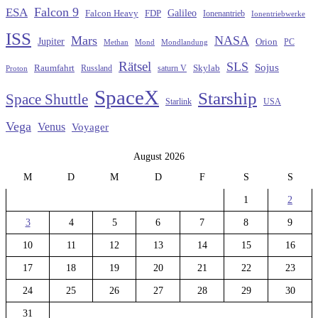
Falcon 9
ESA
Galileo
FDP
Falcon Heavy
Ionenantrieb
Ionentriebwerke
ISS
Mars
NASA
Jupiter
Orion
Methan
Mond
PC
Mondlandung
Rätsel
SLS
Sojus
Raumfahrt
Russland
saturn V
Skylab
Proton
SpaceX
Starship
Space Shuttle
Starlink
USA
Vega
Venus
Voyager
August 2026
M
D
M
D
F
S
S
1
2
3
4
5
6
7
8
9
10
11
12
13
14
15
16
17
18
19
20
21
22
23
24
25
26
27
28
29
30
31