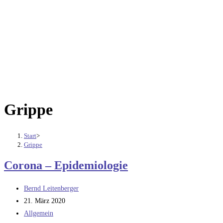
Grippe
Start
>
Grippe
Corona – Epidemiologie
Beitrags-
Bernd Leitenberger
Autor:
Beitrag
21. März 2020
veröffentlicht:
Beitrags-
Allgemein