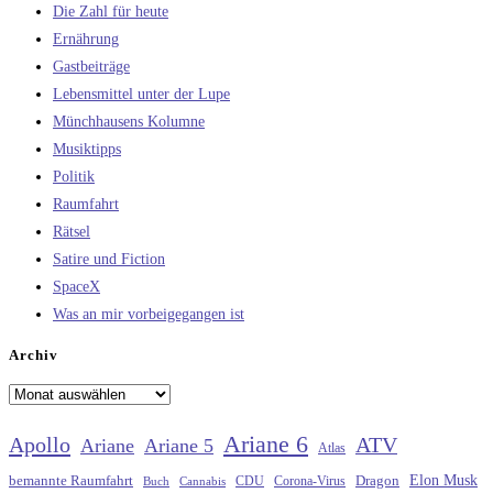
Die Zahl für heute
Ernährung
Gastbeiträge
Lebensmittel unter der Lupe
Münchhausens Kolumne
Musiktipps
Politik
Raumfahrt
Rätsel
Satire und Fiction
SpaceX
Was an mir vorbeigegangen ist
Archiv
Archiv
Ariane 6
Apollo
ATV
Ariane
Ariane 5
Atlas
Elon Musk
Dragon
bemannte Raumfahrt
CDU
Buch
Cannabis
Corona-Virus