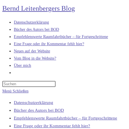
Zum
Bernd Leitenbergers Blog
Inhalt
springen
Datenschutzerklärung
Bücher des Autors bei BOD
Empfehlenswerte Raumfahrtbücher – für Fortgeschrittene
Eine Frage oder ihr Kommentar fehlt hier?
Neues auf der Website
Vom Blog in die Website?
Über mich
Website-
Suche
umschalten
Menü
Schließen
Datenschutzerklärung
Bücher des Autors bei BOD
Empfehlenswerte Raumfahrtbücher – für Fortgeschrittene
Eine Frage oder ihr Kommentar fehlt hier?