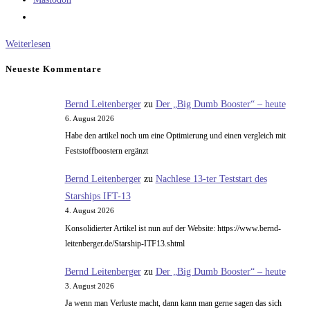
Patient
Weiterlesen
Nummer
Neueste Kommentare
Null
und
Bernd Leitenberger
zu
Der „Big Dumb Booster“ – heute
CORONA-
6. August 2026
Hysterie
Habe den artikel noch um eine Optimierung und einen vergleich mit
Feststoffboostern ergänzt
Bernd Leitenberger
zu
Nachlese 13-ter Teststart des
Starships IFT-13
4. August 2026
Konsolidierter Artikel ist nun auf der Website: https://www.bernd-
leitenberger.de/Starship-ITF13.shtml
Bernd Leitenberger
zu
Der „Big Dumb Booster“ – heute
3. August 2026
Ja wenn man Verluste macht, dann kann man gerne sagen das sich