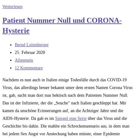
Corona
Weiterlesen
–
Patient Nummer Null und CORONA-
Epidemiologie
Hysterie
Beitrags-
Bernd Leitenberger
Autor:
Beitrag
25. Februar 2020
veröffentlicht:
Beitrags-
Allgemein
Kategorie:
Beitrags-
12 Kommentare
Kommentare:
Nachdem es nun auch in Italien einige Todesfälle durch das COVID-19
Virus, das allerdings besser bekannt unter dem ersten Namen Corona Virus
ist, gab, sucht man dort nun hektisch nach dem Patienten Nummer Null.
Das ist der Infizierte, der die „Seuche“ nach Italien geschleppt hat. Mir
kamen da unschöne Erinnerungen auf, an die Achtziger Jahre und die
AIDS-Hysterie. Da gab es im
Spiegel eine Serie
über das Virus und die
Geschichte bis dahin. Die mahlte ein Schreckenszenario aus, in dem man
bei jedem Sex Angst vor Ansteckung haben müsste, einer Epidemie