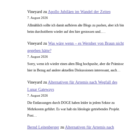
gefährlichste
Zusatzstoff
Vineyard
zu
Apollo Jubiläen im Wandel der Zeiten
7. August 2026
Allmählich sollte ich damit aufhören alte Blogs zu pushen, aber ich bin
beim durchstöbern wieder auf den hier gestossen und..…
Vineyard
zu
Was wäre wenn – es Wernher von Braun nicht
gegeben hätte?
7. August 2026
Sorry, wenn ich wieder einen alten Blog hochpushe, aber die Prämisse
hier in Bezug auf andere aktuellen Diskussionen interessant, auch…
Vineyard
zu
Alternativen für Artemis nach Wegfall des
Lunar Gateways
7. August 2026
Die Entlassungen durch DOGE haben leider in jedem Sektor zu
Mehrkosten geführt. Es war halt ein Ideologie getriebendes Projekt.
Post…
Bernd Leitenberger
zu
Alternativen für Artemis nach