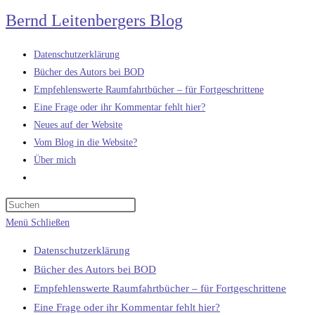
Zum
Bernd Leitenbergers Blog
Inhalt
springen
Datenschutzerklärung
Bücher des Autors bei BOD
Empfehlenswerte Raumfahrtbücher – für Fortgeschrittene
Eine Frage oder ihr Kommentar fehlt hier?
Neues auf der Website
Vom Blog in die Website?
Über mich
Website-
Suche
umschalten
Menü
Schließen
Datenschutzerklärung
Bücher des Autors bei BOD
Empfehlenswerte Raumfahrtbücher – für Fortgeschrittene
Eine Frage oder ihr Kommentar fehlt hier?