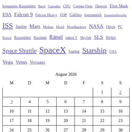
Elon Musk
Dragon
bemannte Raumfahrt
CDU
Buch
Cannabis
Corona-Virus
Falcon 9
ESA
Galileo
FDP
Falcon Heavy
Ionenantrieb
Ionentriebwerke
ISS
Mars
NASA
Jupiter
Orion
Methan
Mond
PC
Mondlandung
Rätsel
SLS
Sojus
Raumfahrt
Russland
saturn V
Skylab
Proton
SpaceX
Starship
Space Shuttle
Starlink
USA
Vega
Venus
Voyager
August 2026
M
D
M
D
F
S
S
1
2
3
4
5
6
7
8
9
10
11
12
13
14
15
16
17
18
19
20
21
22
23
24
25
26
27
28
29
30