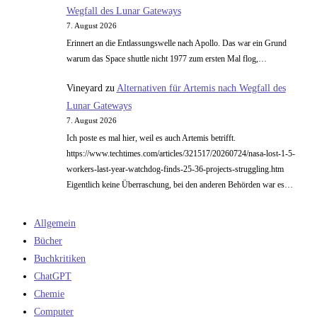
Wegfall des Lunar Gateways
7. August 2026
Erinnert an die Entlassungswelle nach Apollo. Das war ein Grund
warum das Space shuttle nicht 1977 zum ersten Mal flog,…
Vineyard
zu
Alternativen für Artemis nach Wegfall des
Lunar Gateways
7. August 2026
Ich poste es mal hier, weil es auch Artemis betrifft.
https://www.techtimes.com/articles/321517/20260724/nasa-lost-1-5-
workers-last-year-watchdog-finds-25-36-projects-struggling.htm
Eigentlich keine Überraschung, bei den anderen Behörden war es…
Allgemein
Bücher
Buchkritiken
ChatGPT
Chemie
Computer