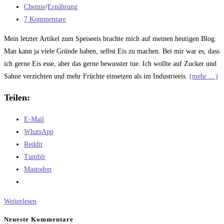
veröffentlicht:
Beitrags-
Chemie
/
Ernährung
Kategorie:
Beitrags-
7 Kommentare
Kommentare:
Mein letzter Artikel zum Speiseeis brachte mich auf meinen heutigen Blog.
Man kann ja viele Gründe haben, selbst Eis zu machen. Bei mir war es, dass
ich gerne Eis esse, aber das gerne bewusster tue. Ich wollte auf Zucker und
Sahne verzichten und mehr Früchte einsetzen als im Industrieeis.
(mehr …)
Teilen:
E-Mail
WhatsApp
Reddit
Tumblr
Mastodon
Guarkernmehl:
Weiterlesen
Der
Neueste Kommentare