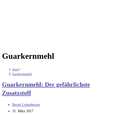
Guarkernmehl
Start
>
Guarkernmehl
Guarkernmehl: Der gefährlichste
Zusatzstoff
Beitrags-
Bernd Leitenberger
Autor:
Beitrag
31. März 2017