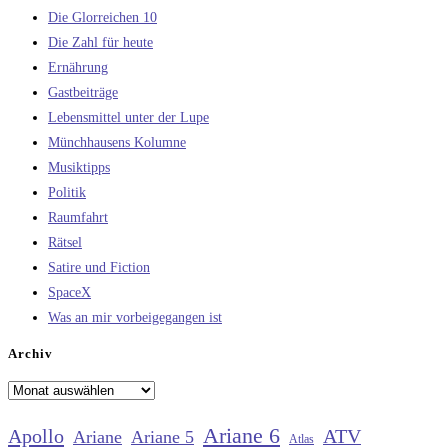
Die Glorreichen 10
Die Zahl für heute
Ernährung
Gastbeiträge
Lebensmittel unter der Lupe
Münchhausens Kolumne
Musiktipps
Politik
Raumfahrt
Rätsel
Satire und Fiction
SpaceX
Was an mir vorbeigegangen ist
Archiv
Archiv
Ariane 6
Apollo
ATV
Ariane
Ariane 5
Atlas