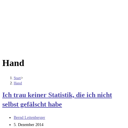
Hand
Start
>
Hand
Ich trau keiner Statistik, die ich nicht
selbst gefälscht habe
Beitrags-
Bernd Leitenberger
Autor:
Beitrag
5. Dezember 2014