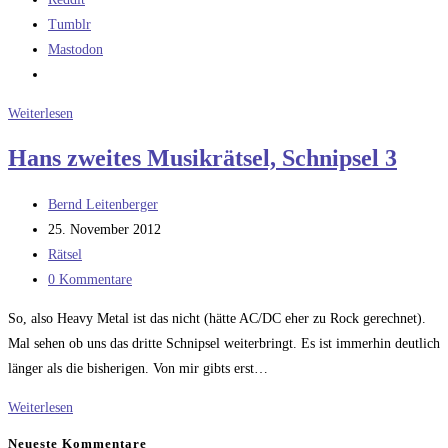
Tumblr
Mastodon
Ich
Weiterlesen
trau
Hans zweites Musikrätsel, Schnipsel 3
keiner
Statistik,
Beitrags-
Bernd Leitenberger
die
Autor:
Beitrag
25. November 2012
ich
veröffentlicht:
Beitrags-
Rätsel
nicht
Kategorie:
Beitrags-
0 Kommentare
selbst
Kommentare:
gefälscht
So, also Heavy Metal ist das nicht (hätte AC/DC eher zu Rock gerechnet).
habe
Mal sehen ob uns das dritte Schnipsel weiterbringt. Es ist immerhin deutlich
länger als die bisherigen. Von mir gibts erst…
Hans
Weiterlesen
zweites
Neueste Kommentare