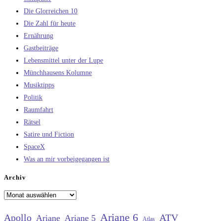
Die Glorreichen 10
Die Zahl für heute
Ernährung
Gastbeiträge
Lebensmittel unter der Lupe
Münchhausens Kolumne
Musiktipps
Politik
Raumfahrt
Rätsel
Satire und Fiction
SpaceX
Was an mir vorbeigegangen ist
Archiv
Archiv
Ariane 6
Apollo
ATV
Ariane
Ariane 5
Atlas