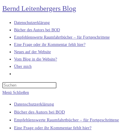
Zum
Bernd Leitenbergers Blog
Inhalt
springen
Datenschutzerklärung
Bücher des Autors bei BOD
Empfehlenswerte Raumfahrtbücher – für Fortgeschrittene
Eine Frage oder ihr Kommentar fehlt hier?
Neues auf der Website
Vom Blog in die Website?
Über mich
Website-
Suche
umschalten
Menü
Schließen
Datenschutzerklärung
Bücher des Autors bei BOD
Empfehlenswerte Raumfahrtbücher – für Fortgeschrittene
Eine Frage oder ihr Kommentar fehlt hier?