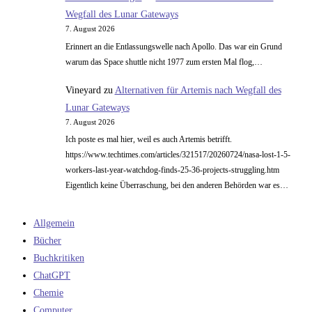
Wegfall des Lunar Gateways
7. August 2026
Erinnert an die Entlassungswelle nach Apollo. Das war ein Grund
warum das Space shuttle nicht 1977 zum ersten Mal flog,…
Vineyard
zu
Alternativen für Artemis nach Wegfall des
Lunar Gateways
7. August 2026
Ich poste es mal hier, weil es auch Artemis betrifft.
https://www.techtimes.com/articles/321517/20260724/nasa-lost-1-5-
workers-last-year-watchdog-finds-25-36-projects-struggling.htm
Eigentlich keine Überraschung, bei den anderen Behörden war es…
Allgemein
Bücher
Buchkritiken
ChatGPT
Chemie
Computer