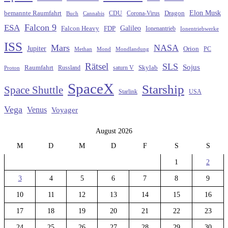
Elon Musk
Dragon
bemannte Raumfahrt
CDU
Buch
Cannabis
Corona-Virus
Falcon 9
ESA
Galileo
FDP
Falcon Heavy
Ionenantrieb
Ionentriebwerke
ISS
Mars
NASA
Jupiter
Orion
Methan
Mond
PC
Mondlandung
Rätsel
SLS
Sojus
Raumfahrt
Russland
saturn V
Skylab
Proton
SpaceX
Starship
Space Shuttle
Starlink
USA
Vega
Venus
Voyager
August 2026
M
D
M
D
F
S
S
1
2
3
4
5
6
7
8
9
10
11
12
13
14
15
16
17
18
19
20
21
22
23
24
25
26
27
28
29
30