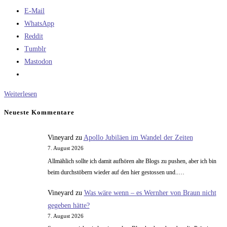
E-Mail
WhatsApp
Reddit
Tumblr
Mastodon
Meine
Weiterlesen
Erfahrungen
Neueste Kommentare
mit
Mediatheken
Vineyard
zu
Apollo Jubiläen im Wandel der Zeiten
7. August 2026
Allmählich sollte ich damit aufhören alte Blogs zu pushen, aber ich bin
beim durchstöbern wieder auf den hier gestossen und..…
Vineyard
zu
Was wäre wenn – es Wernher von Braun nicht
gegeben hätte?
7. August 2026