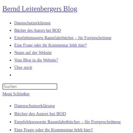
Zum
Bernd Leitenbergers Blog
Inhalt
springen
Datenschutzerklärung
Bücher des Autors bei BOD
Empfehlenswerte Raumfahrtbücher – für Fortgeschrittene
Eine Frage oder ihr Kommentar fehlt hier?
Neues auf der Website
Vom Blog in die Website?
Über mich
Website-
Suche
umschalten
Menü
Schließen
Datenschutzerklärung
Bücher des Autors bei BOD
Empfehlenswerte Raumfahrtbücher – für Fortgeschrittene
Eine Frage oder ihr Kommentar fehlt hier?