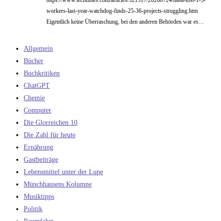
https://www.techtimes.com/articles/321517/20260724/nasa-lost-1-5-
workers-last-year-watchdog-finds-25-36-projects-struggling.htm
Eigentlich keine Überraschung, bei den anderen Behörden war es…
Allgemein
Bücher
Buchkritiken
ChatGPT
Chemie
Computer
Die Glorreichen 10
Die Zahl für heute
Ernährung
Gastbeiträge
Lebensmittel unter der Lupe
Münchhausens Kolumne
Musiktipps
Politik