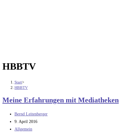
HBBTV
Start
>
HBBTV
Meine Erfahrungen mit Mediatheken
Beitrags-
Bernd Leitenberger
Autor:
Beitrag
9. April 2016
veröffentlicht:
Beitrags-
Allgemein