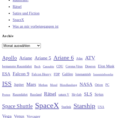
Raumfahrt
Rätsel
Satire und Fiction
SpaceX
Was an mir vorbeigegangen ist
Archiv
Archiv
Ariane 6
Apollo
ATV
Ariane
Ariane 5
Atlas
Elon Musk
Dragon
bemannte Raumfahrt
CDU
Buch
Cannabis
Corona-Virus
Falcon 9
ESA
Galileo
FDP
Falcon Heavy
Ionenantrieb
Ionentriebwerke
ISS
Mars
NASA
Jupiter
Orion
Methan
Mond
PC
Mondlandung
Rätsel
SLS
Sojus
Raumfahrt
Russland
saturn V
Skylab
Proton
SpaceX
Starship
Space Shuttle
Starlink
USA
Vega
Venus
Voyager