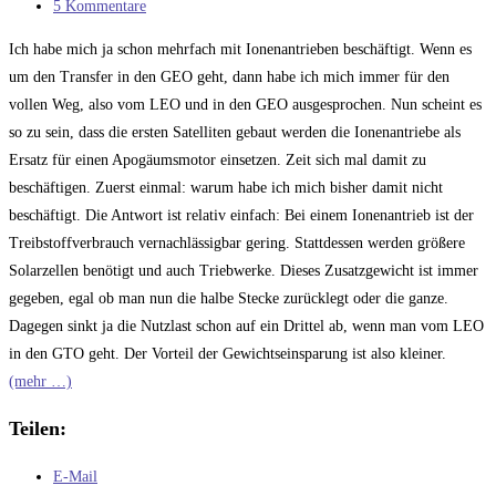
Kategorie:
Beitrags-
5 Kommentare
Kommentare:
Ich habe mich ja schon mehrfach mit Ionenantrieben beschäftigt. Wenn es
um den Transfer in den GEO geht, dann habe ich mich immer für den
vollen Weg, also vom LEO und in den GEO ausgesprochen. Nun scheint es
so zu sein, dass die ersten Satelliten gebaut werden die Ionenantriebe als
Ersatz für einen Apogäumsmotor einsetzen. Zeit sich mal damit zu
beschäftigen. Zuerst einmal: warum habe ich mich bisher damit nicht
beschäftigt. Die Antwort ist relativ einfach: Bei einem Ionenantrieb ist der
Treibstoffverbrauch vernachlässigbar gering. Stattdessen werden größere
Solarzellen benötigt und auch Triebwerke. Dieses Zusatzgewicht ist immer
gegeben, egal ob man nun die halbe Stecke zurücklegt oder die ganze.
Dagegen sinkt ja die Nutzlast schon auf ein Drittel ab, wenn man vom LEO
in den GTO geht. Der Vorteil der Gewichtseinsparung ist also kleiner.
(mehr …)
Teilen:
E-Mail