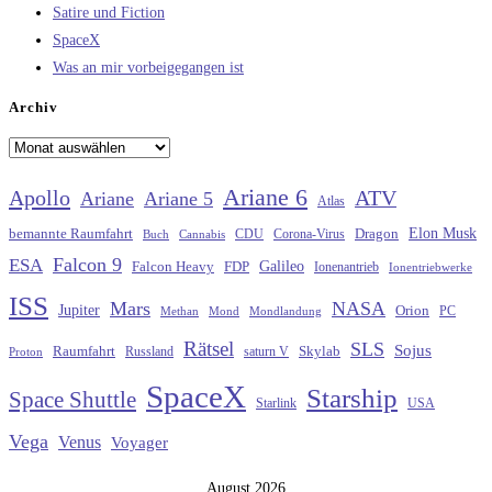
Satire und Fiction
SpaceX
Was an mir vorbeigegangen ist
Archiv
Archiv
Ariane 6
Apollo
ATV
Ariane
Ariane 5
Atlas
Elon Musk
Dragon
bemannte Raumfahrt
CDU
Buch
Cannabis
Corona-Virus
Falcon 9
ESA
Galileo
FDP
Falcon Heavy
Ionenantrieb
Ionentriebwerke
ISS
Mars
NASA
Jupiter
Orion
Methan
Mond
PC
Mondlandung
Rätsel
SLS
Sojus
Raumfahrt
Russland
saturn V
Skylab
Proton
SpaceX
Starship
Space Shuttle
Starlink
USA
Vega
Venus
Voyager
August 2026