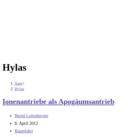
Hylas
Start
>
Hylas
Ionenantriebe als Apogäumsantrieb
Beitrags-
Bernd Leitenberger
Autor:
Beitrag
8. April 2012
veröffentlicht:
Beitrags-
Raumfahrt