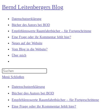
Zum
Bernd Leitenbergers Blog
Inhalt
springen
Datenschutzerklärung
Bücher des Autors bei BOD
Empfehlenswerte Raumfahrtbücher – für Fortgeschrittene
Eine Frage oder ihr Kommentar fehlt hier?
Neues auf der Website
Vom Blog in die Website?
Über mich
Website-
Suche
umschalten
Menü
Schließen
Datenschutzerklärung
Bücher des Autors bei BOD
Empfehlenswerte Raumfahrtbücher – für Fortgeschrittene
Eine Frage oder ihr Kommentar fehlt hier?