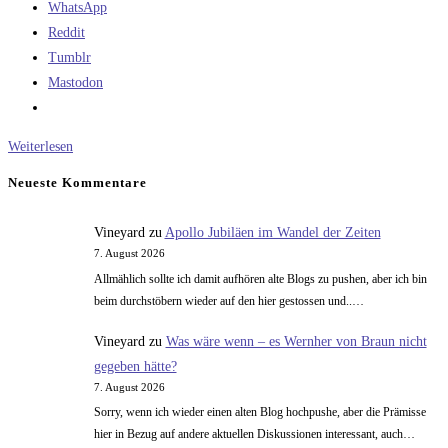
WhatsApp
Reddit
Tumblr
Mastodon
Ionenantriebe
Weiterlesen
als
Neueste Kommentare
Apogäumsantrieb
Vineyard
zu
Apollo Jubiläen im Wandel der Zeiten
7. August 2026
Allmählich sollte ich damit aufhören alte Blogs zu pushen, aber ich bin
beim durchstöbern wieder auf den hier gestossen und..…
Vineyard
zu
Was wäre wenn – es Wernher von Braun nicht
gegeben hätte?
7. August 2026
Sorry, wenn ich wieder einen alten Blog hochpushe, aber die Prämisse
hier in Bezug auf andere aktuellen Diskussionen interessant, auch…