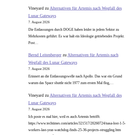
Vineyard
zu
Alternativen für Artemis nach Wegfall des
Lunar Gateways
7. August 2026
Die Entlassungen durch DOGE haben leider in jedem Sektor zu
Mehrkosten geführt. Es war halt ein Ideologie getriebendes Projekt.
Post…
Bernd Leitenberger
zu
Alternativen für Artemis nach
Wegfall des Lunar Gateways
7. August 2026
Erinnert an die Entlassungswelle nach Apollo. Das war ein Grund
warum das Space shuttle nicht 1977 zum ersten Mal flog,…
Vineyard
zu
Alternativen für Artemis nach Wegfall des
Lunar Gateways
7. August 2026
Ich poste es mal hier, weil es auch Artemis betrifft.
https://www.techtimes.com/articles/321517/20260724/nasa-lost-1-5-
workers-last-year-watchdog-finds-25-36-projects-struggling.htm