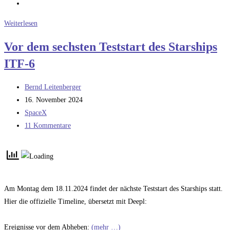
Nachlese
Weiterlesen
sechster
Vor dem sechsten Teststart des Starships
Teststart
ITF-6
des
Starships
Beitrags-
ITF-
Bernd Leitenberger
Autor:
Beitrag
6
16. November 2024
veröffentlicht:
Beitrags-
SpaceX
Kategorie:
Beitrags-
11 Kommentare
Kommentare:
Am Montag dem 18.11.2024 findet der nächste Teststart des Starships statt.
Hier die offizielle Timeline, übersetzt mit Deepl:
Ereignisse vor dem Abheben:
(mehr …)