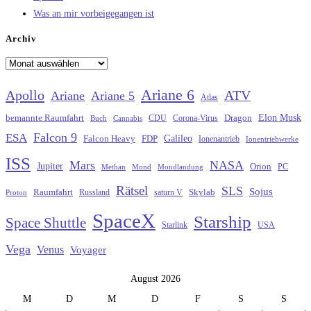
Was an mir vorbeigegangen ist
Archiv
Archiv
Ariane 6
Apollo
ATV
Ariane
Ariane 5
Atlas
Elon Musk
Dragon
bemannte Raumfahrt
CDU
Buch
Cannabis
Corona-Virus
Falcon 9
ESA
Galileo
FDP
Falcon Heavy
Ionenantrieb
Ionentriebwerke
ISS
Mars
NASA
Jupiter
Orion
Methan
Mond
PC
Mondlandung
Rätsel
SLS
Sojus
Raumfahrt
Russland
saturn V
Skylab
Proton
SpaceX
Starship
Space Shuttle
Starlink
USA
Vega
Venus
Voyager
August 2026
M
D
M
D
F
S
S