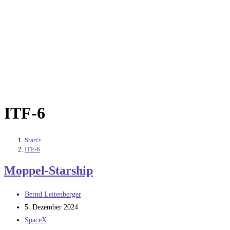
ITF-6
Start
>
ITF-6
Moppel-Starship
Beitrags-
Bernd Leitenberger
Autor:
Beitrag
5. Dezember 2024
veröffentlicht:
Beitrags-
SpaceX