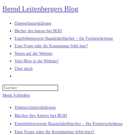
Zum
Bernd Leitenbergers Blog
Inhalt
springen
Datenschutzerklärung
Bücher des Autors bei BOD
Empfehlenswerte Raumfahrtbücher – für Fortgeschrittene
Eine Frage oder ihr Kommentar fehlt hier?
Neues auf der Website
Vom Blog in die Website?
Über mich
Website-
Suche
umschalten
Menü
Schließen
Datenschutzerklärung
Bücher des Autors bei BOD
Empfehlenswerte Raumfahrtbücher – für Fortgeschrittene
Eine Frage oder ihr Kommentar fehlt hier?