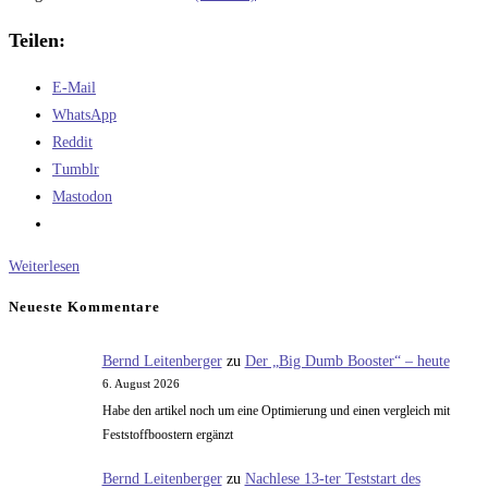
Teilen:
E-Mail
WhatsApp
Reddit
Tumblr
Mastodon
Vor
Weiterlesen
dem
Neueste Kommentare
sechsten
Teststart
Bernd Leitenberger
zu
Der „Big Dumb Booster“ – heute
des
6. August 2026
Starships
Habe den artikel noch um eine Optimierung und einen vergleich mit
ITF-
Feststoffboostern ergänzt
6
Bernd Leitenberger
zu
Nachlese 13-ter Teststart des