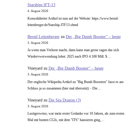
Starships IFT-13
4. August 2026
Konsolidierter Artikel ist nun auf der Website: https://www.bernd-
leitenberger.de/Starship-ITF13.shtml
Bernd Leitenberger
zu
Der „Big Dumb Booster“ – heute
3. August 2026
Ja wenn man Verluste macht, dann kann man gerne sagen das sich
Wiedervwerwendung lohnt: 2025 nach IPO 4.100 Mill. $…
Vineyard
zu
Der „Big Dumb Booster“ – heute
3. August 2026
Der englische Wikipedia Artikel zu "Big Bumb Boostern" fasst es am
Schluss ja so zusammen (hier mal übersetzt): - Die…
Vineyard
zu
Die Sea Dragon (3)
3. August 2026
Lustigerweise, war mein erster Gedanke vor 10 Jahren, als zum ersten
Mal mit bunten CGIs, mit dem "ITS" hausieren ging,…