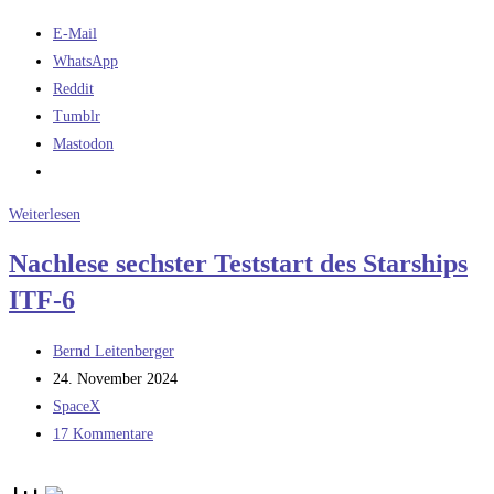
E-Mail
WhatsApp
Reddit
Tumblr
Mastodon
Moppel-
Weiterlesen
Starship
Nachlese sechster Teststart des Starships
ITF-6
Beitrags-
Bernd Leitenberger
Autor:
Beitrag
24. November 2024
veröffentlicht:
Beitrags-
SpaceX
Kategorie:
Beitrags-
17 Kommentare
Kommentare: