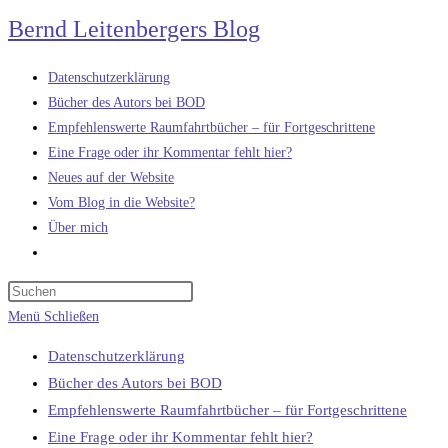
Zum
Bernd Leitenbergers Blog
Inhalt
springen
Datenschutzerklärung
Bücher des Autors bei BOD
Empfehlenswerte Raumfahrtbücher – für Fortgeschrittene
Eine Frage oder ihr Kommentar fehlt hier?
Neues auf der Website
Vom Blog in die Website?
Über mich
Website-
Suche
umschalten
Menü
Schließen
Datenschutzerklärung
Bücher des Autors bei BOD
Empfehlenswerte Raumfahrtbücher – für Fortgeschrittene
Eine Frage oder ihr Kommentar fehlt hier?