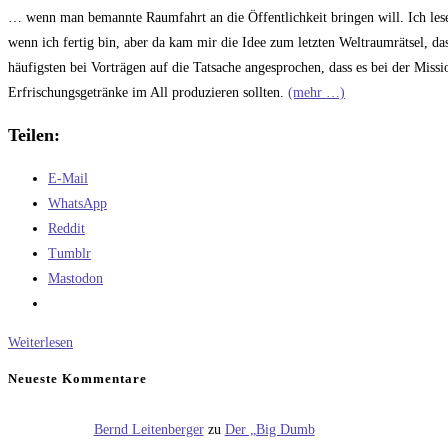
Kommentare:
… wenn man bemannte Raumfahrt an die Öffentlichkeit bringen will. Ich lese
wenn ich fertig bin, aber da kam mir die Idee zum letzten Weltraumrätsel, das
häufigsten bei Vorträgen auf die Tatsache angesprochen, dass es bei der Mis
Erfrischungsgetränke im All produzieren sollten.
(mehr …)
Teilen:
E-Mail
WhatsApp
Reddit
Tumblr
Mastodon
So
Weiterlesen
macht
Neueste Kommentare
man
es
Bernd Leitenberger
zu
Der „Big Dumb
richtig