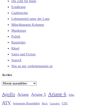
Die Zahl für heute
Ernährung
Gastbeiträge
Lebensmittel unter der Lupe
Münchhausens Kolumne
Musiktipps
Politik
Raumfahrt
Rätsel
Satire und Fiction
SpaceX
Was an mir vorbeigegangen ist
Archiv
Archiv
Ariane 6
Apollo
Ariane
Ariane 5
Atlas
ATV
bemannte Raumfahrt
CDU
Buch
Cannabis