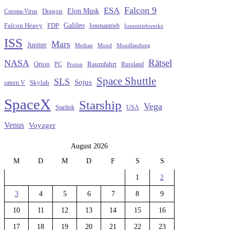
Falcon 9
ESA
Elon Musk
Dragon
Corona-Virus
Galileo
FDP
Falcon Heavy
Ionenantrieb
Ionentriebwerke
ISS
Mars
Jupiter
Methan
Mond
Mondlandung
Rätsel
NASA
Raumfahrt
Orion
Russland
PC
Proton
Space Shuttle
SLS
Sojus
saturn V
Skylab
SpaceX
Starship
Vega
Starlink
USA
Venus
Voyager
August 2026
M
D
M
D
F
S
S
1
2
3
4
5
6
7
8
9
10
11
12
13
14
15
16
17
18
19
20
21
22
23