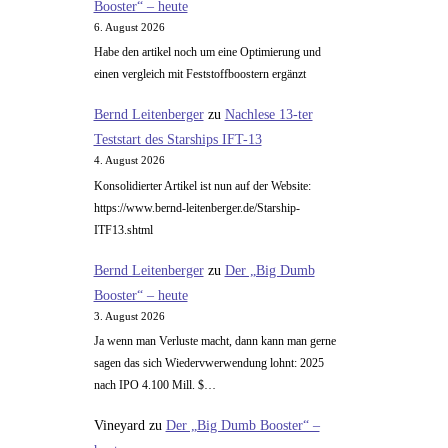
Booster“ – heute
…
6. August 2026
Habe den artikel noch um eine Optimierung und
einen vergleich mit Feststoffboostern ergänzt
Bernd Leitenberger
zu
Nachlese 13-ter
Teststart des Starships IFT-13
4. August 2026
Konsolidierter Artikel ist nun auf der Website:
https://www.bernd-leitenberger.de/Starship-
ITF13.shtml
Bernd Leitenberger
zu
Der „Big Dumb
Booster“ – heute
3. August 2026
Ja wenn man Verluste macht, dann kann man gerne
sagen das sich Wiedervwerwendung lohnt: 2025
nach IPO 4.100 Mill. $…
Vineyard
zu
Der „Big Dumb Booster“ –