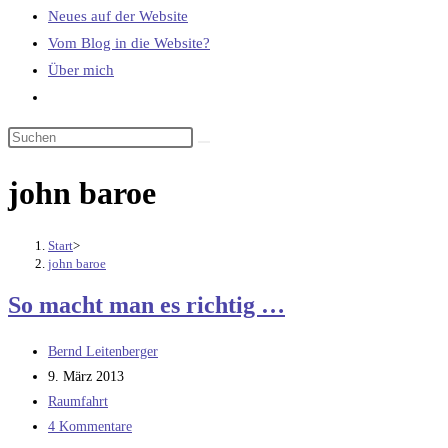
Neues auf der Website
Vom Blog in die Website?
Über mich
Website-
Suche
umschalten
john baroe
Start
>
john baroe
So macht man es richtig …
Beitrags-
Bernd Leitenberger
Autor:
Beitrag
9. März 2013
veröffentlicht:
Beitrags-
Raumfahrt
Kategorie:
Beitrags-
4 Kommentare