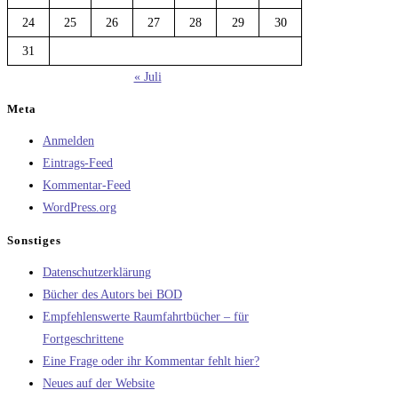
24
25
26
27
28
29
30
31
« Juli
Meta
Anmelden
Eintrags-Feed
Kommentar-Feed
WordPress.org
Sonstiges
Datenschutzerklärung
Bücher des Autors bei BOD
Empfehlenswerte Raumfahrtbücher – für
Fortgeschrittene
Eine Frage oder ihr Kommentar fehlt hier?
Neues auf der Website