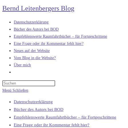
Zum
Bernd Leitenbergers Blog
Inhalt
springen
Datenschutzerklärung
Bücher des Autors bei BOD
Empfehlenswerte Raumfahrtbücher – für Fortgeschrittene
Eine Frage oder ihr Kommentar fehlt hier?
Neues auf der Website
Vom Blog in die Website?
Über mich
Website-
Suche
umschalten
Menü
Schließen
Datenschutzerklärung
Bücher des Autors bei BOD
Empfehlenswerte Raumfahrtbücher – für Fortgeschrittene
Eine Frage oder ihr Kommentar fehlt hier?