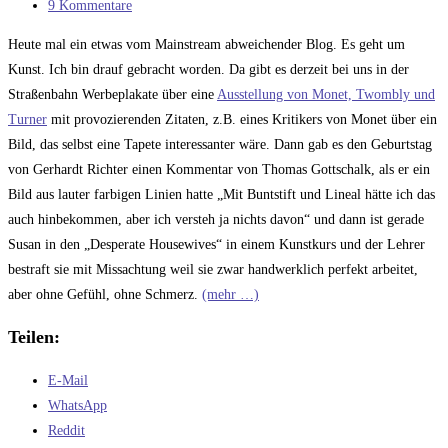
Kategorie:
Beitrags-
9 Kommentare
Kommentare:
Heute mal ein etwas vom Mainstream abweichender Blog. Es geht um
Kunst. Ich bin drauf gebracht worden. Da gibt es derzeit bei uns in der
Straßenbahn Werbeplakate über eine
Ausstellung von Monet, Twombly und
Turner
mit provozierenden Zitaten, z.B. eines Kritikers von Monet über ein
Bild, das selbst eine Tapete interessanter wäre. Dann gab es den Geburtstag
von Gerhardt Richter einen Kommentar von Thomas Gottschalk, als er ein
Bild aus lauter farbigen Linien hatte „Mit Buntstift und Lineal hätte ich das
auch hinbekommen, aber ich versteh ja nichts davon“ und dann ist gerade
Susan in den „Desperate Housewives“ in einem Kunstkurs und der Lehrer
bestraft sie mit Missachtung weil sie zwar handwerklich perfekt arbeitet,
aber ohne Gefühl, ohne Schmerz.
(mehr …)
Teilen:
E-Mail
WhatsApp
Reddit