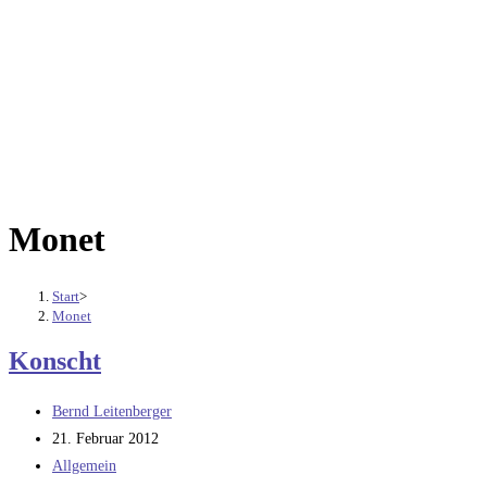
Monet
Start
>
Monet
Konscht
Beitrags-
Bernd Leitenberger
Autor:
Beitrag
21. Februar 2012
veröffentlicht:
Beitrags-
Allgemein