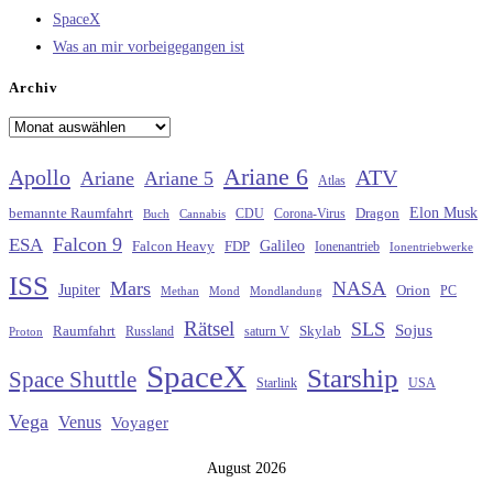
SpaceX
Was an mir vorbeigegangen ist
Archiv
Archiv
Ariane 6
Apollo
ATV
Ariane
Ariane 5
Atlas
Elon Musk
Dragon
bemannte Raumfahrt
CDU
Buch
Cannabis
Corona-Virus
Falcon 9
ESA
Galileo
FDP
Falcon Heavy
Ionenantrieb
Ionentriebwerke
ISS
Mars
NASA
Jupiter
Orion
Methan
Mond
PC
Mondlandung
Rätsel
SLS
Sojus
Raumfahrt
Russland
saturn V
Skylab
Proton
SpaceX
Starship
Space Shuttle
Starlink
USA
Vega
Venus
Voyager
August 2026