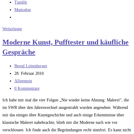
Tumblr
Mastodon
Konscht
Weiterlesen
Moderne Kunst, Pufftester und käufliche
Gespräche
Beitrags-
Bernd Leitenberger
Autor:
Beitrag
28. Februar 2010
veröffentlicht:
Beitrags-
Allgemein
Kategorie:
Beitrags-
0 Kommentare
Kommentare:
Ich habe mir mal die vier Folgen „Nie wieder keine Ahnung: Malerei“, die
im SWR über den Jahreswechsel ausgestrahlt wurden angesehen. Während
mir das einiges über Kunstgeschichte und auch einige Erkenntnisse über
klassische Malerei nahebrachte, blieb mir die Moderne nach wie vor
verschlossen. Ich finde auch die Begründungen recht sinnfrei. Es kann nicht