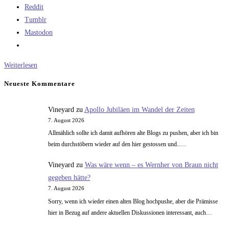
Reddit
Tumblr
Mastodon
Moderne
Weiterlesen
Kunst,
Neueste Kommentare
Pufftester
und
Vineyard
zu
Apollo Jubiläen im Wandel der Zeiten
käufliche
7. August 2026
Gespräche
Allmählich sollte ich damit aufhören alte Blogs zu pushen, aber ich bin
beim durchstöbern wieder auf den hier gestossen und..…
Vineyard
zu
Was wäre wenn – es Wernher von Braun nicht
gegeben hätte?
7. August 2026
Sorry, wenn ich wieder einen alten Blog hochpushe, aber die Prämisse
hier in Bezug auf andere aktuellen Diskussionen interessant, auch…