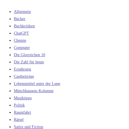
Allgemein
Bücher
Buchkritiken
ChatGPT
Chemie
Computer
Die Glorreichen 10
Die Zahl für heute
Ernährung
Gastbeiträge
Lebensmittel unter der Lupe
Münchhausens Kolumne
Musiktipps
Politik
Raumfahrt
Rätsel
Satire und Fiction