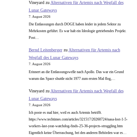
Vineyard
zu
Alternativen für Artemis nach Wegfall des
Lunar Gateways
7. August 2026
Die Entlassungen durch DOGE haben leider in jedem Sektor zu
Mehrkosten geführt. Es war halt ein Ideologie getriebendes Projekt.
Post…
Bernd Leitenberger
zu
Alternativen für Artemis nach
Wegfall des Lunar Gateways
7. August 2026
Erinnert an die Entlassungswelle nach Apollo. Das war ein Grund
warum das Space shuttle nicht 1977 zum ersten Mal flog,…
Vineyard
zu
Alternativen für Artemis nach Wegfall des
Lunar Gateways
7. August 2026
Ich poste es mal hier, weil es auch Artemis betrifft.
https://www.techtimes.com/articles/321517/20260724/nasa-lost-1-5-
workers-last-year-watchdog-finds-25-36-projects-struggling.htm
Eigentlich keine Überraschung, bei den anderen Behörden war es…