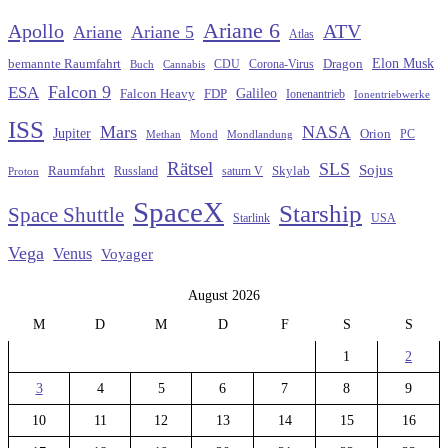
Ariane 6
Apollo
ATV
Ariane
Ariane 5
Atlas
Elon Musk
Dragon
bemannte Raumfahrt
CDU
Buch
Cannabis
Corona-Virus
Falcon 9
ESA
Galileo
FDP
Falcon Heavy
Ionenantrieb
Ionentriebwerke
ISS
Mars
NASA
Jupiter
Orion
Methan
Mond
PC
Mondlandung
Rätsel
SLS
Sojus
Raumfahrt
Russland
saturn V
Skylab
Proton
SpaceX
Starship
Space Shuttle
Starlink
USA
Vega
Venus
Voyager
August 2026
M
D
M
D
F
S
S
1
2
3
4
5
6
7
8
9
10
11
12
13
14
15
16