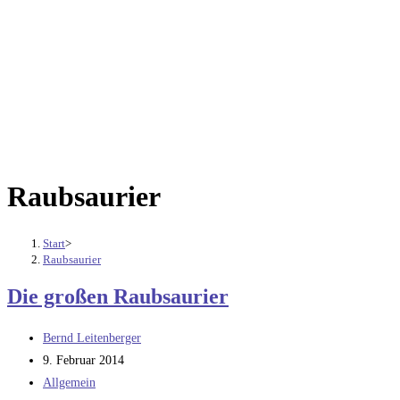
Raubsaurier
Start
>
Raubsaurier
Die großen Raubsaurier
Beitrags-
Bernd Leitenberger
Autor:
Beitrag
9. Februar 2014
veröffentlicht:
Beitrags-
Allgemein