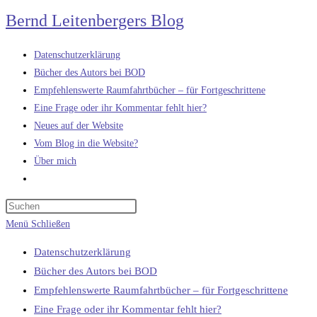
Zum
Bernd Leitenbergers Blog
Inhalt
springen
Datenschutzerklärung
Bücher des Autors bei BOD
Empfehlenswerte Raumfahrtbücher – für Fortgeschrittene
Eine Frage oder ihr Kommentar fehlt hier?
Neues auf der Website
Vom Blog in die Website?
Über mich
Website-
Suche
umschalten
Menü
Schließen
Datenschutzerklärung
Bücher des Autors bei BOD
Empfehlenswerte Raumfahrtbücher – für Fortgeschrittene
Eine Frage oder ihr Kommentar fehlt hier?