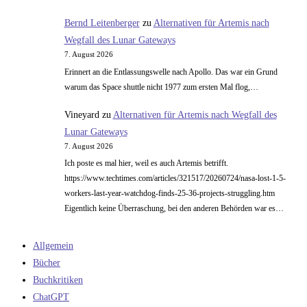
Bernd Leitenberger
zu
Alternativen für Artemis nach
Wegfall des Lunar Gateways
7. August 2026
Erinnert an die Entlassungswelle nach Apollo. Das war ein Grund
warum das Space shuttle nicht 1977 zum ersten Mal flog,…
Vineyard
zu
Alternativen für Artemis nach Wegfall des
Lunar Gateways
7. August 2026
Ich poste es mal hier, weil es auch Artemis betrifft.
https://www.techtimes.com/articles/321517/20260724/nasa-lost-1-5-
workers-last-year-watchdog-finds-25-36-projects-struggling.htm
Eigentlich keine Überraschung, bei den anderen Behörden war es…
Allgemein
Bücher
Buchkritiken
ChatGPT