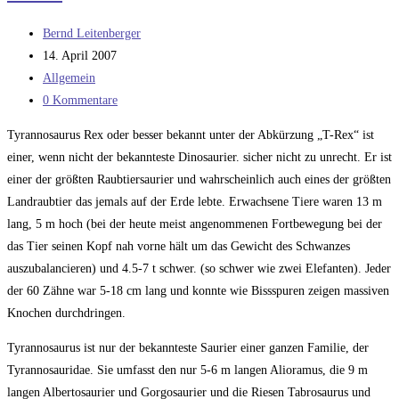
Beitrags-
Bernd Leitenberger
Autor:
Beitrag
14. April 2007
veröffentlicht:
Beitrags-
Allgemein
Kategorie:
Beitrags-
0 Kommentare
Kommentare:
Tyrannosaurus Rex oder besser bekannt unter der Abkürzung „T-Rex“ ist
einer, wenn nicht der bekannteste Dinosaurier. sicher nicht zu unrecht. Er ist
einer der größten Raubtiersaurier und wahrscheinlich auch eines der größten
Landraubtier das jemals auf der Erde lebte. Erwachsene Tiere waren 13 m
lang, 5 m hoch (bei der heute meist angenommenen Fortbewegung bei der
das Tier seinen Kopf nah vorne hält um das Gewicht des Schwanzes
auszubalancieren) und 4.5-7 t schwer. (so schwer wie zwei Elefanten). Jeder
der 60 Zähne war 5-18 cm lang und konnte wie Bissspuren zeigen massiven
Knochen durchdringen.
Tyrannosaurus ist nur der bekannteste Saurier einer ganzen Familie, der
Tyrannosauridae. Sie umfasst den nur 5-6 m langen Alioramus, die 9 m
langen Albertosaurier und Gorgosaurier und die Riesen Tabrosaurus und