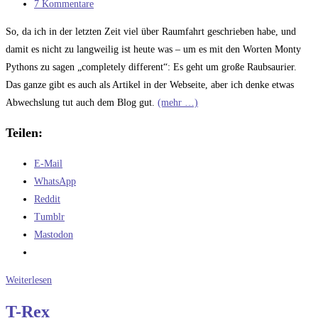
Kategorie:
Beitrags-
7 Kommentare
Kommentare:
So, da ich in der letzten Zeit viel über Raumfahrt geschrieben habe, und
damit es nicht zu langweilig ist heute was – um es mit den Worten Monty
Pythons zu sagen „completely different“: Es geht um große Raubsaurier.
Das ganze gibt es auch als Artikel in der Webseite, aber ich denke etwas
Abwechslung tut auch dem Blog gut.
(mehr …)
Teilen:
E-Mail
WhatsApp
Reddit
Tumblr
Mastodon
Die
Weiterlesen
großen
T-Rex
Raubsaurier