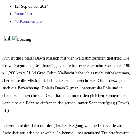
Autor:
Beitrag
12. September 2024
veröffentlicht:
Beitrags-
Raumfahrt
Kategorie:
Beitrags-
48 Kommentare
Kommentare:
Nun ist die Polaris Dawn Mission mit vier Weltraumtosristen gestartet. Die
Crew Dragon die „Resilience“ genannt wird, erreichte beim Start einen 190
x 1,200 km x 51,64 Grad Orbit. Vielleicht habe ich es nicht mitbekommen,
aber sollte die Mission nicht in einen sonnensynchronen Orbit, deswegen
auch die Bezeichnung „Polaris Dawn“? (man überquert die Pole und in
einem sonnensynchronen Orbit hat man immer den gleichen Sonnenstand,
kann also die Bahn so einfachen das gerade immer Sonnenaufgang (Dawn)
ist.).
Ich vermute die Bahn mit der gleichen Neigung wie die ISS wurde aus
Sicherheitsgründen so gewählt. So könnte – bei genügend Treibstoffvorrat