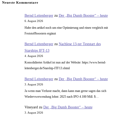
Neueste Kommentare
für
ein
Bernd Leitenberger
zu
Der „Big Dumb Booster“ – heute
überflüssiges
6. August 2026
Problem:
Habe den artikel noch um eine Optimierung und einen vergleich mit
Hohe
Feststoffboostern ergänzt
Bahnen
Bernd Leitenberger
zu
Nachlese 13-ter Teststart des
der
Starships IFT-13
Crew-
4. August 2026
Dragon
Konsolidierter Artikel ist nun auf der Website: https://www.bernd-
mit
leitenberger.de/Starship-ITF13.shtml
der
Falcon
Bernd Leitenberger
zu
Der „Big Dumb Booster“ – heute
9
3. August 2026
Ja wenn man Verluste macht, dann kann man gerne sagen das sich
Wiedervwerwendung lohnt: 2025 nach IPO 4.100 Mill. $…
Vineyard
zu
Der „Big Dumb Booster“ – heute
3. August 2026