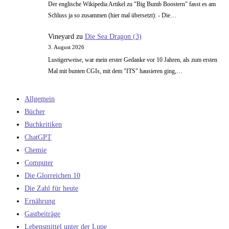
Der englische Wikipedia Artikel zu "Big Bumb Boostern" fasst es am
Schluss ja so zusammen (hier mal übersetzt): - Die…
Vineyard
zu
Die Sea Dragon (3)
3. August 2026
Lustigerweise, war mein erster Gedanke vor 10 Jahren, als zum ersten
Mal mit bunten CGIs, mit dem "ITS" hausieren ging,…
Allgemein
Bücher
Buchkritiken
ChatGPT
Chemie
Computer
Die Glorreichen 10
Die Zahl für heute
Ernährung
Gastbeiträge
Lebensmittel unter der Lupe