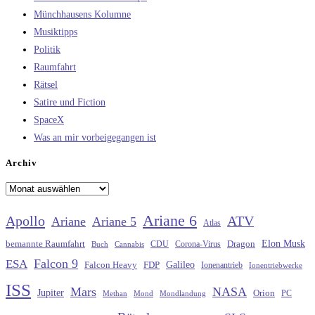
Münchhausens Kolumne
Musiktipps
Politik
Raumfahrt
Rätsel
Satire und Fiction
SpaceX
Was an mir vorbeigegangen ist
Archiv
Archiv
Ariane 6
Apollo
ATV
Ariane
Ariane 5
Atlas
Elon Musk
Dragon
bemannte Raumfahrt
CDU
Buch
Cannabis
Corona-Virus
Falcon 9
ESA
Galileo
FDP
Falcon Heavy
Ionenantrieb
Ionentriebwerke
ISS
Mars
NASA
Jupiter
Orion
Methan
Mond
PC
Mondlandung