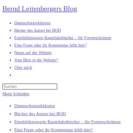
Zum
Bernd Leitenbergers Blog
Inhalt
springen
Datenschutzerklärung
Bücher des Autors bei BOD
Empfehlenswerte Raumfahrtbücher – für Fortgeschrittene
Eine Frage oder ihr Kommentar fehlt hier?
Neues auf der Website
Vom Blog in die Website?
Über mich
Website-
Suche
umschalten
Menü
Schließen
Datenschutzerklärung
Bücher des Autors bei BOD
Empfehlenswerte Raumfahrtbücher – für Fortgeschrittene
Eine Frage oder ihr Kommentar fehlt hier?