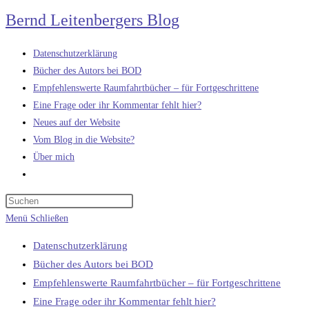
Zum
Bernd Leitenbergers Blog
Inhalt
springen
Datenschutzerklärung
Bücher des Autors bei BOD
Empfehlenswerte Raumfahrtbücher – für Fortgeschrittene
Eine Frage oder ihr Kommentar fehlt hier?
Neues auf der Website
Vom Blog in die Website?
Über mich
Website-
Suche
umschalten
Menü
Schließen
Datenschutzerklärung
Bücher des Autors bei BOD
Empfehlenswerte Raumfahrtbücher – für Fortgeschrittene
Eine Frage oder ihr Kommentar fehlt hier?