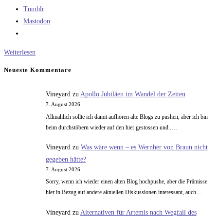
Tumblr
Mastodon
RT-
Weiterlesen
1
Neueste Kommentare
und
RT-
Vineyard
zu
Apollo Jubiläen im Wandel der Zeiten
2
7. August 2026
Allmählich sollte ich damit aufhören alte Blogs zu pushen, aber ich bin
beim durchstöbern wieder auf den hier gestossen und..…
Vineyard
zu
Was wäre wenn – es Wernher von Braun nicht
gegeben hätte?
7. August 2026
Sorry, wenn ich wieder einen alten Blog hochpushe, aber die Prämisse
hier in Bezug auf andere aktuellen Diskussionen interessant, auch…
Vineyard
zu
Alternativen für Artemis nach Wegfall des