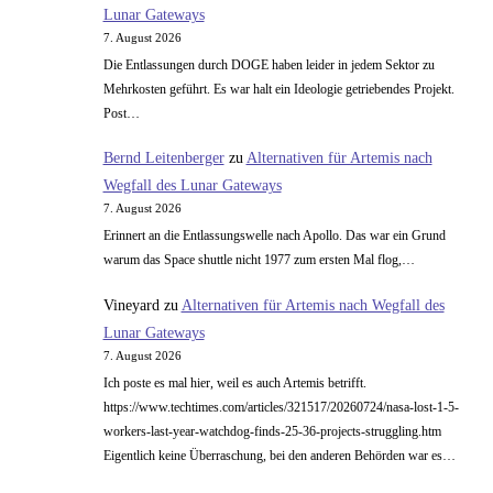
Lunar Gateways
7. August 2026
Die Entlassungen durch DOGE haben leider in jedem Sektor zu
Mehrkosten geführt. Es war halt ein Ideologie getriebendes Projekt.
Post…
Bernd Leitenberger
zu
Alternativen für Artemis nach
Wegfall des Lunar Gateways
7. August 2026
Erinnert an die Entlassungswelle nach Apollo. Das war ein Grund
warum das Space shuttle nicht 1977 zum ersten Mal flog,…
Vineyard
zu
Alternativen für Artemis nach Wegfall des
Lunar Gateways
7. August 2026
Ich poste es mal hier, weil es auch Artemis betrifft.
https://www.techtimes.com/articles/321517/20260724/nasa-lost-1-5-
workers-last-year-watchdog-finds-25-36-projects-struggling.htm
Eigentlich keine Überraschung, bei den anderen Behörden war es…