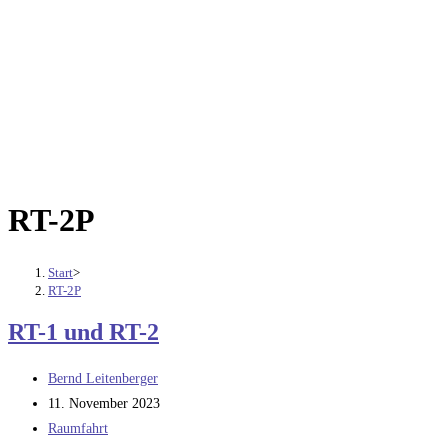
RT-2P
Start
>
RT-2P
RT-1 und RT-2
Beitrags-
Bernd Leitenberger
Autor:
Beitrag
11. November 2023
veröffentlicht:
Beitrags-
Raumfahrt