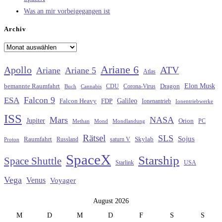
Was an mir vorbeigegangen ist
Archiv
Archiv
Ariane 6
Apollo
ATV
Ariane
Ariane 5
Atlas
Elon Musk
Dragon
bemannte Raumfahrt
CDU
Buch
Cannabis
Corona-Virus
Falcon 9
ESA
Galileo
FDP
Falcon Heavy
Ionenantrieb
Ionentriebwerke
ISS
Mars
NASA
Jupiter
Orion
Methan
Mond
PC
Mondlandung
Rätsel
SLS
Sojus
Raumfahrt
Russland
saturn V
Skylab
Proton
SpaceX
Starship
Space Shuttle
Starlink
USA
Vega
Venus
Voyager
August 2026
M
D
M
D
F
S
S