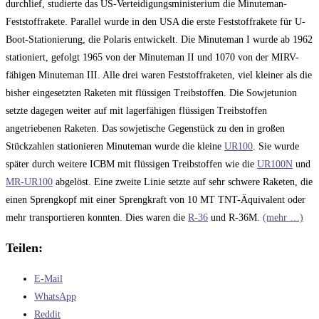
durchlief, studierte das US-Verteidigungsministerium die Minuteman-
Feststoffrakete. Parallel wurde in den USA die erste Feststoffrakete für U-
Boot-Stationierung, die Polaris entwickelt. Die Minuteman I wurde ab 1962
stationiert, gefolgt 1965 von der Minuteman II und 1070 von der MIRV-
fähigen Minuteman III. Alle drei waren Feststoffraketen, viel kleiner als die
bisher eingesetzten Raketen mit flüssigen Treibstoffen. Die Sowjetunion
setzte dagegen weiter auf mit lagerfähigen flüssigen Treibstoffen
angetriebenen Raketen. Das sowjetische Gegenstück zu den in großen
Stückzahlen stationieren Minuteman wurde die kleine
UR100
. Sie wurde
später durch weitere ICBM mit flüssigen Treibstoffen wie die
UR100N
und
MR-UR100
abgelöst. Eine zweite Linie setzte auf sehr schwere Raketen, die
einen Sprengkopf mit einer Sprengkraft von 10 MT TNT-Äquivalent oder
mehr transportieren konnten. Dies waren die
R-36
und R-36M.
(mehr …)
Teilen:
E-Mail
WhatsApp
Reddit