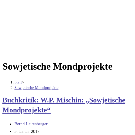
Sowjetische Mondprojekte
Start
>
Sowjetische Mondprojekte
Buchkritik: W.P. Mischin: „Sowjetische
Mondprojekte“
Beitrags-
Bernd Leitenberger
Autor:
Beitrag
5. Januar 2017