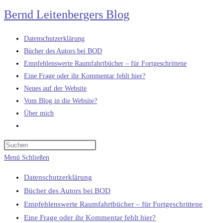
Zum
Bernd Leitenbergers Blog
Inhalt
springen
Datenschutzerklärung
Bücher des Autors bei BOD
Empfehlenswerte Raumfahrtbücher – für Fortgeschrittene
Eine Frage oder ihr Kommentar fehlt hier?
Neues auf der Website
Vom Blog in die Website?
Über mich
Website-
Suche
umschalten
Menü
Schließen
Datenschutzerklärung
Bücher des Autors bei BOD
Empfehlenswerte Raumfahrtbücher – für Fortgeschrittene
Eine Frage oder ihr Kommentar fehlt hier?