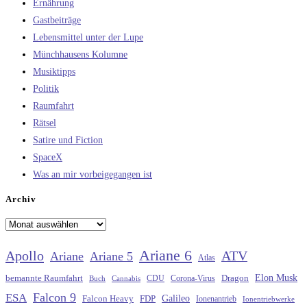
Ernährung
Gastbeiträge
Lebensmittel unter der Lupe
Münchhausens Kolumne
Musiktipps
Politik
Raumfahrt
Rätsel
Satire und Fiction
SpaceX
Was an mir vorbeigegangen ist
Archiv
Archiv
Ariane 6
Apollo
ATV
Ariane
Ariane 5
Atlas
Elon Musk
Dragon
bemannte Raumfahrt
CDU
Buch
Cannabis
Corona-Virus
Falcon 9
ESA
Galileo
FDP
Falcon Heavy
Ionenantrieb
Ionentriebwerke