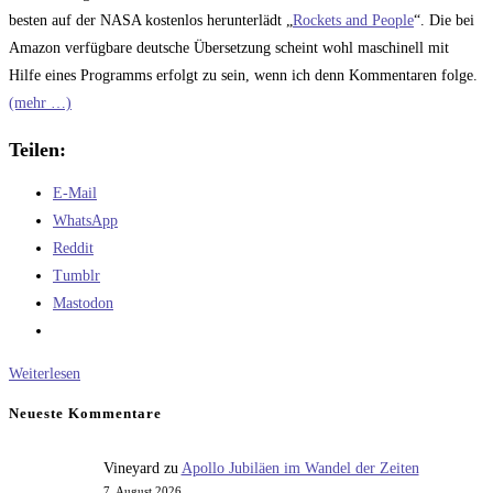
besten auf der NASA kostenlos herunterlädt „
Rockets and People
“. Die bei
Amazon verfügbare deutsche Übersetzung scheint wohl maschinell mit
Hilfe eines Programms erfolgt zu sein, wenn ich denn Kommentaren folge.
(mehr …)
Teilen:
E-Mail
WhatsApp
Reddit
Tumblr
Mastodon
Buchkritik:
Weiterlesen
W.P.
Neueste Kommentare
Mischin:
„Sowjetische
Vineyard
zu
Apollo Jubiläen im Wandel der Zeiten
Mondprojekte“
7. August 2026