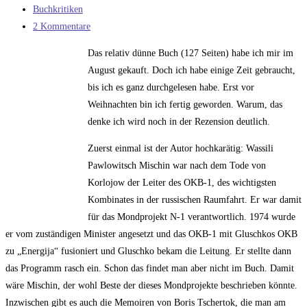
veröffentlicht:
Beitrags-
Buchkritiken
Kategorie:
Beitrags-
2 Kommentare
Kommentare:
Das relativ dünne Buch (127 Seiten) habe ich mir im
August gekauft. Doch ich habe einige Zeit gebraucht,
bis ich es ganz durchgelesen habe. Erst vor
Weihnachten bin ich fertig geworden. Warum, das
denke ich wird noch in der Rezension deutlich.
Zuerst einmal ist der Autor hochkarätig: Wassili
Pawlowitsch Mischin war nach dem Tode von
Korlojow der Leiter des OKB-1, des wichtigsten
Kombinates in der russischen Raumfahrt. Er war damit
für das Mondprojekt N-1 verantwortlich. 1974 wurde
er vom zuständigen Minister angesetzt und das OKB-1 mit Gluschkos OKB
zu „Energija“ fusioniert und Gluschko bekam die Leitung. Er stellte dann
das Programm rasch ein. Schon das findet man aber nicht im Buch. Damit
wäre Mischin, der wohl Beste der dieses Mondprojekte beschrieben könnte.
Inzwischen gibt es auch die Memoiren von Boris Tschertok, die man am