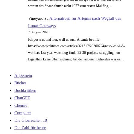
warum das Space shuttle nicht 1977 zum ersten Mal flog,…
Vineyard
zu
Alternativen für Artemis nach Wegfall des
Lunar Gateways
7. August 2026
Ich poste es mal hier, weil es auch Artemis betrifft.
https://www.techtimes.com/articles/321517/20260724/nasa-lost-1-5-
workers-last-year-watchdog-finds-25-36-projects-struggling.htm
Eigentlich keine Überraschung, bei den anderen Behörden war es…
Allgemein
Bücher
Buchkritiken
ChatGPT
Chemie
Computer
Die Glorreichen 10
Die Zahl für heute