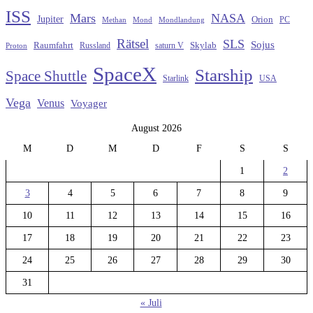
ISS
Mars
NASA
Jupiter
Orion
Methan
Mond
PC
Mondlandung
Rätsel
SLS
Sojus
Raumfahrt
Russland
saturn V
Skylab
Proton
SpaceX
Starship
Space Shuttle
Starlink
USA
Vega
Venus
Voyager
August 2026
M
D
M
D
F
S
S
1
2
3
4
5
6
7
8
9
10
11
12
13
14
15
16
17
18
19
20
21
22
23
24
25
26
27
28
29
30
31
« Juli