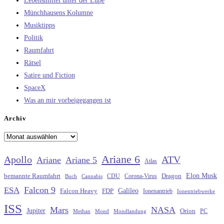
Lebensmittel unter der Lupe
Münchhausens Kolumne
Musiktipps
Politik
Raumfahrt
Rätsel
Satire und Fiction
SpaceX
Was an mir vorbeigegangen ist
Archiv
Archiv
Ariane 6
Apollo
ATV
Ariane
Ariane 5
Atlas
Elon Musk
Dragon
bemannte Raumfahrt
CDU
Buch
Cannabis
Corona-Virus
Falcon 9
ESA
Galileo
FDP
Falcon Heavy
Ionenantrieb
Ionentriebwerke
ISS
Mars
NASA
Jupiter
Orion
Methan
Mond
PC
Mondlandung