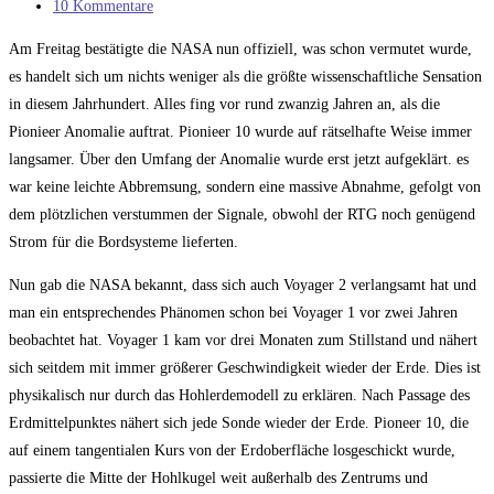
Kategorie:
Beitrags-
10 Kommentare
Kommentare:
Am Freitag bestätigte die NASA nun offiziell, was schon vermutet wurde,
es handelt sich um nichts weniger als die größte wissenschaftliche Sensation
in diesem Jahrhundert. Alles fing vor rund zwanzig Jahren an, als die
Pionieer Anomalie auftrat. Pionieer 10 wurde auf rätselhafte Weise immer
langsamer. Über den Umfang der Anomalie wurde erst jetzt aufgeklärt. es
war keine leichte Abbremsung, sondern eine massive Abnahme, gefolgt von
dem plötzlichen verstummen der Signale, obwohl der RTG noch genügend
Strom für die Bordsysteme lieferten.
Nun gab die NASA bekannt, dass sich auch Voyager 2 verlangsamt hat und
man ein entsprechendes Phänomen schon bei Voyager 1 vor zwei Jahren
beobachtet hat. Voyager 1 kam vor drei Monaten zum Stillstand und nähert
sich seitdem mit immer größerer Geschwindigkeit wieder der Erde. Dies ist
physikalisch nur durch das Hohlerdemodell zu erklären. Nach Passage des
Erdmittelpunktes nähert sich jede Sonde wieder der Erde. Pioneer 10, die
auf einem tangentialen Kurs von der Erdoberfläche losgeschickt wurde,
passierte die Mitte der Hohlkugel weit außerhalb des Zentrums und