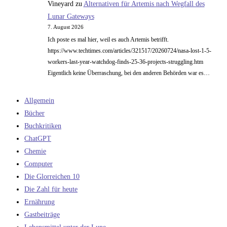
Vineyard
zu
Alternativen für Artemis nach Wegfall des
Lunar Gateways
7. August 2026
Ich poste es mal hier, weil es auch Artemis betrifft.
https://www.techtimes.com/articles/321517/20260724/nasa-lost-1-5-
workers-last-year-watchdog-finds-25-36-projects-struggling.htm
Eigentlich keine Überraschung, bei den anderen Behörden war es…
Allgemein
Bücher
Buchkritiken
ChatGPT
Chemie
Computer
Die Glorreichen 10
Die Zahl für heute
Ernährung
Gastbeiträge