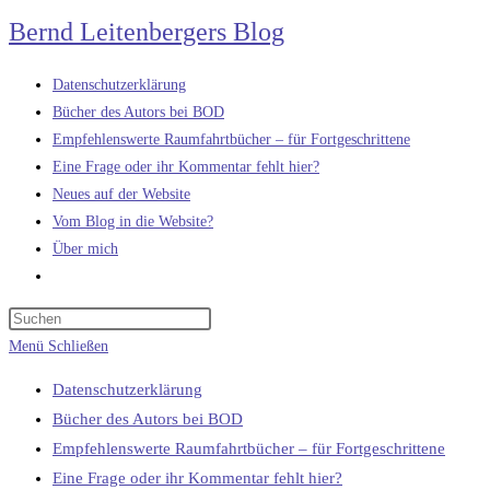
Zum
Bernd Leitenbergers Blog
Inhalt
springen
Datenschutzerklärung
Bücher des Autors bei BOD
Empfehlenswerte Raumfahrtbücher – für Fortgeschrittene
Eine Frage oder ihr Kommentar fehlt hier?
Neues auf der Website
Vom Blog in die Website?
Über mich
Website-
Suche
umschalten
Menü
Schließen
Datenschutzerklärung
Bücher des Autors bei BOD
Empfehlenswerte Raumfahrtbücher – für Fortgeschrittene
Eine Frage oder ihr Kommentar fehlt hier?