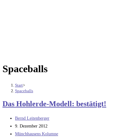
Spaceballs
Start
>
Spaceballs
Das Hohlerde-Modell: bestätigt!
Beitrags-
Bernd Leitenberger
Autor:
Beitrag
9. Dezember 2012
veröffentlicht:
Beitrags-
Münchhausens Kolumne