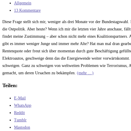
veröffentlicht:
Beitrags-
Allgemein
und
Kategorie:
Beitrags-
13 Kommentare
Nachverhandlungen.
Kommentare:
Diese Frage stellt sich mir, weniger als drei Monate vor der Bundestagswahl.
die Ostpolitik. Aber heute? Wenn ich mir die letzten vier Jahre anschaue, fällt
findet meine Zustimmung – aber schon nicht mehr eines Koalitionspartners. 
gibt es immer weniger Junge und immer mehr Alte? Hat man mal dran gearbeit
Rentenquote oder freut sich über momentan durch gute Beschäftigung gefüllte
Elektroautos, geschweige denn das die Energiewende weiter vorwärtskommt. V
schweigen. Ganz zu schweigen von weltweiten Problemen wie Terrorismus, Ar
gemacht, um deren Ursachen zu bekämpfen.
(mehr …)
Teilen:
E-Mail
WhatsApp
Reddit
Tumblr
Mastodon