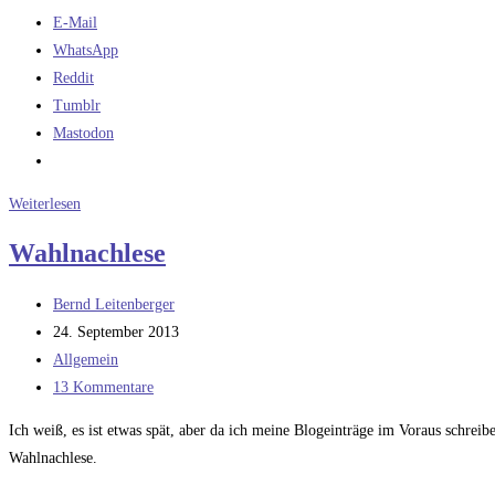
E-Mail
WhatsApp
Reddit
Tumblr
Mastodon
Das
Weiterlesen
wird
Wahlnachlese
teuer
Beitrags-
Bernd Leitenberger
Autor:
Beitrag
24. September 2013
veröffentlicht:
Beitrags-
Allgemein
Kategorie:
Beitrags-
13 Kommentare
Kommentare:
Ich weiß, es ist etwas spät, aber da ich meine Blogeinträge im Voraus schreib
Wahlnachlese.