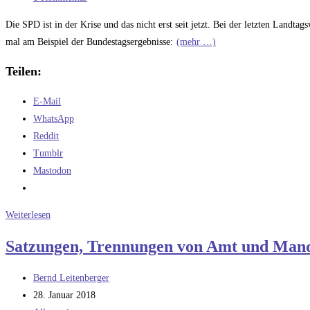
Kommentare:
Die SPD ist in der Krise und das nicht erst seit jetzt. Bei der letzten Landta
mal am Beispiel der Bundestagsergebnisse:
(mehr …)
Teilen:
E-Mail
WhatsApp
Reddit
Tumblr
Mastodon
Nachtragende
Weiterlesen
und
Satzungen, Trennungen von Amt und Man
leichtgläubige
Wähler
Beitrags-
Bernd Leitenberger
Autor:
Beitrag
28. Januar 2018