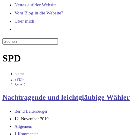
Neues auf der Website
Vom Blog in die Website?
Über mich
Website-
Suche
umschalten
SPD
Start
>
SPD
>
Seite 2
Nachtragende und leichtgläubige Wähler
Beitrags-
Bernd Leitenberger
Autor:
Beitrag
12. November 2019
veröffentlicht:
Beitrags-
Allgemein
Kategorie:
Beitrags-
1 Kommentar