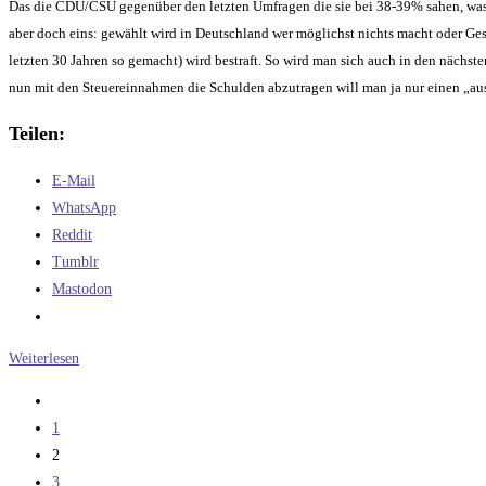
Das die CDU/CSU gegenüber den letzten Umfragen die sie bei 38-39% sahen, was j
aber doch eins: gewählt wird in Deutschland wer möglichst nichts macht oder Ges
letzten 30 Jahren so gemacht) wird bestraft. So wird man sich auch in den nächste
nun mit den Steuereinnahmen die Schulden abzutragen will man ja nur einen „a
Teilen:
E-Mail
WhatsApp
Reddit
Tumblr
Mastodon
Wahlnachlese
Weiterlesen
Zur
vorherigen
1
Seite
2
3