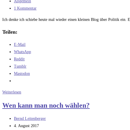
veröffentlicht:
Beitrags-
Allgemein
Kategorie:
Beitrags-
1 Kommentar
Kommentare:
Ich denke ich schiebe heute mal wieder einen kleinen Blog über Politik ein. 
Teilen:
E-Mail
WhatsApp
Reddit
Tumblr
Mastodon
Satzungen,
Weiterlesen
Trennungen
Wen kann man noch wählen?
von
Amt
Beitrags-
Bernd Leitenberger
und
Autor:
Beitrag
4. August 2017
Mandat