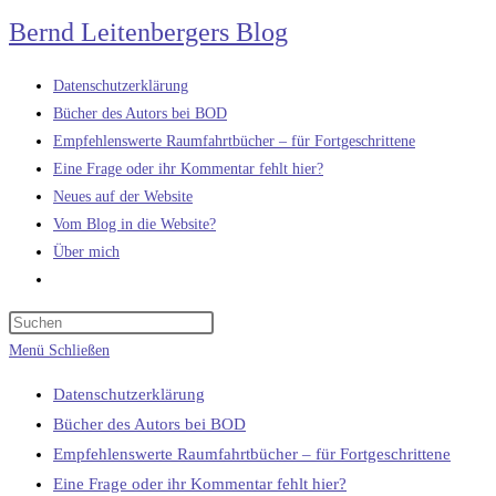
Zum
Bernd Leitenbergers Blog
Inhalt
springen
Datenschutzerklärung
Bücher des Autors bei BOD
Empfehlenswerte Raumfahrtbücher – für Fortgeschrittene
Eine Frage oder ihr Kommentar fehlt hier?
Neues auf der Website
Vom Blog in die Website?
Über mich
Website-
Suche
umschalten
Menü
Schließen
Datenschutzerklärung
Bücher des Autors bei BOD
Empfehlenswerte Raumfahrtbücher – für Fortgeschrittene
Eine Frage oder ihr Kommentar fehlt hier?