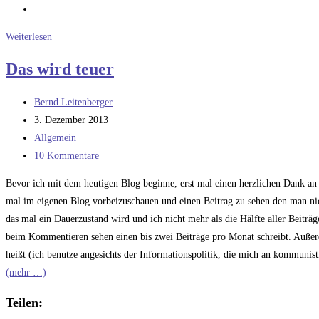
Wen
Weiterlesen
kann
Das wird teuer
man
noch
Beitrags-
Bernd Leitenberger
wählen?
Autor:
Beitrag
3. Dezember 2013
veröffentlicht:
Beitrags-
Allgemein
Kategorie:
Beitrags-
10 Kommentare
Kommentare:
Bevor ich mit dem heutigen Blog beginne, erst mal einen herzlichen Dank an m
mal im eigenen Blog vorbeizuschauen und einen Beitrag zu sehen den man nich
das mal ein Dauerzustand wird und ich nicht mehr als die Hälfte aller Beiträg
beim Kommentieren sehen einen bis zwei Beiträge pro Monat schreibt. Außer
heißt (ich benutze angesichts der Informationspolitik, die mich an kommunis
(mehr …)
Teilen: