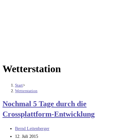
Wetterstation
Start
>
Wetterstation
Nochmal 5 Tage durch die
Crossplattform-Entwicklung
Beitrags-
Bernd Leitenberger
Autor:
Beitrag
12. Juli 2015