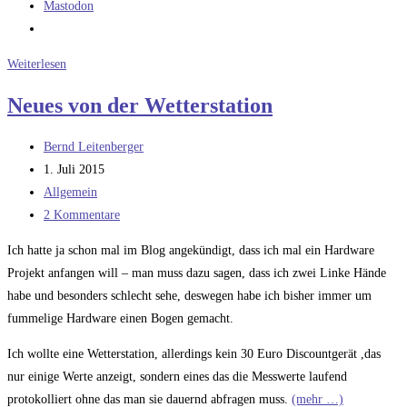
Mastodon
Fünf
Weiterlesen
Tage
Neues von der Wetterstation
durch
die
Beitrags-
Bernd Leitenberger
Hölle
Autor:
Beitrag
1. Juli 2015
der
veröffentlicht:
Beitrags-
Allgemein
Cross-
Kategorie:
Beitrags-
2 Kommentare
Plattformentwicklung
Kommentare:
Ich hatte ja schon mal im Blog angekündigt, dass ich mal ein Hardware
Projekt anfangen will – man muss dazu sagen, dass ich zwei Linke Hände
habe und besonders schlecht sehe, deswegen habe ich bisher immer um
fummelige Hardware einen Bogen gemacht.
Ich wollte eine Wetterstation, allerdings kein 30 Euro Discountgerät ,das
nur einige Werte anzeigt, sondern eines das die Messwerte laufend
protokolliert ohne das man sie dauernd abfragen muss.
(mehr …)