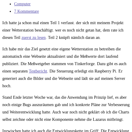
veröffentlicht:
Beitrags-
Computer
Kategorie:
Beitrags-
7 Kommentare
Kommentare:
Ich hatte ja schon mal einen Teil 1 verfasst. der sich mit meinem Projekt
einer Wetterstation beschäftigt. wer es noch nicht getan hat, dem rate ich
diesen Teil
zuerst zu lesen
. Teil 2 knüpft nämlich daran an.
Ich habe mir das Ziel gesetzt eine eigene Wetterstation zu betreiben die
automatisch eine Webseite aktualisiert und die Meßwerte dort laufend
publiziert. Die Meßwetgeber stammen von Tinkerforge. Dazu gibt es auch
einen separaten
Testbericht
. Die Steuerung erledigt ein Raspberry Pi. Er
generiert auch die Bilder und die Webseite und lädt sie auf meinen Server
hoch.
Stand Ende letzter Woche war, das die Anwendung im Prinzip lief, es aber
noch einige Bugs auszuräumen gab und ich konkrete Pläne zur Verbesserung
und Weiterentwicklung hatte. Auch war noch nicht geklärt ob ich die Charts
selbst zeichne oder nicht eine Komponente nehme die Lazarus mitbringt.
Inzwischen hatte ich auch die Entwicklungskette im Griff: Die Entwicklung