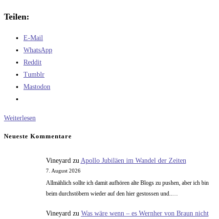
Teilen:
E-Mail
WhatsApp
Reddit
Tumblr
Mastodon
Neues
Weiterlesen
von
Neueste Kommentare
der
Wetterstation
Vineyard
zu
Apollo Jubiläen im Wandel der Zeiten
7. August 2026
Allmählich sollte ich damit aufhören alte Blogs zu pushen, aber ich bin
beim durchstöbern wieder auf den hier gestossen und..…
Vineyard
zu
Was wäre wenn – es Wernher von Braun nicht