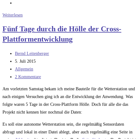
Nochmal
Weiterlesen
5
Fünf Tage durch die Hölle der Cross-
Tage
Plattformentwicklung
durch
die
Beitrags-
Crossplattform-
Bernd Leitenberger
Autor:
Beitrag
Entwicklung
5. Juli 2015
veröffentlicht:
Beitrags-
Allgemein
Kategorie:
Beitrags-
2 Kommentare
Kommentare:
Am vorletzten Samstag bekam ich meine Bauteile für die Wetterstation und
nach einigen Versuchen ging ich an die Entwicklung der Anwendung. Was
folgte waren 5 Tage in der Cross-Plattform Hölle. Doch für alle die das
Projekt nicht kennen hier nochmal die Daten:
Es soll eine autonome Wetterstation sein, die regelmäßig Sensordaten
abfragt und lokal in einer Datei ablegt, aber auch regelmäßig eine Seite in