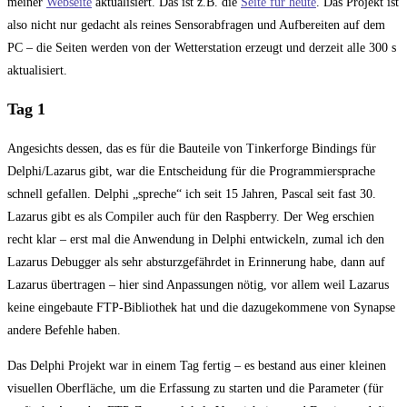
meiner
Webseite
aktualisiert. Das ist z.B. die
Seite für heute
. Das Projekt ist
also nicht nur gedacht als reines Sensorabfragen und Aufbereiten auf dem
PC – die Seiten werden von der Wetterstation erzeugt und derzeit alle 300 s
aktualisiert.
Tag 1
Angesichts dessen, das es für die Bauteile von Tinkerforge Bindings für
Delphi/Lazarus gibt, war die Entscheidung für die Programmiersprache
schnell gefallen. Delphi „spreche“ ich seit 15 Jahren, Pascal seit fast 30.
Lazarus gibt es als Compiler auch für den Raspberry. Der Weg erschien
recht klar – erst mal die Anwendung in Delphi entwickeln, zumal ich den
Lazarus Debugger als sehr absturzgefährdet in Erinnerung habe, dann auf
Lazarus übertragen – hier sind Anpassungen nötig, vor allem weil Lazarus
keine eingebaute FTP-Bibliothek hat und die dazugekommene von Synapse
andere Befehle haben.
Das Delphi Projekt war in einem Tag fertig – es bestand aus einer kleinen
visuellen Oberfläche, um die Erfassung zu starten und die Parameter (für