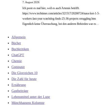
7. August 2026
Ich poste es mal hier, weil es auch Artemis betrifft.
https://www.techtimes.com/articles/321517/20260724/nasa-lost-1-5-
workers-last-year-watchdog-finds-25-36-projects-struggling.htm
Eigentlich keine Überraschung, bei den anderen Behörden war es…
Allgemein
Bücher
Buchkritiken
ChatGPT
Chemie
Computer
Die Glorreichen 10
Die Zahl für heute
Ernährung
Gastbeiträge
Lebensmittel unter der Lupe
Münchhausens Kolumne