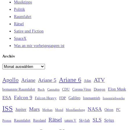
Musiktipps
Politik
Raumfahrt
Rätsel
Satire und Fiction
SpaceX
Was an mir vorbeigegangen ist
Archiv
Archiv
Ariane 6
Apollo
ATV
Ariane
Ariane 5
Atlas
Elon Musk
Dragon
bemannte Raumfahrt
CDU
Buch
Cannabis
Corona-Virus
Falcon 9
ESA
Galileo
FDP
Falcon Heavy
Ionenantrieb
Ionentriebwerke
ISS
Mars
NASA
Jupiter
Orion
Methan
Mond
PC
Mondlandung
Rätsel
SLS
Sojus
Raumfahrt
Russland
saturn V
Skylab
Proton