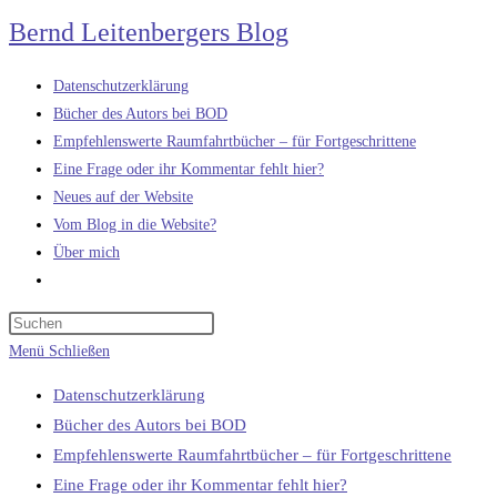
Zum
Bernd Leitenbergers Blog
Inhalt
springen
Datenschutzerklärung
Bücher des Autors bei BOD
Empfehlenswerte Raumfahrtbücher – für Fortgeschrittene
Eine Frage oder ihr Kommentar fehlt hier?
Neues auf der Website
Vom Blog in die Website?
Über mich
Website-
Suche
umschalten
Menü
Schließen
Datenschutzerklärung
Bücher des Autors bei BOD
Empfehlenswerte Raumfahrtbücher – für Fortgeschrittene
Eine Frage oder ihr Kommentar fehlt hier?