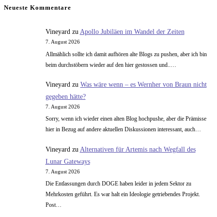
gesündeste
Neueste Kommentare
Süßigkeit
…
Vineyard
zu
Apollo Jubiläen im Wandel der Zeiten
7. August 2026
Allmählich sollte ich damit aufhören alte Blogs zu pushen, aber ich bin
beim durchstöbern wieder auf den hier gestossen und..…
Vineyard
zu
Was wäre wenn – es Wernher von Braun nicht
gegeben hätte?
7. August 2026
Sorry, wenn ich wieder einen alten Blog hochpushe, aber die Prämisse
hier in Bezug auf andere aktuellen Diskussionen interessant, auch…
Vineyard
zu
Alternativen für Artemis nach Wegfall des
Lunar Gateways
7. August 2026
Die Entlassungen durch DOGE haben leider in jedem Sektor zu
Mehrkosten geführt. Es war halt ein Ideologie getriebendes Projekt.
Post…