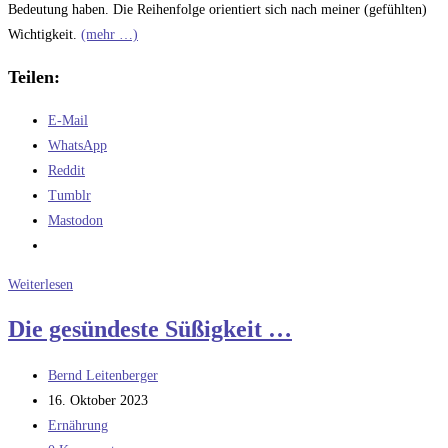
Bedeutung haben. Die Reihenfolge orientiert sich nach meiner (gefühlten)
Wichtigkeit.
(mehr …)
Teilen:
E-Mail
WhatsApp
Reddit
Tumblr
Mastodon
C
H
O
Weiterlesen
n
2n
n
Die gesündeste Süßigkeit …
Beitrags-
Bernd Leitenberger
Autor:
Beitrag
16. Oktober 2023
veröffentlicht:
Beitrags-
Ernährung