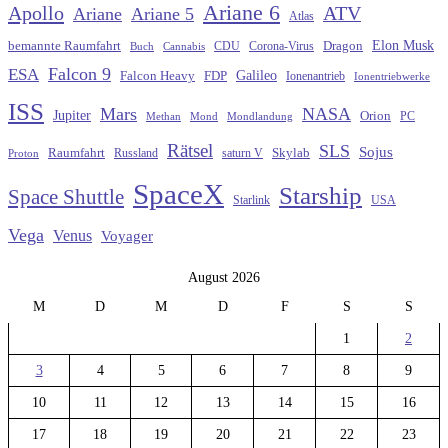
Ariane 6
Apollo
ATV
Ariane
Ariane 5
Atlas
Elon Musk
Dragon
bemannte Raumfahrt
CDU
Buch
Cannabis
Corona-Virus
Falcon 9
ESA
Galileo
FDP
Falcon Heavy
Ionenantrieb
Ionentriebwerke
ISS
Mars
NASA
Jupiter
Orion
Methan
Mond
PC
Mondlandung
Rätsel
SLS
Sojus
Raumfahrt
Russland
saturn V
Skylab
Proton
SpaceX
Starship
Space Shuttle
Starlink
USA
Vega
Venus
Voyager
August 2026
M
D
M
D
F
S
S
1
2
3
4
5
6
7
8
9
10
11
12
13
14
15
16
17
18
19
20
21
22
23