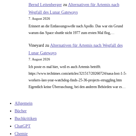
Bernd Leitenberger
zu
Alternativen für Artemis nach
Wegfall des Lunar Gateways
7. August 2026
Erinnert an die Entlassungswelle nach Apollo. Das war ein Grund
warum das Space shuttle nicht 1977 zum ersten Mal flog,…
Vineyard
zu
Alternativen für Artemis nach Wegfall des
Lunar Gateways
7. August 2026
Ich poste es mal hier, weil es auch Artemis betrifft.
https://www.techtimes.com/articles/321517/20260724/nasa-lost-1-5-
workers-last-year-watchdog-finds-25-36-projects-struggling.htm
Eigentlich keine Überraschung, bei den anderen Behörden war es…
Allgemein
Bücher
Buchkritiken
ChatGPT
Chemie