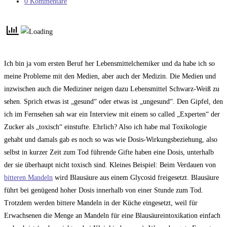
Kategorie:
Beitrags-
0 Kommentare
Kommentare:
Ich bin ja vom ersten Beruf her Lebensmittelchemiker und da habe ich so
meine Probleme mit den Medien, aber auch der Medizin. Die Medien und
inzwischen auch die Mediziner neigen dazu Lebensmittel Schwarz-Weiß zu
sehen. Sprich etwas ist „gesund“ oder etwas ist „ungesund“. Den Gipfel, den
ich im Fernsehen sah war ein Interview mit einem so called „Experten“ der
Zucker als „toxisch“ einstufte. Ehrlich? Also ich habe mal Toxikologie
gehabt und damals gab es noch so was wie Dosis-Wirkungsbeziehung, also
selbst in kurzer Zeit zum Tod führende Gifte haben eine Dosis, unterhalb
der sie überhaupt nicht toxisch sind. Kleines Beispiel: Beim Verdauen von
bitteren Mandeln
wird Blausäure aus einem Glycosid freigesetzt. Blausäure
führt bei genügend hoher Dosis innerhalb von einer Stunde zum Tod.
Trotzdem werden bittere Mandeln in der Küche eingesetzt, weil für
Erwachsenen die Menge an Mandeln für eine Blausäureintoxikation einfach