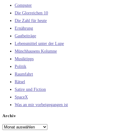
Computer
Die Glorreichen 10
Die Zahl für heute
Ernährung
Gastbeiträge
Lebensmittel unter der Lupe
Münchhausens Kolumne
Musiktipps
Politik
Raumfahrt
Rätsel
Satire und Fiction
SpaceX
Was an mir vorbeigegangen ist
Archiv
Archiv