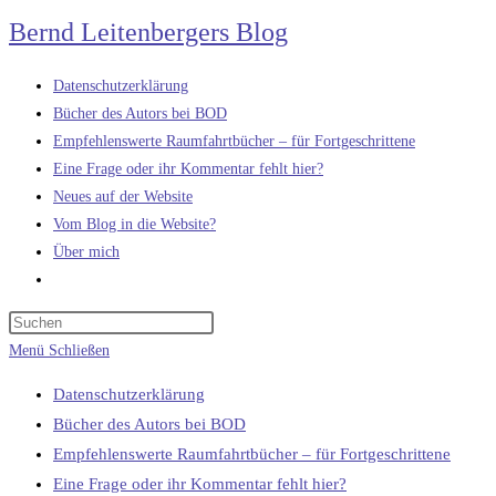
Zum
Bernd Leitenbergers Blog
Inhalt
springen
Datenschutzerklärung
Bücher des Autors bei BOD
Empfehlenswerte Raumfahrtbücher – für Fortgeschrittene
Eine Frage oder ihr Kommentar fehlt hier?
Neues auf der Website
Vom Blog in die Website?
Über mich
Website-
Suche
umschalten
Menü
Schließen
Datenschutzerklärung
Bücher des Autors bei BOD
Empfehlenswerte Raumfahrtbücher – für Fortgeschrittene
Eine Frage oder ihr Kommentar fehlt hier?