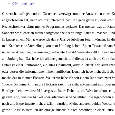
Kategorie:
Beitrags-
0 Kommentare
Kommentare:
Gestern hat sich jemand im Gästebuch verewigt, um eine Antwort an einen Kr
er geschrieben hat, kann ich nur unterschreiben. Ich gebe gerne zu, dass ich
Rechtschreibkorrektur meines Programmes verlasse. Das meiste, was an Patzer
Sondern wohl eher an meiner Angewohnheit sehr lange Sätze zu machen, und 
In knapp einem Monat werde ich das 9 Jährige Jubiläum feiern können. In di
mal Kritiker eine Vorstellung von dem Umfang haben. Einen Textanteil von 
unter der Annahme, das eine eng bedruckte Din A4 Seite etwa 4000 Zeichen um
an Umfang hat. Das habe ich alleine gemacht und dieses ist auch die Crux d
Detail zu einer Raumsonde, ein altes Dokument, oder in letzter Zeit auch Inf
oder besser die Informationen hinein zuflicken. Denn ich habe nicht die Zeit,
mache das in meiner Freizeit. Weiterhin habe ich seit einem Jahr auch zwei 
Videos. So bemerkt man die Flickerei rasch. Es sieht inkonsistent aus, oder
Einfügen beim zweiten Mal vergessen habe. Dabei ist die Website schon seit g
gestellt sind, wie die Artikel über astronomische Satelliten, die irgendwann
noch alle Experimente nicht erwähnt wurden. Meine anderen beiden Webseite
gerne? Es ist so ziemlich die einzige Rubrik, die ich nebenher, in einer Pau