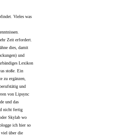
findet. Vieles was
enntnissen.
hr Zeit erfordert.
ähne dies, damit
rückungen) und
ehrbändiges Lexikon
as stoße. Ein
ze zu ergänzen,
berufstätig und
ieren von Lipsync
nde und das
 nicht fertig
e oder Skylab wo
logge ich hier so
viel über die