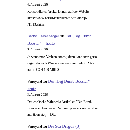
4. August 2026
Konsolidierter Artikel ist nun auf der Website:
https://www.bernd-leitenberger.de/Starship-
ITF13.shtml
Bernd Leitenberger
zu
Der „Big Dumb
Booster“ – heute
3. August 2026
Ja wenn man Verluste macht, dann kann man gerne
sagen das sich Wiedervwerwendung lohnt: 2025
nach IPO 4.100 Mill. $…
Vineyard
zu
Der „Big Dumb Booster“ –
heute
3. August 2026
Der englische Wikipedia Artikel zu "Big Bumb
Boostern" fasst es am Schluss ja so zusammen (hier
mal übersetzt): - Die…
Vineyard
zu
Die Sea Dragon (3)