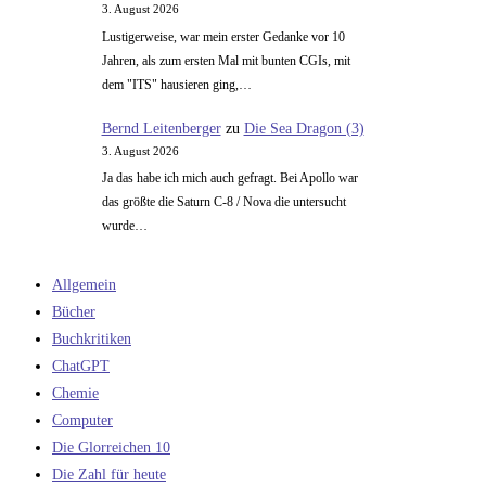
3. August 2026
Lustigerweise, war mein erster Gedanke vor 10
Jahren, als zum ersten Mal mit bunten CGIs, mit
dem "ITS" hausieren ging,…
Bernd Leitenberger
zu
Die Sea Dragon (3)
3. August 2026
Ja das habe ich mich auch gefragt. Bei Apollo war
das größte die Saturn C-8 / Nova die untersucht
wurde…
Allgemein
Bücher
Buchkritiken
ChatGPT
Chemie
Computer
Die Glorreichen 10
Die Zahl für heute