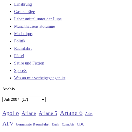
Ernährung
Gastbeiträge
Lebensmittel unter der Lupe
Münchhausens Kolumne
Musiktipps
Politik
Raumfahrt
Rätsel
Satire und Fiction
SpaceX
Was an mir vorbeigegangen ist
Archiv
Archiv
Ariane 6
Apollo
Ariane
Ariane 5
Atlas
ATV
bemannte Raumfahrt
CDU
Buch
Cannabis