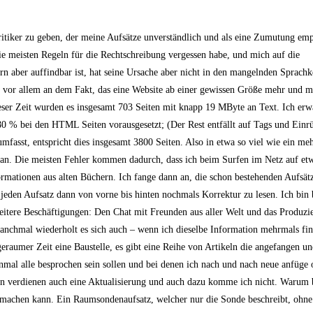
itiker zu geben, der meine Aufsätze unverständlich und als eine Zumutung emp
 die meisten Regeln für die Rechtschreibung vergessen habe, und mich auf die
n aber auffindbar ist, hat seine Ursache aber nicht in den mangelnden Sprachk
vor allem an dem Fakt, das eine Website ab einer gewissen Größe mehr und me
eser Zeit wurden es insgesamt 703 Seiten mit knapp 19 MByte an Text. Ich erw
80 % bei den HTML Seiten vorausgesetzt; (Der Rest entfällt auf Tags und Ein
fasst, entspricht dies insgesamt 3800 Seiten. Also in etwa so viel wie ein m
aran. Die meisten Fehler kommen dadurch, dass ich beim Surfen im Netz auf etw
ormationen aus alten Büchern. Ich fange dann an, die schon bestehenden Aufsät
 jeden Aufsatz dann von vorne bis hinten nochmals Korrektur zu lesen. Ich bin 
weitere Beschäftigungen: Den Chat mit Freunden aus aller Welt und das Produz
 manchmal wiederholt es sich auch – wenn ich dieselbe Information mehrmals fi
eraumer Zeit eine Baustelle, es gibt eine Reihe von Artikeln die angefangen und
 einmal alle besprochen sein sollen und bei denen ich nach und nach neue anfüg
n verdienen auch eine Aktualisierung und auch dazu komme ich nicht. Warum b
se machen kann. Ein Raumsondenaufsatz, welcher nur die Sonde beschreibt, ohne 