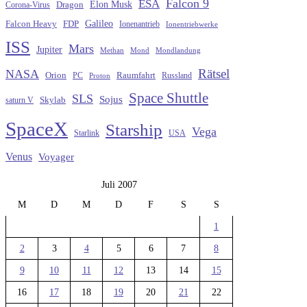
Falcon 9
ESA
Elon Musk
Dragon
Corona-Virus
Galileo
FDP
Falcon Heavy
Ionenantrieb
Ionentriebwerke
ISS
Mars
Jupiter
Methan
Mond
Mondlandung
Rätsel
NASA
Raumfahrt
Orion
Russland
PC
Proton
Space Shuttle
SLS
Sojus
saturn V
Skylab
SpaceX
Starship
Vega
Starlink
USA
Venus
Voyager
Juli 2007
M
D
M
D
F
S
S
1
2
3
4
5
6
7
8
9
10
11
12
13
14
15
16
17
18
19
20
21
22