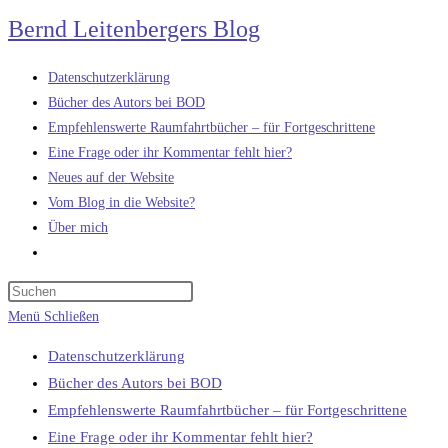
Zum
Bernd Leitenbergers Blog
Inhalt
springen
Datenschutzerklärung
Bücher des Autors bei BOD
Empfehlenswerte Raumfahrtbücher – für Fortgeschrittene
Eine Frage oder ihr Kommentar fehlt hier?
Neues auf der Website
Vom Blog in die Website?
Über mich
Website-
Suche
umschalten
Menü
Schließen
Datenschutzerklärung
Bücher des Autors bei BOD
Empfehlenswerte Raumfahrtbücher – für Fortgeschrittene
Eine Frage oder ihr Kommentar fehlt hier?